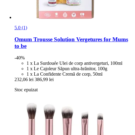
5.0 (1)
Omum
Trousse Solution Vergetures for Mums
to be
-40%
1 x La Surdouée Ulei de corp antivergeturi, 100ml
1 x Le Cajoleur Săpun ultra-hrănitor, 100g
1 x La Confidente Cremă de corp, 50ml
232,06 lei
386,99 lei
Stoc epuizat