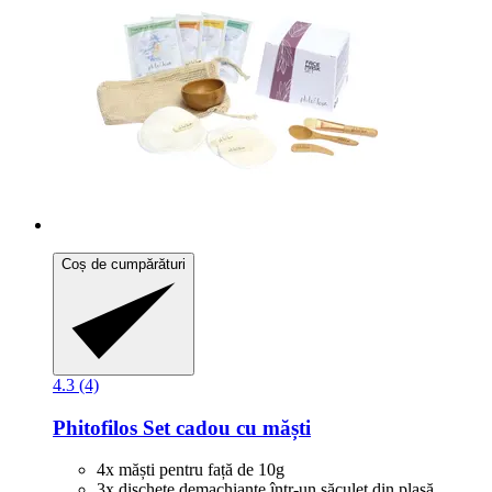
Coș de cumpărături
4.3 (4)
Phitofilos
Set cadou cu măști
4x măști pentru față de 10g
3x dischete demachiante într-un săculeț din plasă