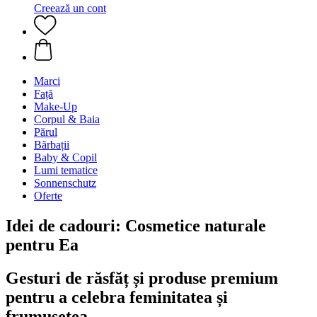
Creează un cont
Marci
Față
Make-Up
Corpul & Baia
Părul
Bărbații
Baby & Copil
Lumi tematice
Sonnenschutz
Oferte
Idei de cadouri: Cosmetice naturale
pentru Ea
Gesturi de răsfăț și produse premium
pentru a celebra feminitatea și
frumusețea