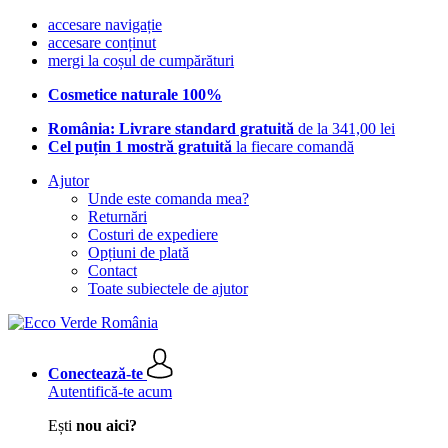
accesare navigație
accesare conținut
mergi la coșul de cumpărături
Cosmetice naturale 100%
România: Livrare standard gratuită
de la 341,00 lei
Cel puțin 1 mostră gratuită
la fiecare comandă
Ajutor
Unde este comanda mea?
Returnări
Costuri de expediere
Opțiuni de plată
Contact
Toate subiectele de ajutor
Conectează-te
Autentifică-te acum
Ești
nou aici?