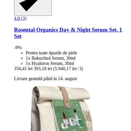
4.0 (3)
Rosental Organics
Day & Night Serum Set, 1
Set
-9%
Pentru toate tipurile de piele
1x Bakuchiol Serum, 30ml
1x Hyaluron Serum, 30ml
356,41 lei
393,18 lei
(5.940,17 lei / l)
Livrare gratuită până la 14. august