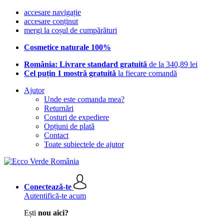
accesare navigație
accesare conținut
mergi la coșul de cumpărături
Cosmetice naturale 100%
România: Livrare standard gratuită
de la 340,89 lei
Cel puțin 1 mostră gratuită
la fiecare comandă
Ajutor
Unde este comanda mea?
Returnări
Costuri de expediere
Opțiuni de plată
Contact
Toate subiectele de ajutor
Conectează-te
Autentifică-te acum
Ești
nou aici?