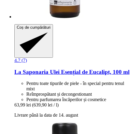
Coș de cumpărături
4.7 (7)
La Saponaria
Ulei Esențial de Eucalipt, 100 ml
Pentru toate tipurile de piele - în special pentru tenul
mixt
Reîmprospătant și decongestionant
Pentru parfumarea încăperilor și cosmetice
63,99 lei
(639,90 lei / l)
Livrare până la data de 14. august