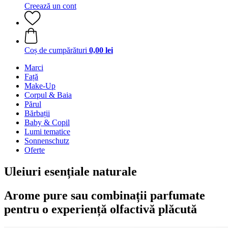
Creează un cont
Coș de cumpărături
0,00 lei
Marci
Față
Make-Up
Corpul & Baia
Părul
Bărbații
Baby & Copil
Lumi tematice
Sonnenschutz
Oferte
Uleiuri esențiale naturale
Arome pure sau combinații parfumate
pentru o experiență olfactivă plăcută