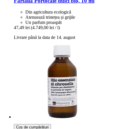
Farfalla
Portocale dulci bio, 10 ml
Din agricultura ecologică
Atenuează tristețea și grijile
Un parfum proaspăt
47,49 lei
(4.749,00 lei / l)
Livrare până la data de 14. august
Coș de cumpărături