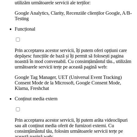
utilizăm următoarele servicii ale terților:
Google Analytics, Clarity, Recenziile clienților Google, A/B-
Testing
Funcțional
Prin acceptarea acestor servicii, îți putem oferi opțiuni care
depășesc funcțiile de bază și îți permit să folosești pagina
noastră în mod convenabil. Cu consimțământul tău., utilizăm
următoarele servicii terțe pe această pagină web:
Google Tag Manager, UET (Universal Event Tracking)
Consent Mode de la Microsoft, Google Consent Mode,
Klarna, Freshchat
Conținut media extern
Prin acceptarea acestor servicii, îți putem arăta videoclipuri
sau alt conținut media oferit de furnizori externi. Cu
consimțământul tău, folosim următoarele servicii terțe pe
această pagină web: