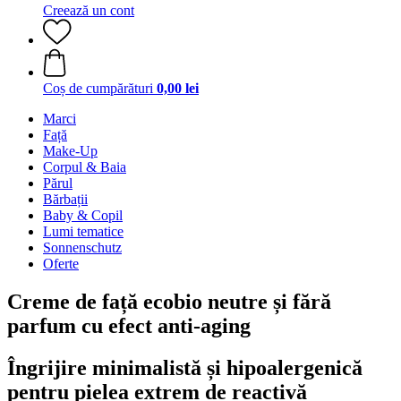
Creează un cont
Coș de cumpărături
0,00 lei
Marci
Față
Make-Up
Corpul & Baia
Părul
Bărbații
Baby & Copil
Lumi tematice
Sonnenschutz
Oferte
Creme de față ecobio neutre și fără
parfum cu efect anti-aging
Îngrijire minimalistă și hipoalergenică
pentru pielea extrem de reactivă