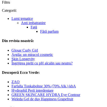
Filtru
Categorii:
Lumi tematice
Anti imbatranire
Față
Fără parfum
Din revista noastră:
Glosar Curly Girl
Argila: un miracol cosmetic
Skin Longevity
Îngrijirea pielii cu pH alcalin sau neutru?
Descoperă Ecco Verde:
ZAO
Farfalla Tonkabohne 30% (70% Alk.) kbA
Hydrophil Perii interdentare
GREEN SKINCARE HYDRA Eye Contour
Weleda Gel de duș Happiness Grapefruit