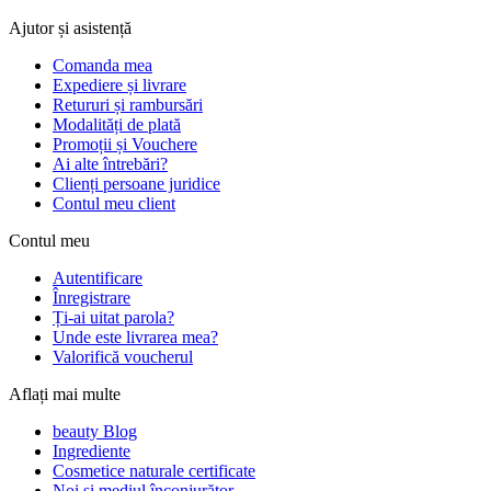
Ajutor și asistență
Comanda mea
Expediere și livrare
Retururi și rambursări
Modalități de plată
Promoții și Vouchere
Ai alte întrebări?
Clienți persoane juridice
Contul meu client
Contul meu
Autentificare
Înregistrare
Ți-ai uitat parola?
Unde este livrarea mea?
Valorifică voucherul
Aflați mai multe
beauty Blog
Ingrediente
Cosmetice naturale certificate
Noi si mediul înconjurător