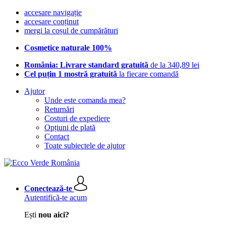
accesare navigație
accesare conținut
mergi la coșul de cumpărături
Cosmetice naturale 100%
România: Livrare standard gratuită
de la 340,89 lei
Cel puțin 1 mostră gratuită
la fiecare comandă
Ajutor
Unde este comanda mea?
Returnări
Costuri de expediere
Opțiuni de plată
Contact
Toate subiectele de ajutor
Conectează-te
Autentifică-te acum
Ești
nou aici?