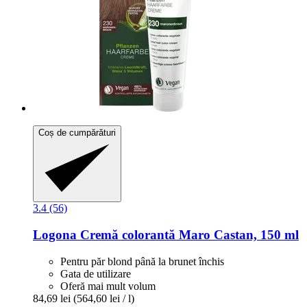
Coș de cumpărături
3.4 (56)
Logona
Cremă colorantă Maro Castan, 150 ml
Pentru păr blond până la brunet închis
Gata de utilizare
Oferă mai mult volum
84,69 lei
(564,60 lei / l)