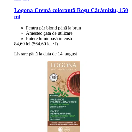
Logona
Cremă colorantă Roșu Cărămiziu, 150
ml
Pentru păr blond până la brun
Amestec gata de utilizare
Putere luminoasă intensă
84,69 lei
(564,60 lei / l)
Livrare până la data de 14. august