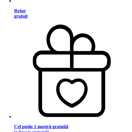
Retur
gratuit
Cel puțin 1 mostră gratuită
la fiecare comandă