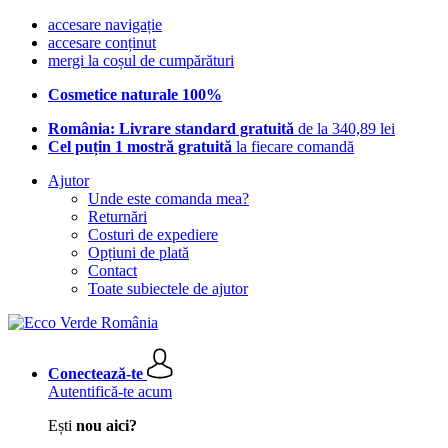
accesare navigație
accesare conținut
mergi la coșul de cumpărături
Cosmetice naturale 100%
România: Livrare standard gratuită
de la 340,89 lei
Cel puțin 1 mostră gratuită
la fiecare comandă
Ajutor
Unde este comanda mea?
Returnări
Costuri de expediere
Opțiuni de plată
Contact
Toate subiectele de ajutor
Conectează-te
Autentifică-te acum
Ești
nou aici?