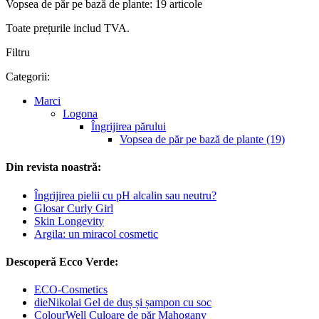
Vopsea de păr pe bază de plante: 19 articole
Toate prețurile includ TVA.
Filtru
Categorii:
Marci
Logona
Îngrijirea părului
Vopsea de păr pe bază de plante (19)
Din revista noastră:
Îngrijirea pielii cu pH alcalin sau neutru?
Glosar Curly Girl
Skin Longevity
Argila: un miracol cosmetic
Descoperă Ecco Verde:
ECO-Cosmetics
dieNikolai Gel de duș și șampon cu soc
ColourWell Culoare de păr Mahogany