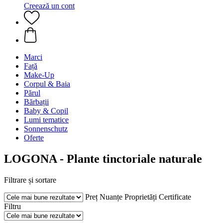
Creează un cont
Marci
Față
Make-Up
Corpul & Baia
Părul
Bărbații
Baby & Copil
Lumi tematice
Sonnenschutz
Oferte
LOGONA - Plante tinctoriale naturale
Filtrare și sortare
Preț
Nuanțe
Proprietăți
Certificate
Filtru