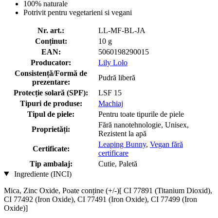
100% naturale
Potrivit pentru vegetarieni si vegani
Nr. art.:
LL-MF-BL-JA
Conținut:
10 g
EAN:
5060198290015
Producator:
Lily Lolo
Consistență/Formă de
Pudră liberă
prezentare:
Protecție solară (SPF):
LSF 15
Tipuri de produse:
Machiaj
Tipul de piele:
Pentru toate tipurile de piele
Fără nanotehnologie, Unisex,
Proprietăți:
Rezistent la apă
Leaping Bunny
,
Vegan fără
Certificate:
certificare
Tip ambalaj:
Cutie, Paletă
Ingrediente (INCI)
Mica, Zinc Oxide, Poate conține (+/-)[ CI 77891 (Titanium Dioxid),
CI 77492 (Iron Oxide), CI 77491 (Iron Oxide), CI 77499 (Iron
Oxide)]