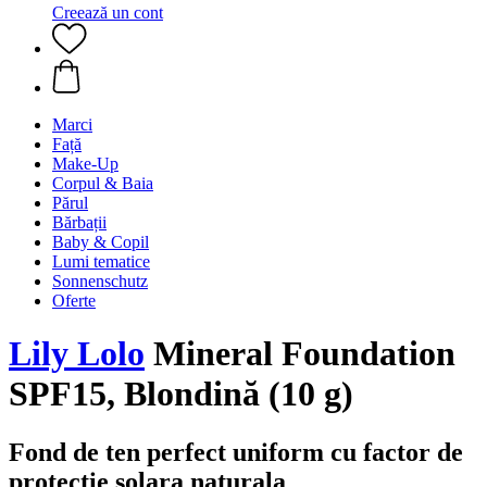
Creează un cont
Marci
Față
Make-Up
Corpul & Baia
Părul
Bărbații
Baby & Copil
Lumi tematice
Sonnenschutz
Oferte
Lily Lolo
Mineral Foundation
SPF15, Blondină (10 g)
Fond de ten perfect uniform cu factor de
protectie solara naturala