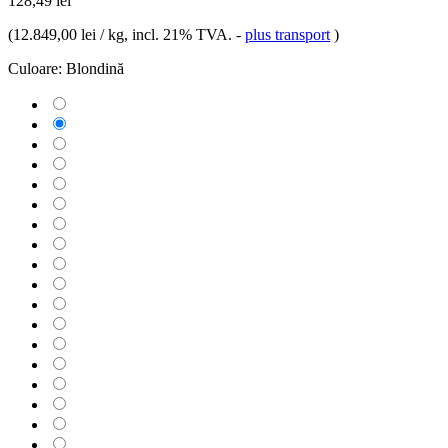
128,49 lei
(
12.849,00 lei / kg
, incl. 21% TVA.
-
plus transport
)
Culoare:
Blondină