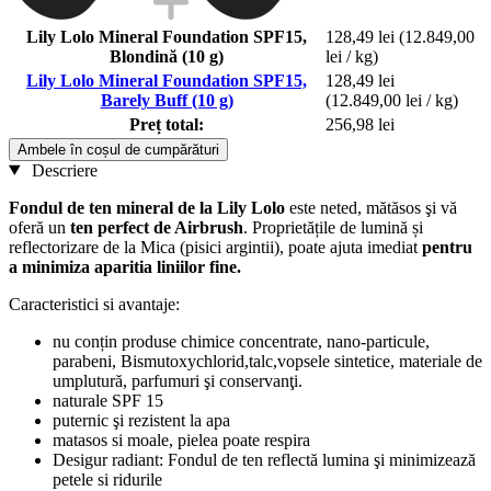
Lily Lolo Mineral Foundation SPF15,
128,49 lei
(12.849,00
Blondină (10 g)
lei / kg)
Lily Lolo Mineral Foundation SPF15,
128,49 lei
Barely Buff (10 g)
(12.849,00 lei / kg)
Preț total:
256,98 lei
Ambele în coșul de cumpărături
Descriere
Fondul de ten mineral de la Lily Lolo
este neted, mătăsos şi vă
oferă un
ten perfect de Airbrush
. Proprietățile de lumină și
reflectorizare de la Mica (pisici argintii), poate ajuta imediat
pentru
a minimiza aparitia liniilor fine.
Caracteristici si avantaje:
nu conțin produse chimice concentrate, nano-particule,
parabeni, Bismutoxychlorid,talc,vopsele sintetice, materiale de
umplutură, parfumuri şi conservanţi.
naturale SPF 15
puternic şi rezistent la apa
matasos si moale, pielea poate respira
Desigur radiant: Fondul de ten reflectă lumina şi minimizează
petele si ridurile