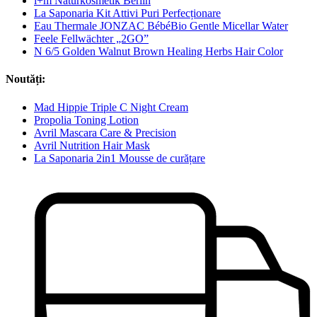
i+m Naturkosmetik Berlin
La Saponaria Kit Attivi Puri Perfecționare
Eau Thermale JONZAC BébéBio Gentle Micellar Water
Feele Fellwächter „2GO”
N 6/5 Golden Walnut Brown Healing Herbs Hair Color
Noutăți:
Mad Hippie Triple C Night Cream
Propolia Toning Lotion
Avril Mascara Care & Precision
Avril Nutrition Hair Mask
La Saponaria 2in1 Mousse de curățare