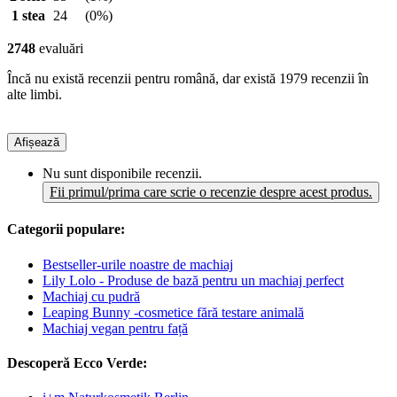
1 stea
24
(0%)
2748
evaluări
Încă nu există recenzii pentru română, dar există 1979 recenzii în
alte limbi.
Afișează
Nu sunt disponibile recenzii.
Fii primul/prima care scrie o recenzie despre acest produs.
Categorii populare:
Bestseller-urile noastre de machiaj
Lily Lolo - Produse de bază pentru un machiaj perfect
Machiaj cu pudră
Leaping Bunny -cosmetice fără testare animală
Machiaj vegan pentru față
Descoperă Ecco Verde: