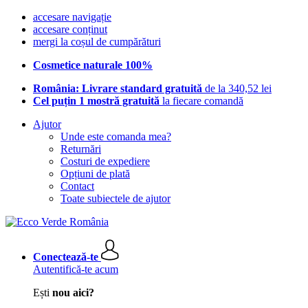
accesare navigație
accesare conținut
mergi la coșul de cumpărături
Cosmetice naturale 100%
România: Livrare standard gratuită
de la 340,52 lei
Cel puțin 1 mostră gratuită
la fiecare comandă
Ajutor
Unde este comanda mea?
Returnări
Costuri de expediere
Opțiuni de plată
Contact
Toate subiectele de ajutor
Conectează-te
Autentifică-te acum
Ești
nou aici?