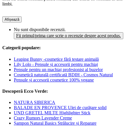
limbi.
Afișează
Nu sunt disponibile recenzii.
Fii primul/prima care scrie o recenzie despre acest produs.
Categorii populare:
Leaping Bunny -cosmetice fără testare animală
Lily Lolo - Pensule și accesorii pentru machiaj
Pensule pentru un machiaj profesionist al buzelor
Cosmetică naturală certificată BDIH - Cosmos Natural
Pensule și accesorii cosmetice 100% vegane
Descoperă Ecco Verde:
NATURA SIBERICA
BALADE EN PROVENCE Ulei de curățare solid
UND GRETEL MILTE Highlighter Stick
Crazy Rumors Lavender Creme
Șampon Natural Basics Strălucire și Reparare