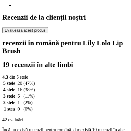
Recenzii de la clienții noștri
Evaluează acest produs
recenzii în română pentru Lily Lolo Lip
Brush
19 recenzii în alte limbi
4,3
din 5 stele
5 stele
20
(47%)
4 stele
16
(38%)
3 stele
5
(11%)
2 stele
1
(2%)
1 stea
0
(0%)
42
evaluări
Încă nu există recenzii pentru română, dar există 19 recenzii în alte