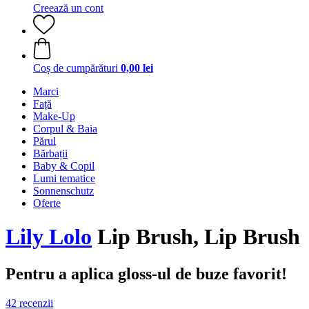
Creează un cont
Coș de cumpărături
0,00 lei
Marci
Față
Make-Up
Corpul & Baia
Părul
Bărbații
Baby & Copil
Lumi tematice
Sonnenschutz
Oferte
Lily Lolo
Lip Brush, Lip Brush
Pentru a aplica gloss-ul de buze favorit!
42 recenzii