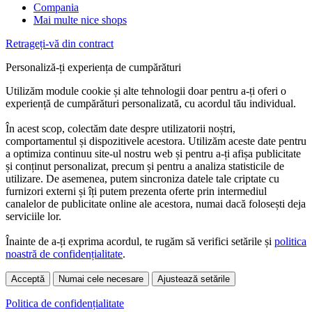
Compania
Mai multe nice shops
Retrageți-vă din contract
Personaliză-ți experiența de cumpărături
Utilizăm module cookie și alte tehnologii doar pentru a-ți oferi o
experiență de cumpărături personalizată, cu acordul tău individual.
În acest scop, colectăm date despre utilizatorii noștri,
comportamentul și dispozitivele acestora. Utilizăm aceste date pentru
a optimiza continuu site-ul nostru web și pentru a-ți afișa publicitate
și conținut personalizat, precum și pentru a analiza statisticile de
utilizare. De asemenea, putem sincroniza datele tale criptate cu
furnizori externi și îți putem prezenta oferte prin intermediul
canalelor de publicitate online ale acestora, numai dacă folosești deja
serviciile lor.
Înainte de a-ți exprima acordul, te rugăm să verifici setările și
politica
noastră de confidențialitate
.
Acceptă
Numai cele necesare
Ajustează setările
Politica de confidențialitate