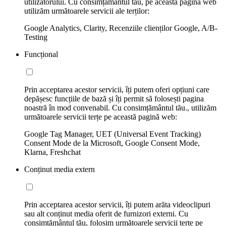
utilizatorului. Cu consimțământul tău, pe această pagină web
utilizăm următoarele servicii ale terților:
Google Analytics, Clarity, Recenziile clienților Google, A/B-
Testing
Funcțional
Prin acceptarea acestor servicii, îți putem oferi opțiuni care
depășesc funcțiile de bază și îți permit să folosești pagina
noastră în mod convenabil. Cu consimțământul tău., utilizăm
următoarele servicii terțe pe această pagină web:
Google Tag Manager, UET (Universal Event Tracking)
Consent Mode de la Microsoft, Google Consent Mode,
Klarna, Freshchat
Conținut media extern
Prin acceptarea acestor servicii, îți putem arăta videoclipuri
sau alt conținut media oferit de furnizori externi. Cu
consimțământul tău, folosim următoarele servicii terțe pe