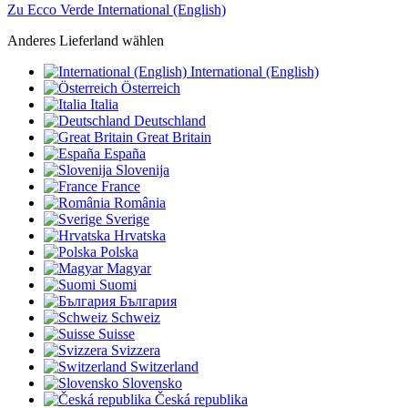
Zu Ecco Verde International (English)
Anderes Lieferland wählen
International (English)
Österreich
Italia
Deutschland
Great Britain
España
Slovenija
France
România
Sverige
Hrvatska
Polska
Magyar
Suomi
България
Schweiz
Suisse
Svizzera
Switzerland
Slovensko
Česká republika