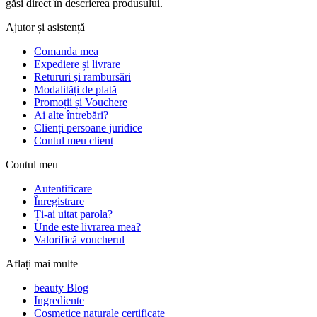
găsi direct în descrierea produsului.
Ajutor și asistență
Comanda mea
Expediere și livrare
Retururi și rambursări
Modalități de plată
Promoții și Vouchere
Ai alte întrebări?
Clienți persoane juridice
Contul meu client
Contul meu
Autentificare
Înregistrare
Ți-ai uitat parola?
Unde este livrarea mea?
Valorifică voucherul
Aflați mai multe
beauty Blog
Ingrediente
Cosmetice naturale certificate