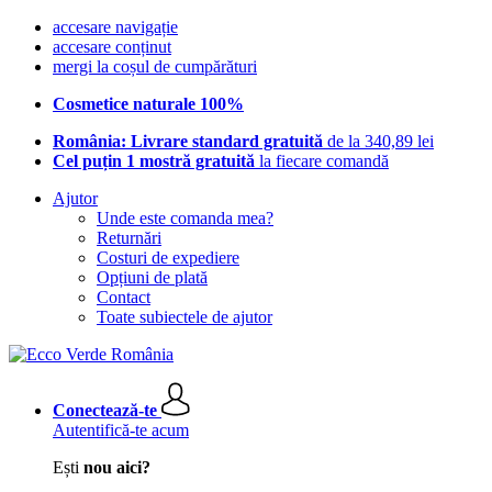
accesare navigație
accesare conținut
mergi la coșul de cumpărături
Cosmetice naturale 100%
România: Livrare standard gratuită
de la 340,89 lei
Cel puțin 1 mostră gratuită
la fiecare comandă
Ajutor
Unde este comanda mea?
Returnări
Costuri de expediere
Opțiuni de plată
Contact
Toate subiectele de ajutor
Conectează-te
Autentifică-te acum
Ești
nou aici?