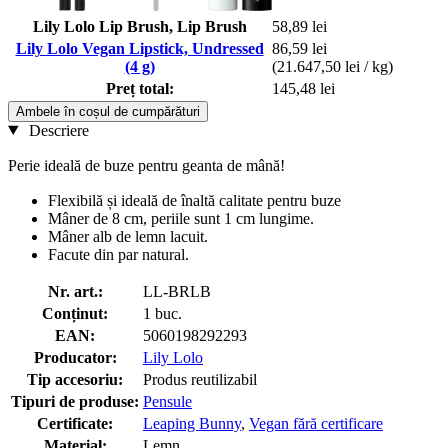
Lily Lolo Lip Brush, Lip Brush
58,89 lei
Lily Lolo Vegan Lipstick, Undressed
86,59 lei
(4 g)
(21.647,50 lei / kg)
Preț total:
145,48 lei
Ambele în coșul de cumpărături
Descriere
Perie
ideală de
buze pentru geanta de mână!
Flexibilă și ideală de înaltă calitate pentru buze
Mâner de 8 cm, periile sunt 1 cm lungime.
Mâner alb de lemn lacuit.
Facute din par natural.
Nr. art.:
LL-BRLB
Conținut:
1 buc.
EAN:
5060198292293
Producator:
Lily Lolo
Tip accesoriu:
Produs reutilizabil
Tipuri de produse:
Pensule
Certificate:
Leaping Bunny
,
Vegan fără certificare
Material:
Lemn