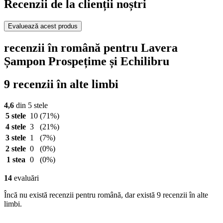
Recenzii de la clienții noștri
Evaluează acest produs
recenzii în română pentru Lavera
Șampon Prospețime și Echilibru
9 recenzii în alte limbi
4,6
din 5 stele
5 stele
10
(71%)
4 stele
3
(21%)
3 stele
1
(7%)
2 stele
0
(0%)
1 stea
0
(0%)
14
evaluări
Încă nu există recenzii pentru română, dar există 9 recenzii în alte
limbi.