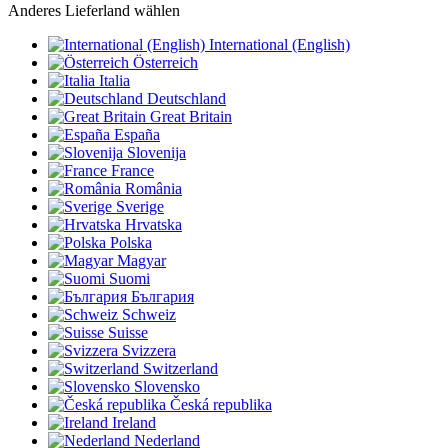
Anderes Lieferland wählen
International (English)
Österreich
Italia
Deutschland
Great Britain
España
Slovenija
France
România
Sverige
Hrvatska
Polska
Magyar
Suomi
България
Schweiz
Suisse
Svizzera
Switzerland
Slovensko
Česká republika
Ireland
Nederland