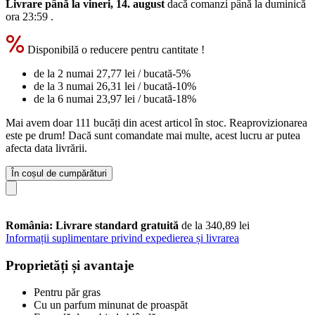
Livrare până la vineri, 14. august
dacă comanzi până la
duminică
ora 23:59
.
Disponibilă o reducere pentru cantitate !
de la 2 numai
27,77 lei
/ bucată
-5%
de la 3 numai
26,31 lei
/ bucată
-10%
de la 6 numai
23,97 lei
/ bucată
-18%
Mai avem doar 111 bucăți din acest articol în stoc. Reaprovizionarea
este pe drum! Dacă sunt comandate mai multe, acest lucru ar putea
afecta data livrării.
În coșul de cumpărături
România: Livrare standard gratuită
de la 340,89 lei
Informații suplimentare privind expedierea și livrarea
Proprietăți și avantaje
Pentru păr gras
Cu un parfum minunat de proaspăt