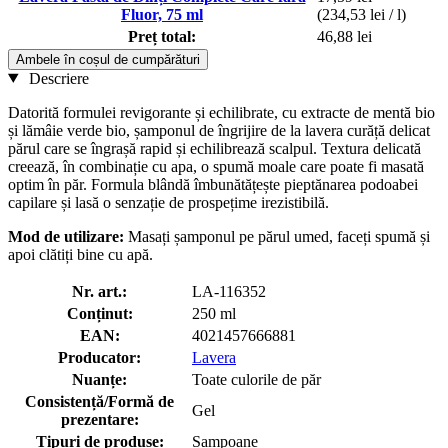
Fluor, 75 ml
(234,53 lei / l)
Preț total:
46,88 lei
Ambele în coșul de cumpărături
Descriere
Datorită formulei revigorante și echilibrate, cu extracte de mentă bio
și lămâie verde bio, șamponul de îngrijire de la lavera curăță delicat
părul care se îngrașă rapid și echilibrează scalpul. Textura delicată
creează, în combinație cu apa, o spumă moale care poate fi masată
optim în păr. Formula blândă îmbunătățește pieptănarea podoabei
capilare și lasă o senzație de prospețime irezistibilă.
Mod de utilizare:
Masați șamponul pe părul umed, faceți spumă și
apoi clătiți bine cu apă.
Nr. art.:
LA-116352
Conținut:
250 ml
EAN:
4021457666881
Producator:
Lavera
Nuanțe:
Toate culorile de păr
Consistență/Formă de
Gel
prezentare:
Tipuri de produse:
Șampoane