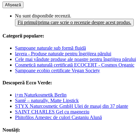
Afișează
Nu sunt disponibile recenzii.
Fii primul/prima care scrie o recenzie despre acest produs.
Categorii populare:
Șampoane naturale sub formă fluidă
lavera - Produse naturale pentru îngrijirea părului
Cele mai vândute produse ale noastre pentru îngrijirea părului
Cosmetică naturală certificată ECOCERT - Cosmos Organic
Șampoane ecobio certificate Vegan Society
Descoperă Ecco Verde:
i+m Naturkosmetik Berlin
Santé – naturally. Matte Lipstick
STYX Naturcosmetic GmbH Ulei de masaj din 37 plante
SAINT CHARLES Gel cu magneziu
Phitofilos Amestec de culori Castaniu Alună
Noutăți: