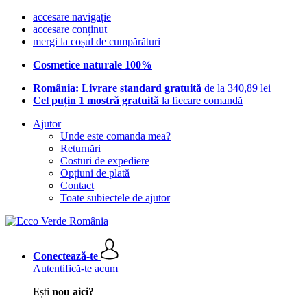
accesare navigație
accesare conținut
mergi la coșul de cumpărături
Cosmetice naturale 100%
România: Livrare standard gratuită
de la 340,89 lei
Cel puțin 1 mostră gratuită
la fiecare comandă
Ajutor
Unde este comanda mea?
Returnări
Costuri de expediere
Opțiuni de plată
Contact
Toate subiectele de ajutor
Conectează-te
Autentifică-te acum
Ești
nou aici?