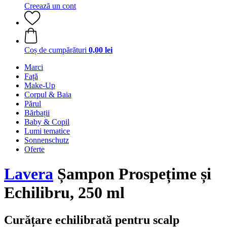
Creează un cont
Coș de cumpărături
0,00 lei
Marci
Față
Make-Up
Corpul & Baia
Părul
Bărbații
Baby & Copil
Lumi tematice
Sonnenschutz
Oferte
Lavera
Șampon Prospețime și
Echilibru, 250 ml
Curățare echilibrată pentru scalp