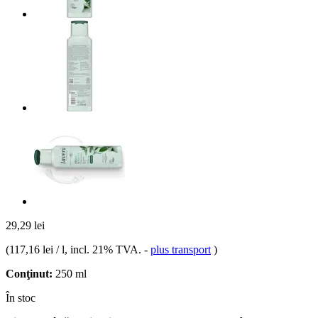
29,29 lei
(
117,16 lei / l
, incl. 21% TVA.
-
plus transport
)
Conţinut:
250 ml
În stoc