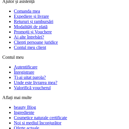
Ajutor și asistență
Comanda mea
Expediere și livrare
Retururi și rambursări
Modalități de plată
Promoții și Vouchere
Ai alte întrebări?
Clienți persoane juridice
Contul meu client
Contul meu
Autentificare
Înregistrare
Ți-ai uitat parola?
Unde este livrarea mea?
Valorifică voucherul
Aflați mai multe
beauty Blog
Ingrediente
Cosmetice naturale certificate
Noi si mediul înconjurător
Oferte actuale