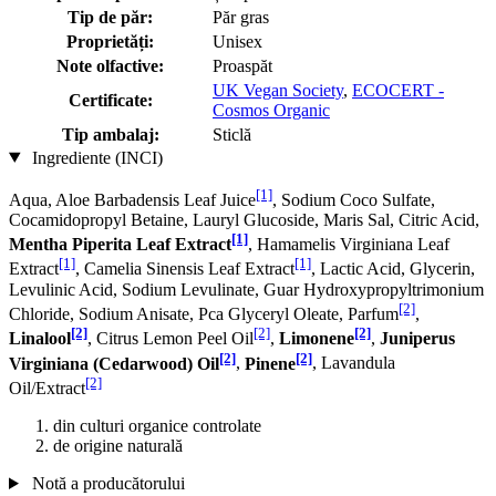
Tip de păr:
Păr gras
Proprietăți:
Unisex
Note olfactive:
Proaspăt
UK Vegan Society
,
ECOCERT -
Certificate:
Cosmos Organic
Tip ambalaj:
Sticlă
Ingrediente (INCI)
[1]
Aqua, Aloe Barbadensis Leaf Juice
, Sodium Coco­ Sulfate,
Cocamidopropyl Betaine, Lauryl Glucoside, Maris Sal, Citric Acid,
[1]
Mentha Piperita Leaf Extract
, Hamamelis Virginiana Leaf
[1]
[1]
Extract
, Camelia Sinensis Leaf Extract
, Lactic Acid, Glycerin,
Levulinic Acid, Sodium Levulinate, Guar Hydroxypropyltrimonium
[2]
Chloride, Sodium Anisate, Pca Glyceryl Oleate, Parfum
,
[2]
[2]
[2]
Linalool
, Citrus Lemon Peel Oil
,
Limonene
,
Juniperus
[2]
[2]
Virginiana (Cedarwood) Oil
,
Pinene
, Lavandula
[2]
Oil/Extract
din culturi organice controlate
de origine naturală
Notă a producătorului