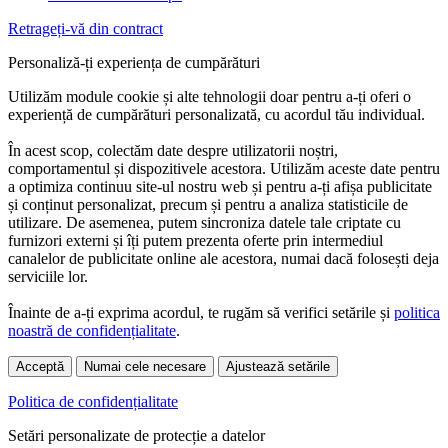
Retrageți-vă din contract
Personaliză-ți experiența de cumpărături
Utilizăm module cookie și alte tehnologii doar pentru a-ți oferi o
experiență de cumpărături personalizată, cu acordul tău individual.
În acest scop, colectăm date despre utilizatorii noștri,
comportamentul și dispozitivele acestora. Utilizăm aceste date pentru
a optimiza continuu site-ul nostru web și pentru a-ți afișa publicitate
și conținut personalizat, precum și pentru a analiza statisticile de
utilizare. De asemenea, putem sincroniza datele tale criptate cu
furnizori externi și îți putem prezenta oferte prin intermediul
canalelor de publicitate online ale acestora, numai dacă folosești deja
serviciile lor.
Înainte de a-ți exprima acordul, te rugăm să verifici setările și
politica
noastră de confidențialitate
.
Acceptă
Numai cele necesare
Ajustează setările
Politica de confidențialitate
Setări personalizate de protecție a datelor