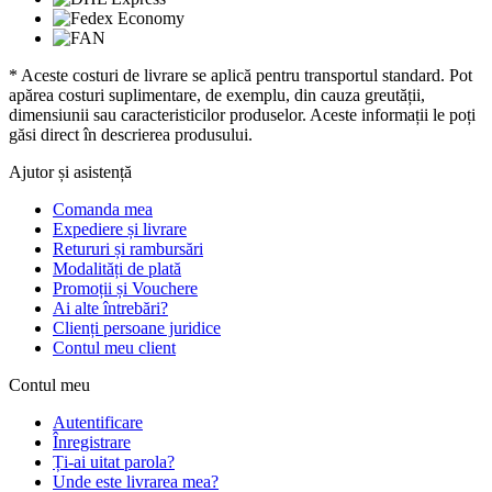
* Aceste costuri de livrare se aplică pentru transportul standard. Pot
apărea costuri suplimentare, de exemplu, din cauza greutății,
dimensiunii sau caracteristicilor produselor. Aceste informații le poți
găsi direct în descrierea produsului.
Ajutor și asistență
Comanda mea
Expediere și livrare
Retururi și rambursări
Modalități de plată
Promoții și Vouchere
Ai alte întrebări?
Clienți persoane juridice
Contul meu client
Contul meu
Autentificare
Înregistrare
Ți-ai uitat parola?
Unde este livrarea mea?