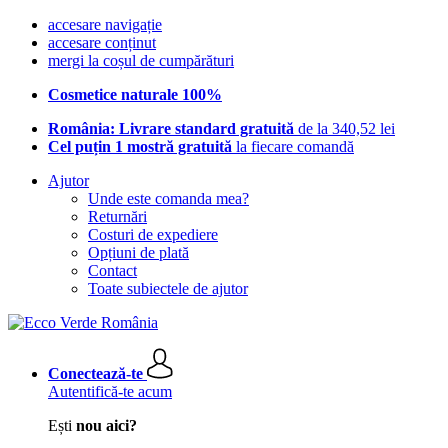
accesare navigație
accesare conținut
mergi la coșul de cumpărături
Cosmetice naturale 100%
România: Livrare standard gratuită
de la 340,52 lei
Cel puțin 1 mostră gratuită
la fiecare comandă
Ajutor
Unde este comanda mea?
Returnări
Costuri de expediere
Opțiuni de plată
Contact
Toate subiectele de ajutor
Conectează-te
Autentifică-te acum
Ești
nou aici?