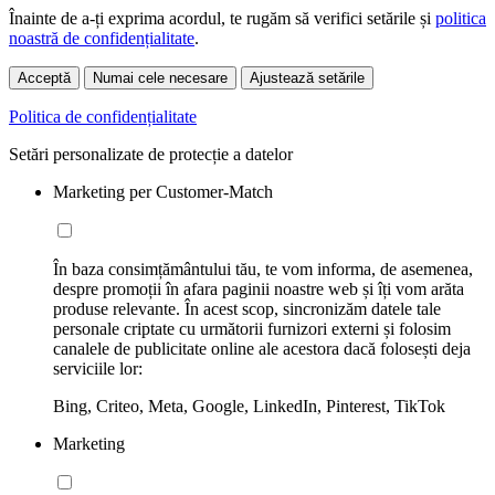
Înainte de a-ți exprima acordul, te rugăm să verifici setările și
politica
noastră de confidențialitate
.
Acceptă
Numai cele necesare
Ajustează setările
Politica de confidențialitate
Setări personalizate de protecție a datelor
Marketing per Customer-Match
În baza consimțământului tău, te vom informa, de asemenea,
despre promoții în afara paginii noastre web și îți vom arăta
produse relevante. În acest scop, sincronizăm datele tale
personale criptate cu următorii furnizori externi și folosim
canalele de publicitate online ale acestora dacă folosești deja
serviciile lor:
Bing, Criteo, Meta, Google, LinkedIn, Pinterest, TikTok
Marketing