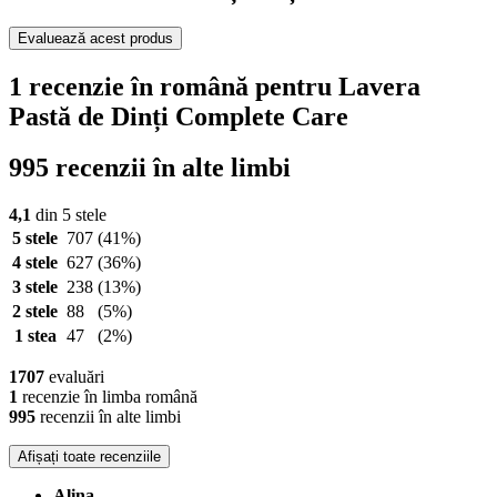
Evaluează acest produs
1 recenzie în română pentru Lavera
Pastă de Dinți Complete Care
995 recenzii în alte limbi
4,1
din 5 stele
5 stele
707
(41%)
4 stele
627
(36%)
3 stele
238
(13%)
2 stele
88
(5%)
1 stea
47
(2%)
1707
evaluări
1
recenzie în limba română
995
recenzii în alte limbi
Afișați toate recenziile
Alina