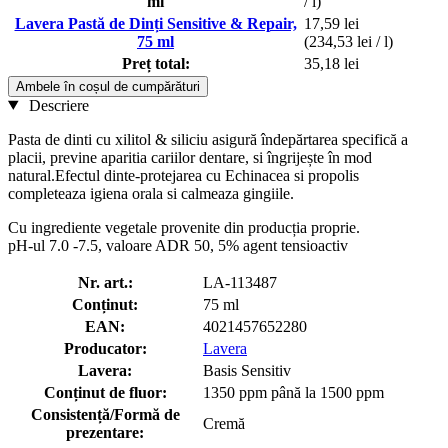
ml
/ l)
Lavera Pastă de Dinți Sensitive & Repair,
17,59 lei
75 ml
(234,53 lei / l)
Preț total:
35,18 lei
Ambele în coșul de cumpărături
Descriere
Pasta de dinti cu xilitol & siliciu asigură îndepărtarea specifică a
placii, previne aparitia cariilor dentare, si îngrijește în mod
natural.Efectul dinte-protejarea cu Echinacea si propolis
completeaza igiena orala si calmeaza gingiile.
Cu ingrediente vegetale provenite din producția proprie.
pH-ul 7.0 -7.5, valoare ADR 50, 5% agent tensioactiv
Nr. art.:
LA-113487
Conținut:
75 ml
EAN:
4021457652280
Producator:
Lavera
Lavera:
Basis Sensitiv
Conținut de fluor:
1350 ppm până la 1500 ppm
Consistență/Formă de
Cremă
prezentare: