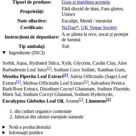
Tipuri de produse:
Gura si ingrijirea acesteia
Fără dioxid de titan, Fara gluten,
Proprietăți:
Unisex
Note olfactive:
Eucalipt, Mentă / mentolat
Certificate:
NaTrue*
,
UK Vegan Society
A se păstra la rece, uscat și protejat
Instrucțiuni de depozitare:
de lumină
Tip ambalaj:
Tub
Ingrediente (INCI)
Sorbit, Aqua, Hydrated Silica, Xylit, Glycerin, Caolin Clay, Aloe
[1]
Barbadensis Leaf Juice
, Sodium Coco­ Sulfate, Xanthan Gum,
[1]
Mentha Piperita Leaf Extract
, Salvia Officinalis (Sage) Leaf
[1]
[1]
Extract
, Melissa Officinalis Leaf Extract
, Salvadora Persica
Bark/Root Extract, Disodium Cocoyl Glutamate, Sodium Fluoride,
Maris Sal, Sodium Cocoyl Glutamat, Sodium Hydroxyde,
[2]
[2]
Eucalyptus Globulus Leaf Oil
, Aroma
,
Limonene
din culturi organice controlate
fabricat din uleiuri esențiale naturale
Notă a producătorului
Informații juridice