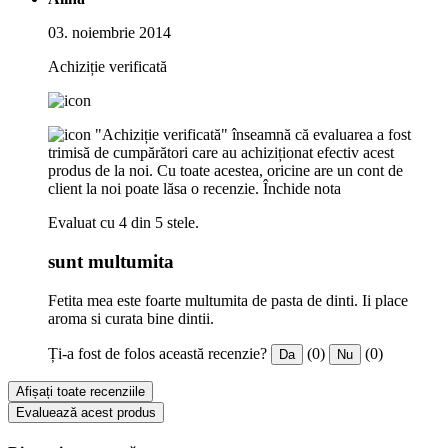
03. noiembrie 2014
Achiziție verificată
"Achiziție verificată" înseamnă că evaluarea a fost
trimisă de cumpărători care au achiziționat efectiv acest
produs de la noi. Cu toate acestea, oricine are un cont de
client la noi poate lăsa o recenzie.
Închide nota
Evaluat cu 4 din 5 stele.
sunt multumita
Fetita mea este foarte multumita de pasta de dinti. Ii place
aroma si curata bine dintii.
Ți-a fost de folos această recenzie?
(0)
(0)
Da
Nu
Afișați toate recenziile
Evaluează acest produs