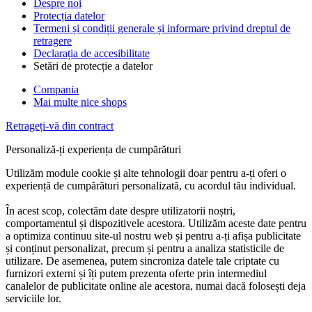
Despre noi
Protecția datelor
Termeni și condiții generale și informare privind dreptul de
retragere
Declarația de accesibilitate
Setări de protecție a datelor
Compania
Mai multe nice shops
Retrageți-vă din contract
Personaliză-ți experiența de cumpărături
Utilizăm module cookie și alte tehnologii doar pentru a-ți oferi o
experiență de cumpărături personalizată, cu acordul tău individual.
În acest scop, colectăm date despre utilizatorii noștri,
comportamentul și dispozitivele acestora. Utilizăm aceste date pentru
a optimiza continuu site-ul nostru web și pentru a-ți afișa publicitate
și conținut personalizat, precum și pentru a analiza statisticile de
utilizare. De asemenea, putem sincroniza datele tale criptate cu
furnizori externi și îți putem prezenta oferte prin intermediul
canalelor de publicitate online ale acestora, numai dacă folosești deja
serviciile lor.