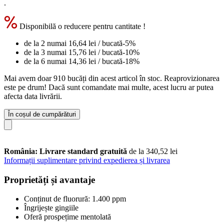
.
Disponibilă o reducere pentru cantitate !
de la 2 numai
16,64 lei
/ bucată
-5%
de la 3 numai
15,76 lei
/ bucată
-10%
de la 6 numai
14,36 lei
/ bucată
-18%
Mai avem doar 910 bucăți din acest articol în stoc. Reaprovizionarea
este pe drum! Dacă sunt comandate mai multe, acest lucru ar putea
afecta data livrării.
În coșul de cumpărături
România: Livrare standard gratuită
de la 340,52 lei
Informații suplimentare privind expedierea și livrarea
Proprietăți și avantaje
Conținut de fluorură: 1.400 ppm
Îngrijește gingiile
Oferă prospețime mentolată