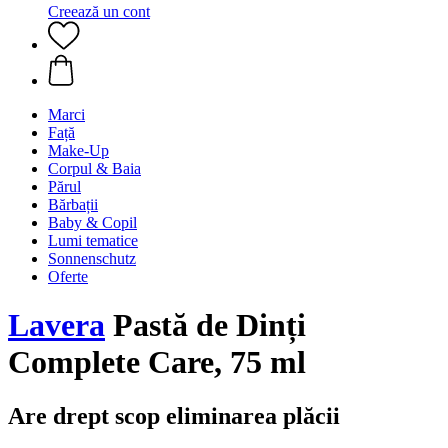
Creează un cont
Marci
Față
Make-Up
Corpul & Baia
Părul
Bărbații
Baby & Copil
Lumi tematice
Sonnenschutz
Oferte
Lavera
Pastă de Dinți
Complete Care, 75 ml
Are drept scop eliminarea plăcii