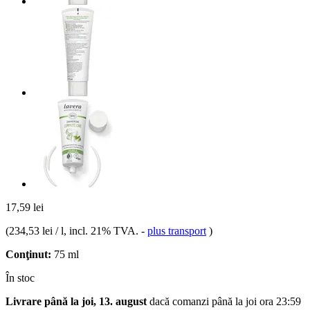
17,59 lei
(
234,53 lei / l
, incl. 21% TVA.
-
plus transport
)
Conţinut:
75 ml
În stoc
Livrare până la joi, 13. august
dacă comanzi până la
joi ora 23:59