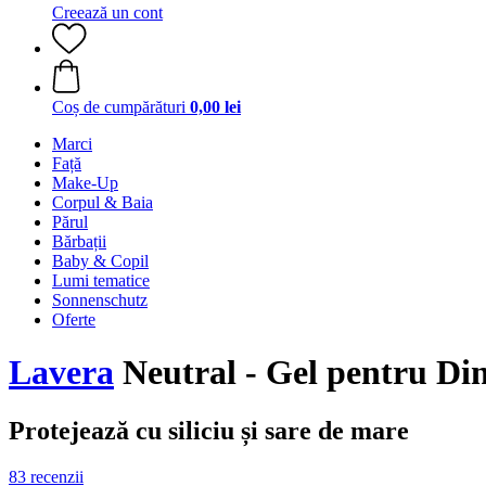
Creează un cont
Coș de cumpărături
0,00 lei
Marci
Față
Make-Up
Corpul & Baia
Părul
Bărbații
Baby & Copil
Lumi tematice
Sonnenschutz
Oferte
Lavera
Neutral - Gel pentru Din
Protejează cu siliciu și sare de mare
83 recenzii