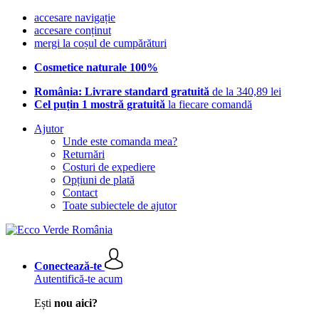
accesare navigație
accesare conținut
mergi la coșul de cumpărături
Cosmetice naturale 100%
România: Livrare standard gratuită
de la 340,89 lei
Cel puțin 1 mostră gratuită
la fiecare comandă
Ajutor
Unde este comanda mea?
Returnări
Costuri de expediere
Opțiuni de plată
Contact
Toate subiectele de ajutor
Conectează-te
Autentifică-te acum
Ești
nou aici?