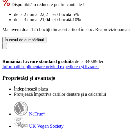
Disponibilă o reducere pentru cantitate !
de la 2 numai
22,21 lei
/ bucată
-5%
de la 3 numai
21,04 lei
/ bucată
-10%
Mai avem doar 125 bucăți din acest articol în stoc. Reaprovizionarea e
În coșul de cumpărături
România: Livrare standard gratuită
de la 340,89 lei
Informații suplimentare privind expedierea și livrarea
Proprietăți și avantaje
Îndepărtează placa
Protejează împotriva cariilor dentare şi a calcarului
NaTrue*
UK Vegan Society