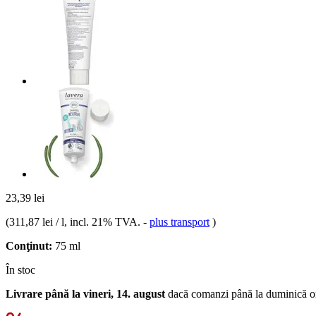
23,39 lei
(
311,87 lei / l
, incl. 21% TVA.
-
plus transport
)
Conţinut:
75 ml
În stoc
Livrare până la vineri, 14. august
dacă comanzi până la
duminică o