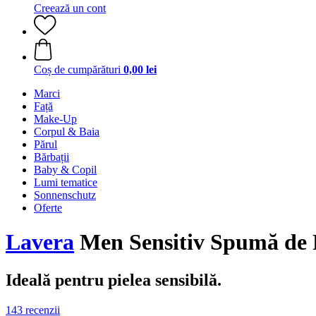
Creează un cont
Coș de cumpărături
0,00 lei
Marci
Față
Make-Up
Corpul & Baia
Părul
Bărbații
Baby & Copil
Lumi tematice
Sonnenschutz
Oferte
Lavera
Men Sensitiv Spumă de 
Ideală pentru pielea sensibilă.
143 recenzii