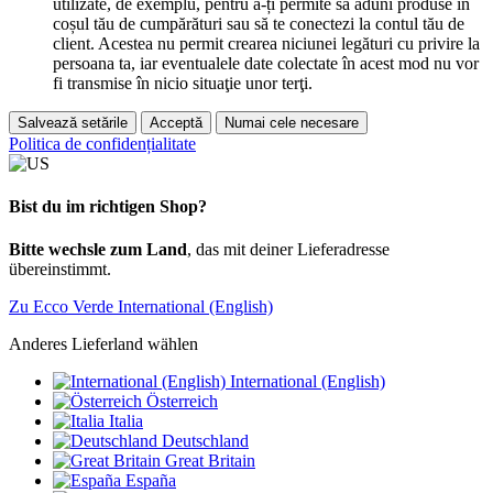
utilizate, de exemplu, pentru a-ți permite să aduni produse în
coșul tău de cumpărături sau să te conectezi la contul tău de
client. Acestea nu permit crearea niciunei legături cu privire la
persoana ta, iar eventualele date colectate în acest mod nu vor
fi transmise în nicio situaţie unor terţi.
Salvează setările
Acceptă
Numai cele necesare
Politica de confidențialitate
Bist du im richtigen Shop?
Bitte wechsle zum Land
, das mit deiner Lieferadresse
übereinstimmt.
Zu Ecco Verde International (English)
Anderes Lieferland wählen
International (English)
Österreich
Italia
Deutschland
Great Britain
España