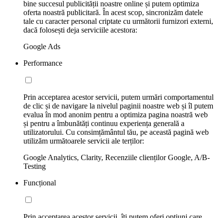
bine succesul publicității noastre online și putem optimiza
oferta noastră publicitară. În acest scop, sincronizăm datele
tale cu caracter personal criptate cu următorii furnizori externi,
dacă folosești deja serviciile acestora:
Google Ads
Performance
Prin acceptarea acestor servicii, putem urmări comportamentul
de clic și de navigare la nivelul paginii noastre web și îl putem
evalua în mod anonim pentru a optimiza pagina noastră web
și pentru a îmbunătăți continuu experiența generală a
utilizatorului. Cu consimțământul tău, pe această pagină web
utilizăm următoarele servicii ale terților:
Google Analytics, Clarity, Recenziile clienților Google, A/B-
Testing
Funcțional
Prin acceptarea acestor servicii, îți putem oferi opțiuni care