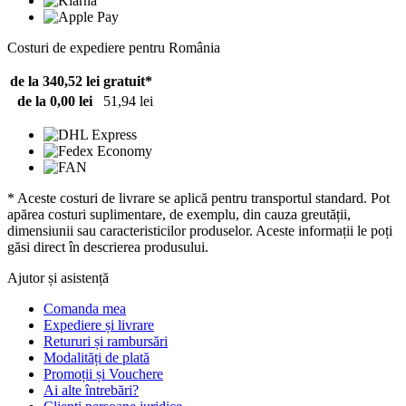
Costuri de expediere pentru România
de la 340,52 lei
gratuit*
de la 0,00 lei
51,94 lei
* Aceste costuri de livrare se aplică pentru transportul standard. Pot
apărea costuri suplimentare, de exemplu, din cauza greutății,
dimensiunii sau caracteristicilor produselor. Aceste informații le poți
găsi direct în descrierea produsului.
Ajutor și asistență
Comanda mea
Expediere și livrare
Retururi și rambursări
Modalități de plată
Promoții și Vouchere
Ai alte întrebări?