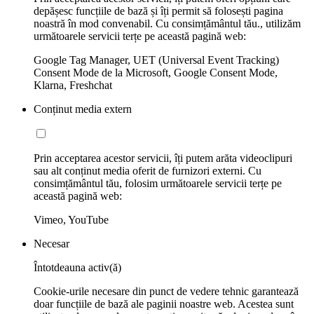
depășesc funcțiile de bază și îți permit să folosești pagina
noastră în mod convenabil. Cu consimțământul tău., utilizăm
următoarele servicii terțe pe această pagină web:
Google Tag Manager, UET (Universal Event Tracking)
Consent Mode de la Microsoft, Google Consent Mode,
Klarna, Freshchat
Conținut media extern
Prin acceptarea acestor servicii, îți putem arăta videoclipuri
sau alt conținut media oferit de furnizori externi. Cu
consimțământul tău, folosim următoarele servicii terțe pe
această pagină web:
Vimeo, YouTube
Necesar
Întotdeauna activ(ă)
Cookie-urile necesare din punct de vedere tehnic garantează
doar funcțiile de bază ale paginii noastre web. Acestea sunt