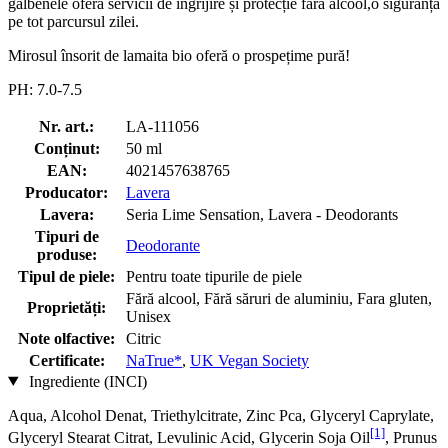
gălbenele oferă servicii de ingrijire și protecție fără alcool,o siguranță
pe tot parcursul zilei.
Mirosul însorit de lamaita bio oferă o prospețime pură!
PH: 7.0-7.5
Nr. art.:
LA-111056
Conținut:
50 ml
EAN:
4021457638765
Producator:
Lavera
Lavera:
Seria Lime Sensation, Lavera - Deodorants
Tipuri de
Deodorante
produse:
Tipul de piele:
Pentru toate tipurile de piele
Fără alcool, Fără săruri de aluminiu, Fara gluten,
Proprietăți:
Unisex
Note olfactive:
Citric
Certificate:
NaTrue*
,
UK Vegan Society
Ingrediente (INCI)
Aqua, Alcohol Denat, Triethylcitrate, Zinc Pca, Glyceryl Caprylate,
[1]
Glyceryl Stearat Citrat, Levulinic Acid, Glycerin Soja Oil
, Prunus