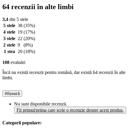
64 recenzii în alte limbi
3,4
din 5 stele
5 stele
38
(35%)
4 stele
19
(17%)
3 stele
22
(20%)
2 stele
9
(8%)
1 stea
20
(18%)
108
evaluări
Încă nu există recenzii pentru română, dar există 64 recenzii în alte
limbi.
Afișează
Nu sunt disponibile recenzii.
Fii primul/prima care scrie o recenzie despre acest produs.
Categorii populare: