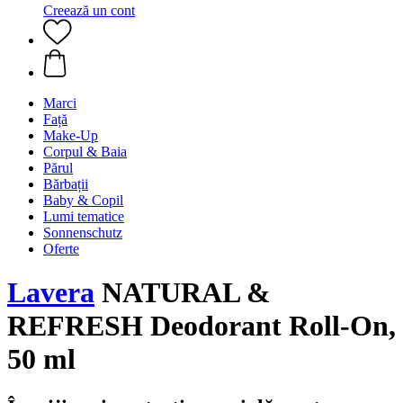
Creează un cont
Marci
Față
Make-Up
Corpul & Baia
Părul
Bărbații
Baby & Copil
Lumi tematice
Sonnenschutz
Oferte
Lavera
NATURAL &
REFRESH Deodorant Roll-On,
50 ml