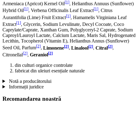
[1]
Armeniaca (Apricot) Kernel Oil
, Helianthus Annuus (Sunflower)
[1]
[1]
Hybrid Oil
, Verbena Officinalis Leaf Extract
, Citrus
[1]
Aurantifolia (Lime) Fruit Extract
, Hamamelis Virginiana Leaf
[1]
Extract
, Glycerin, Sodium Levulinate, Decyl Cocoate, Coco
Caprylate/Caprate, Xanthan Gum, Polyglyceryl-2 Caprate, Sodium
Caproyl/Lauroyl Lactate, Calcium Lactate, Maris Sal, Hydrogenated
Lecithin, Tocopherol (Vitamin E), Helianthus Annus (Sunflower)
[2]
[2]
[2]
[2]
Seed Oil, Parfum
,
Limonene
,
Linalool
,
Citral
,
[2]
[2]
Citronellal
,
Geraniol
din culturi organice controlate
fabricat din uleiuri esențiale naturale
Notă a producătorului
Informații juridice
Recomandarea noastră