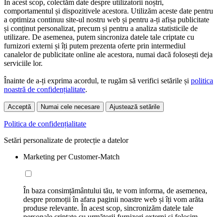
În acest scop, colectăm date despre utilizatorii noștri,
comportamentul și dispozitivele acestora. Utilizăm aceste date pentru
a optimiza continuu site-ul nostru web și pentru a-ți afișa publicitate
și conținut personalizat, precum și pentru a analiza statisticile de
utilizare. De asemenea, putem sincroniza datele tale criptate cu
furnizori externi și îți putem prezenta oferte prin intermediul
canalelor de publicitate online ale acestora, numai dacă folosești deja
serviciile lor.
Înainte de a-ți exprima acordul, te rugăm să verifici setările și
politica
noastră de confidențialitate
.
Acceptă
Numai cele necesare
Ajustează setările
Politica de confidențialitate
Setări personalizate de protecție a datelor
Marketing per Customer-Match
În baza consimțământului tău, te vom informa, de asemenea,
despre promoții în afara paginii noastre web și îți vom arăta
produse relevante. În acest scop, sincronizăm datele tale
personale criptate cu următorii furnizori externi și folosim