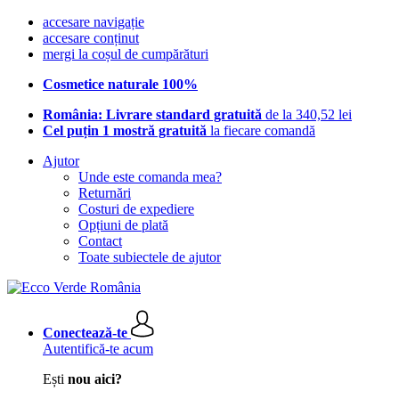
accesare navigație
accesare conținut
mergi la coșul de cumpărături
Cosmetice naturale 100%
România: Livrare standard gratuită
de la 340,52 lei
Cel puțin 1 mostră gratuită
la fiecare comandă
Ajutor
Unde este comanda mea?
Returnări
Costuri de expediere
Opțiuni de plată
Contact
Toate subiectele de ajutor
Conectează-te
Autentifică-te acum
Ești
nou aici?