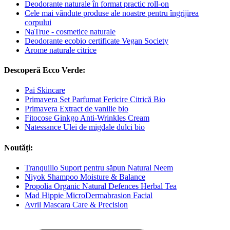
Deodorante naturale în format practic roll-on
Cele mai vândute produse ale noastre pentru îngrijirea
corpului
NaTrue - cosmetice naturale
Deodorante ecobio certificate Vegan Society
Arome naturale citrice
Descoperă Ecco Verde:
Pai Skincare
Primavera Set Parfumat Fericire Citrică Bio
Primavera Extract de vanilie bio
Fitocose Ginkgo Anti-Wrinkles Cream
Natessance Ulei de migdale dulci bio
Noutăți:
Tranquillo Suport pentru săpun Natural Neem
Niyok Shampoo Moisture & Balance
Propolia Organic Natural Defences Herbal Tea
Mad Hippie MicroDermabrasion Facial
Avril Mascara Care & Precision