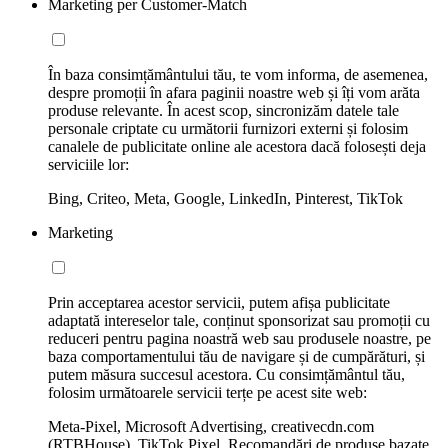
Marketing per Customer-Match
În baza consimțământului tău, te vom informa, de asemenea,
despre promoții în afara paginii noastre web și îți vom arăta
produse relevante. În acest scop, sincronizăm datele tale
personale criptate cu următorii furnizori externi și folosim
canalele de publicitate online ale acestora dacă folosești deja
serviciile lor:
Bing, Criteo, Meta, Google, LinkedIn, Pinterest, TikTok
Marketing
Prin acceptarea acestor servicii, putem afișa publicitate
adaptată intereselor tale, conținut sponsorizat sau promoții cu
reduceri pentru pagina noastră web sau produsele noastre, pe
baza comportamentului tău de navigare și de cumpărături, și
putem măsura succesul acestora. Cu consimțământul tău,
folosim următoarele servicii terțe pe acest site web:
Meta-Pixel, Microsoft Advertising, creativecdn.com
(RTBHouse), TikTok Pixel, Recomandări de produse bazate