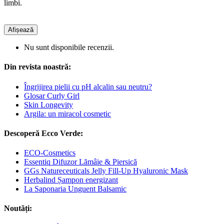
limbi.
Afișează
Nu sunt disponibile recenzii.
Din revista noastră:
Îngrijirea pielii cu pH alcalin sau neutru?
Glosar Curly Girl
Skin Longevity
Argila: un miracol cosmetic
Descoperă Ecco Verde:
ECO-Cosmetics
Essentiq Difuzor Lămâie & Piersică
GGs Natureceuticals Jelly Fill-Up Hyaluronic Mask
Herbalind Șampon energizant
La Saponaria Unguent Balsamic
Noutăți: