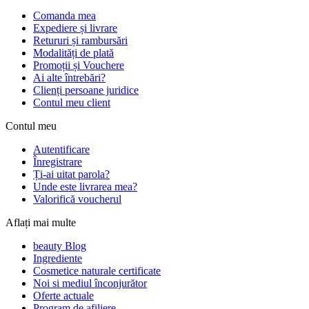
Comanda mea
Expediere și livrare
Retururi și rambursări
Modalități de plată
Promoții și Vouchere
Ai alte întrebări?
Clienți persoane juridice
Contul meu client
Contul meu
Autentificare
Înregistrare
Ți-ai uitat parola?
Unde este livrarea mea?
Valorifică voucherul
Aflați mai multe
beauty Blog
Ingrediente
Cosmetice naturale certificate
Noi si mediul înconjurător
Oferte actuale
Program de afiliere