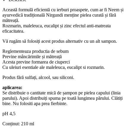
Această formulă eficientă cu ierburi proaspete, cum ar fi Neem și
ayurvedică tradițională Nirgundi menține pielea curată și fără
mătreață.
Rozmarin, maleleuca, eucalipt și zinc efectul anti-matreata
eficacitatea.
Vă rugăm să folosiți acest produs alternativ cu un alt sampon.
Reglementeaza productia de sebum
Previne mâncărimile și mătreață
Acesta previne formarea de ciuperci
Cu uleiuri esentiale ale maleleuca, eucalipt si rozmarin.
Produs fără sulfați, alcool, sau siliconi.
aplicarea:
Se distribuie o cantitate mică de șampon pe pielea capului (linia
parului). Apoi distribuiți spuma pe toată lungimea părului. Clătiți
bine. Nu folositi apa prea fierbinte.
pH 4,5
Conținut: 210 ml