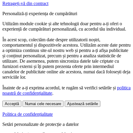
Retrageți-vă din contract
Personaliză-ți experiența de cumpărături
Utilizăm module cookie și alte tehnologii doar pentru a-ți oferi o
experiență de cumpărături personalizată, cu acordul tău individual.
În acest scop, colectăm date despre utilizatorii noștri,
comportamentul și dispozitivele acestora. Utilizăm aceste date pentru
a optimiza continuu site-ul nostru web și pentru a-ți afișa publicitate
și conținut personalizat, precum și pentru a analiza statisticile de
utilizare. De asemenea, putem sincroniza datele tale criptate cu
furnizori externi și îți putem prezenta oferte prin intermediul
canalelor de publicitate online ale acestora, numai dacă folosești deja
serviciile lor.
Înainte de a-ți exprima acordul, te rugăm să verifici setările și
politica
noastră de confidențialitate
.
Acceptă
Numai cele necesare
Ajustează setările
Politica de confidențialitate
Setări personalizate de protecție a datelor