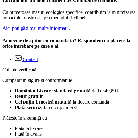
Lucrăm într-un mod conștient de schimbările climatice.
Cu numeroase măsuri ecologice specifice, contribuim la minimizarea
impactului nostru asupra mediului și climei.
Aici poți găsi mai multe informații.
Ai nevoie de ajutor cu comanda ta? Răspundem cu plăcere la
orice întrebare pe care o ai.
Contact
Calitate verificată
Cumpărături sigure și conformtabile
România: Livrare standard gratuită
de la 340,89 lei
Retur gratuit
Cel puțin 1 mostră gratuită
la fiecare comandă
Plată securizată
cu criptare SSL
Plătește în siguranță cu
Plata la livrare
Plată în avans