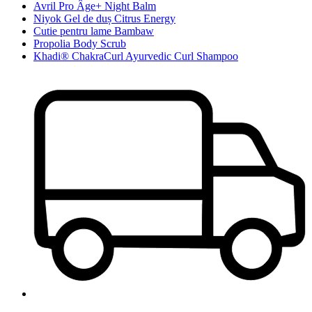
Avril Pro Âge+ Night Balm
Niyok Gel de duș Citrus Energy
Cutie pentru lame Bambaw
Propolia Body Scrub
Khadi® ChakraCurl Ayurvedic Curl Shampoo