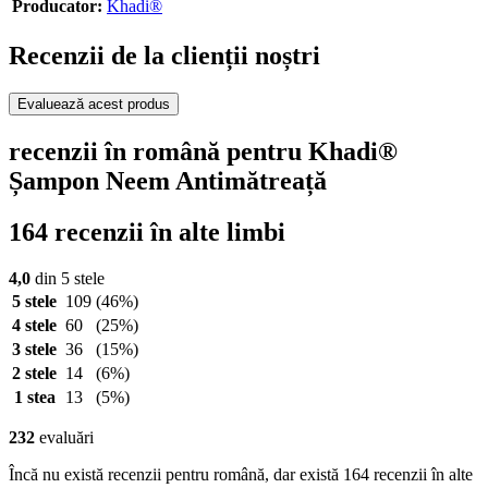
Producator:
Khadi®
Recenzii de la clienții noștri
Evaluează acest produs
recenzii în română pentru Khadi®
Șampon Neem Antimătreață
164 recenzii în alte limbi
4,0
din 5 stele
5 stele
109
(46%)
4 stele
60
(25%)
3 stele
36
(15%)
2 stele
14
(6%)
1 stea
13
(5%)
232
evaluări
Încă nu există recenzii pentru română, dar există 164 recenzii în alte