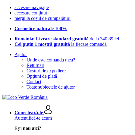
accesare navigație
accesare conținut
mergi la coșul de cumpărături
Cosmetice naturale 100%
România: Livrare standard gratuită
de la 340,89 lei
Cel puțin 1 mostră gratuită
la fiecare comandă
Ajutor
Unde este comanda mea?
Returnări
Costuri de expediere
Opțiuni de plată
Contact
Toate subiectele de ajutor
Conectează-te
Autentifică-te acum
Ești
nou aici?