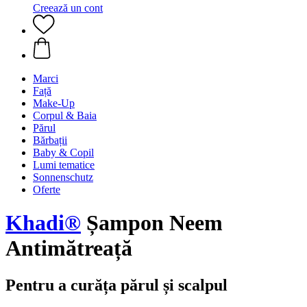
Creează un cont
Marci
Față
Make-Up
Corpul & Baia
Părul
Bărbații
Baby & Copil
Lumi tematice
Sonnenschutz
Oferte
Khadi®
Șampon Neem
Antimătreață
Pentru a curăța părul și scalpul