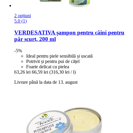
2 opțiuni
5.0 (1)
VERDESATIVA
șampon pentru câini pentru
păr scurt, 200 ml
-5%
Ideal pentru piele sensibilă și uscată
Potrivit și pentru pui de cățel
Foarte delicat cu pielea
63,26 lei
66,59 lei
(316,30 lei / l)
Livrare până la data de 13. august