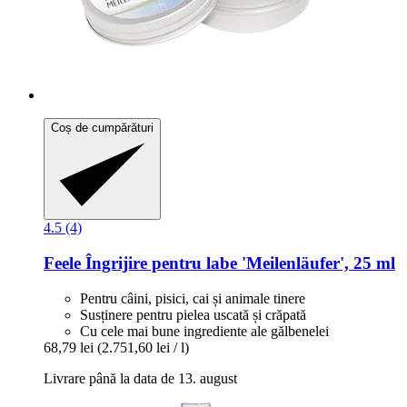
Coș de cumpărături
4.5 (4)
Feele
Îngrijire pentru labe 'Meilenläufer', 25 ml
Pentru câini, pisici, cai și animale tinere
Susținere pentru pielea uscată și crăpată
Cu cele mai bune ingrediente ale gălbenelei
68,79 lei
(2.751,60 lei / l)
Livrare până la data de 13. august