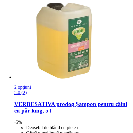
2 opțiuni
5.0 (2)
VERDESATIVA
prodog Șampon pentru câini
cu păr lung, 5 l
-5%
Deosebit de blând cu pielea
Oferă o mai bună pieptănare