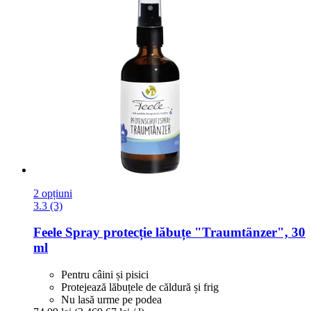
2 opțiuni
3.3 (3)
Feele
Spray protecție lăbuțe "Traumtänzer", 30
ml
Pentru câini și pisici
Protejează lăbuțele de căldură și frig
Nu lasă urme pe podea