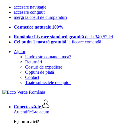
accesare navigație
accesare conținut
mergi la coșul de cumpărături
Cosmetice naturale 100%
România: Livrare standard gratuită
de la 340,52 lei
Cel puțin 1 mostră gratuită
la fiecare comandă
Ajutor
Unde este comanda mea?
Returnări
Costuri de expediere
Opțiuni de plată
Contact
Toate subiectele de ajutor
Conectează-te
Autentifică-te acum
Ești
nou aici?