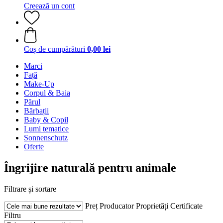
Creează un cont
Coș de cumpărături
0,00 lei
Marci
Față
Make-Up
Corpul & Baia
Părul
Bărbații
Baby & Copil
Lumi tematice
Sonnenschutz
Oferte
Îngrijire naturală pentru animale
Filtrare și sortare
Preț
Producator
Proprietăți
Certificate
Filtru