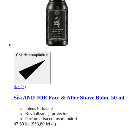
Coș de cumpărături
4.7 (7)
Sisi AND JOE
Face & After Shave Balm, 50 ml
Intens hidratant
Revitalizant și protector
Parfum erbaceu, ușor amărui
47,69 lei
(953,80 lei / l)