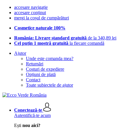
accesare navigație
accesare conținut
mergi la coșul de cumpărături
Cosmetice naturale 100%
România: Livrare standard gratuită
de la 340,89 lei
Cel puțin 1 mostră gratuită
la fiecare comandă
Ajutor
Unde este comanda mea?
Returnări
Costuri de expediere
Opțiuni de plată
Contact
Toate subiectele de ajutor
Conectează-te
Autentifică-te acum
Ești
nou aici?