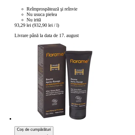
Reîmprospătează şi reînvie
Nu usuca pielea
Nu irită
93,29 lei
(932,90 lei / l)
Livrare până la data de 17. august
Coș de cumpărături