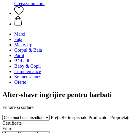
Creează un cont
Marci
Față
Make-Up
Corpul & Baia
Părul
Bărbații
Baby & Copil
Lumi tematice
Sonnenschutz
Oferte
After-shave ingrijire pentru barbati
Filtrare și sortare
Preț
Oferte speciale
Producator
Proprietăți
Certificate
Filtru