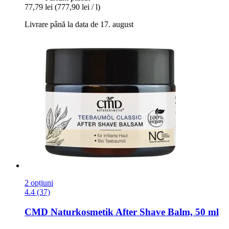
77,79 lei
(777,90 lei / l)
Livrare până la data de 17. august
2 opțiuni
4.4 (37)
CMD Naturkosmetik
After Shave Balm, 50 ml