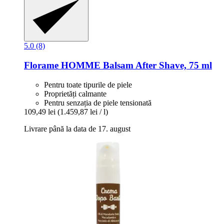
5.0 (8)
Florame
HOMME Balsam After Shave, 75 ml
Pentru toate tipurile de piele
Proprietăți calmante
Pentru senzația de piele tensionată
109,49 lei
(1.459,87 lei / l)
Livrare până la data de 17. august