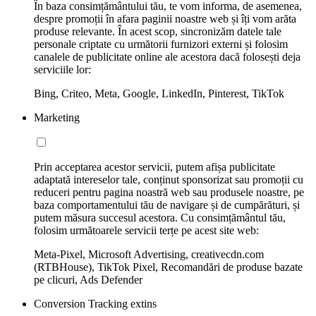
În baza consimțământului tău, te vom informa, de asemenea,
despre promoții în afara paginii noastre web și îți vom arăta
produse relevante. În acest scop, sincronizăm datele tale
personale criptate cu următorii furnizori externi și folosim
canalele de publicitate online ale acestora dacă folosești deja
serviciile lor:
Bing, Criteo, Meta, Google, LinkedIn, Pinterest, TikTok
Marketing
Prin acceptarea acestor servicii, putem afișa publicitate
adaptată intereselor tale, conținut sponsorizat sau promoții cu
reduceri pentru pagina noastră web sau produsele noastre, pe
baza comportamentului tău de navigare și de cumpărături, și
putem măsura succesul acestora. Cu consimțământul tău,
folosim următoarele servicii terțe pe acest site web:
Meta-Pixel, Microsoft Advertising, creativecdn.com
(RTBHouse), TikTok Pixel, Recomandări de produse bazate
pe clicuri, Ads Defender
Conversion Tracking extins