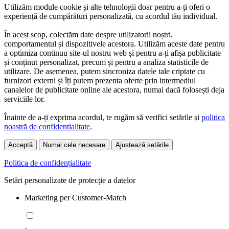
Utilizăm module cookie și alte tehnologii doar pentru a-ți oferi o
experiență de cumpărături personalizată, cu acordul tău individual.
În acest scop, colectăm date despre utilizatorii noștri,
comportamentul și dispozitivele acestora. Utilizăm aceste date pentru
a optimiza continuu site-ul nostru web și pentru a-ți afișa publicitate
și conținut personalizat, precum și pentru a analiza statisticile de
utilizare. De asemenea, putem sincroniza datele tale criptate cu
furnizori externi și îți putem prezenta oferte prin intermediul
canalelor de publicitate online ale acestora, numai dacă folosești deja
serviciile lor.
Înainte de a-ți exprima acordul, te rugăm să verifici setările și
politica
noastră de confidențialitate
.
Acceptă
Numai cele necesare
Ajustează setările
Politica de confidențialitate
Setări personalizate de protecție a datelor
Marketing per Customer-Match