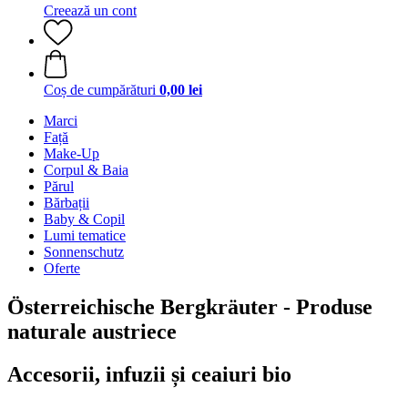
Creează un cont
Coș de cumpărături
0,00 lei
Marci
Față
Make-Up
Corpul & Baia
Părul
Bărbații
Baby & Copil
Lumi tematice
Sonnenschutz
Oferte
Österreichische Bergkräuter - Produse
naturale austriece
Accesorii, infuzii și ceaiuri bio