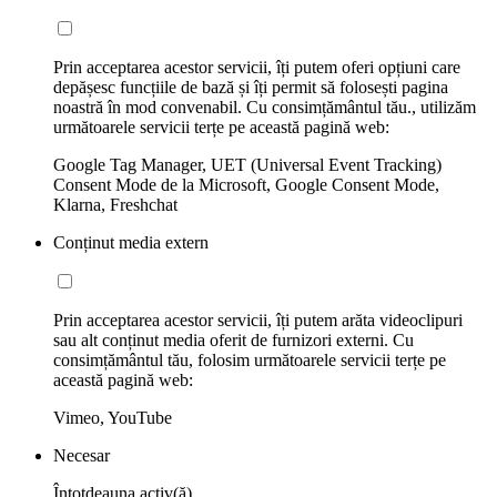
Prin acceptarea acestor servicii, îți putem oferi opțiuni care
depășesc funcțiile de bază și îți permit să folosești pagina
noastră în mod convenabil. Cu consimțământul tău., utilizăm
următoarele servicii terțe pe această pagină web:
Google Tag Manager, UET (Universal Event Tracking)
Consent Mode de la Microsoft, Google Consent Mode,
Klarna, Freshchat
Conținut media extern
Prin acceptarea acestor servicii, îți putem arăta videoclipuri
sau alt conținut media oferit de furnizori externi. Cu
consimțământul tău, folosim următoarele servicii terțe pe
această pagină web:
Vimeo, YouTube
Necesar
Întotdeauna activ(ă)