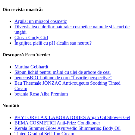
Din revista noastră:
Argila: un miracol cosmetic
Diversitatea culorilor naturale: cosmetice naturale și lacuri de
unghii
Glosar Curly Girl
Îngrijirea pielii cu pH alcalin sau neutru?
Descoperă Ecco Verde:
Martina Gebhardt
Săpun lichid pentru mâini cu ulei de arbore de ceai
benecosBIO Loțiune de corp "Însorite perspective"
Eau Thermale JONZAC Anti-rougeurs Soothing Tinted
Cream
botania Rosa Alba Premium
Noutăți:
PHYTORELAX LABORATORIES Argan Oil Shower Gel
BEMA COSMETICI Anti-Frizz Conditioner
Kerala Summer Glow Ayurvedic Shimmering Body Oil
Tinted Gradual Self Tan Cream