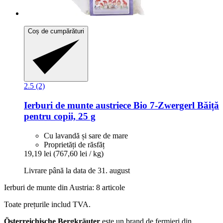
Coș de cumpărături
2.5 (2)
Ierburi de munte austriece
Bio 7-​Zwergerl Băiță
pentru copii, 25 g
Cu lavandă și sare de mare
Proprietăți de răsfăț
19,19 lei
(767,60 lei / kg)
Livrare până la data de 31. august
Ierburi de munte din Austria: 8 articole
Toate prețurile includ TVA.
Österreichische Bergkräuter
este un brand de fermieri din