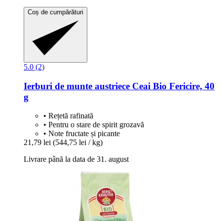
Coș de cumpărături
5.0 (2)
Ierburi de munte austriece
Ceai Bio Fericire, 40
g
• Rețetă rafinată
• Pentru o stare de spirit grozavă
• Note fructate și picante
21,79 lei
(544,75 lei / kg)
Livrare până la data de 31. august