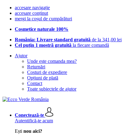
accesare navigație
accesare conținut
mergi la coșul de cumpărături
Cosmetice naturale 100%
România: Livrare standard gratuită
de la 341,00 lei
Cel puțin 1 mostră gratuită
la fiecare comandă
Ajutor
Unde este comanda mea?
Returnări
Costuri de expediere
Opțiuni de plată
Contact
Toate subiectele de ajutor
Conectează-te
Autentifică-te acum
Ești
nou aici?