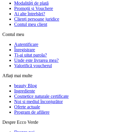
Modalități de plată
Promoții și Vouchere
Ai alte întrebări?
Clienți persoane juridice
Contul meu client
Contul meu
Autentificare
Înregistrare
Ți-ai uitat parola?
Unde este livrarea mea?
Valorifică voucherul
Aflați mai multe
beauty Blog
Ingrediente
Cosmetice naturale certificate
Noi si mediul înconjurător
Oferte actuale
Program de afiliere
Despre Ecco Verde