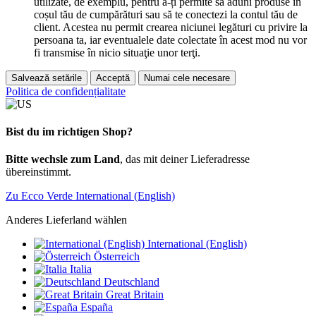
utilizate, de exemplu, pentru a-ți permite să aduni produse în
coșul tău de cumpărături sau să te conectezi la contul tău de
client. Acestea nu permit crearea niciunei legături cu privire la
persoana ta, iar eventualele date colectate în acest mod nu vor
fi transmise în nicio situaţie unor terţi.
Salvează setările
Acceptă
Numai cele necesare
Politica de confidențialitate
Bist du im richtigen Shop?
Bitte wechsle zum Land
, das mit deiner Lieferadresse
übereinstimmt.
Zu Ecco Verde International (English)
Anderes Lieferland wählen
International (English)
Österreich
Italia
Deutschland
Great Britain
España