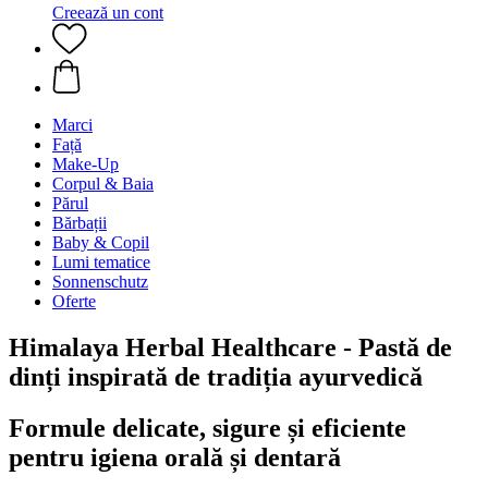
Creează un cont
Marci
Față
Make-Up
Corpul & Baia
Părul
Bărbații
Baby & Copil
Lumi tematice
Sonnenschutz
Oferte
Himalaya Herbal Healthcare - Pastă de
dinți inspirată de tradiția ayurvedică
Formule delicate, sigure și eficiente
pentru igiena orală și dentară