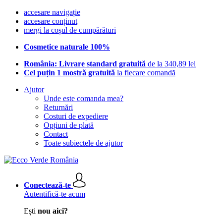
accesare navigație
accesare conținut
mergi la coșul de cumpărături
Cosmetice naturale 100%
România: Livrare standard gratuită
de la 340,89 lei
Cel puțin 1 mostră gratuită
la fiecare comandă
Ajutor
Unde este comanda mea?
Returnări
Costuri de expediere
Opțiuni de plată
Contact
Toate subiectele de ajutor
Conectează-te
Autentifică-te acum
Ești
nou aici?