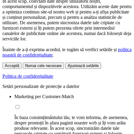
În acest scop, colectăm date despre utilizatorii noștri,
comportamentul și dispozitivele acestora. Utilizăm aceste date pentru
a optimiza continuu site-ul nostru web și pentru a-ți afișa publicitate
și conținut personalizat, precum și pentru a analiza statisticile de
utilizare. De asemenea, putem sincroniza datele tale criptate cu
furnizori externi și îți putem prezenta oferte prin intermediul
canalelor de publicitate online ale acestora, numai dacă folosești deja
serviciile lor.
Înainte de a-ți exprima acordul, te rugăm să verifici setările și
politica
noastră de confidențialitate
.
Acceptă
Numai cele necesare
Ajustează setările
Politica de confidențialitate
Setări personalizate de protecție a datelor
Marketing per Customer-Match
În baza consimțământului tău, te vom informa, de asemenea,
despre promoții în afara paginii noastre web și îți vom arăta
produse relevante. În acest scop, sincronizăm datele tale
personale criptate cu următorii furnizori externi și folosim