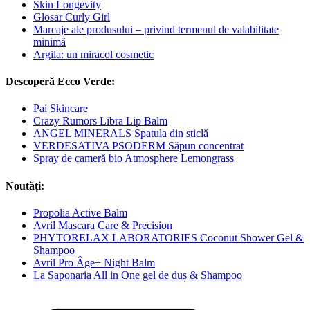
Skin Longevity
Glosar Curly Girl
Marcaje ale produsului – privind termenul de valabilitate
minimă
Argila: un miracol cosmetic
Descoperă Ecco Verde:
Pai Skincare
Crazy Rumors Libra Lip Balm
ANGEL MINERALS Spatula din sticlă
VERDESATIVA PSODERM Săpun concentrat
Spray de cameră bio Atmosphere Lemongrass
Noutăți:
Propolia Active Balm
Avril Mascara Care & Precision
PHYTORELAX LABORATORIES Coconut Shower Gel &
Shampoo
Avril Pro Âge+ Night Balm
La Saponaria All in One gel de duș & Shampoo