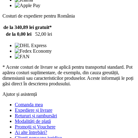
Costuri de expediere pentru România
de la 340,89 lei
gratuit*
de la 0,00 lei
52,00 lei
* Aceste costuri de livrare se aplică pentru transportul standard. Pot
apărea costuri suplimentare, de exemplu, din cauza greutății,
dimensiunii sau caracteristicilor produselor. Aceste informații le poți
găsi direct în descrierea produsului.
Ajutor și asistență
Comanda mea
Expediere și livrare
Retururi și rambursări
Modalități de plată
Promoții și Vouchere
Ai alte întrebări?
Clienți persoane juridice