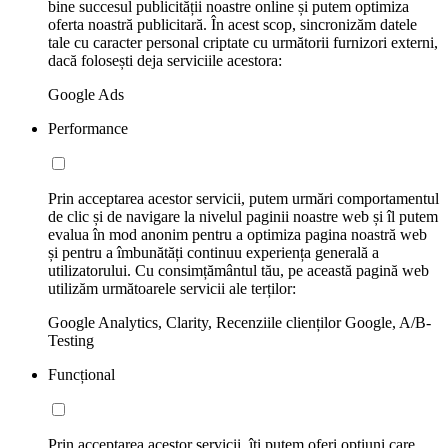
bine succesul publicității noastre online și putem optimiza
oferta noastră publicitară. În acest scop, sincronizăm datele
tale cu caracter personal criptate cu următorii furnizori externi,
dacă folosești deja serviciile acestora:
Google Ads
Performance
Prin acceptarea acestor servicii, putem urmări comportamentul
de clic și de navigare la nivelul paginii noastre web și îl putem
evalua în mod anonim pentru a optimiza pagina noastră web
și pentru a îmbunătăți continuu experiența generală a
utilizatorului. Cu consimțământul tău, pe această pagină web
utilizăm următoarele servicii ale terților:
Google Analytics, Clarity, Recenziile clienților Google, A/B-
Testing
Funcțional
Prin acceptarea acestor servicii, îți putem oferi opțiuni care