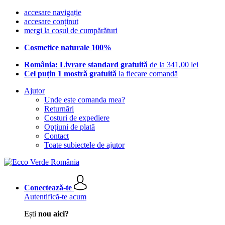
accesare navigație
accesare conținut
mergi la coșul de cumpărături
Cosmetice naturale 100%
România: Livrare standard gratuită
de la 341,00 lei
Cel puțin 1 mostră gratuită
la fiecare comandă
Ajutor
Unde este comanda mea?
Returnări
Costuri de expediere
Opțiuni de plată
Contact
Toate subiectele de ajutor
Conectează-te
Autentifică-te acum
Ești
nou aici?