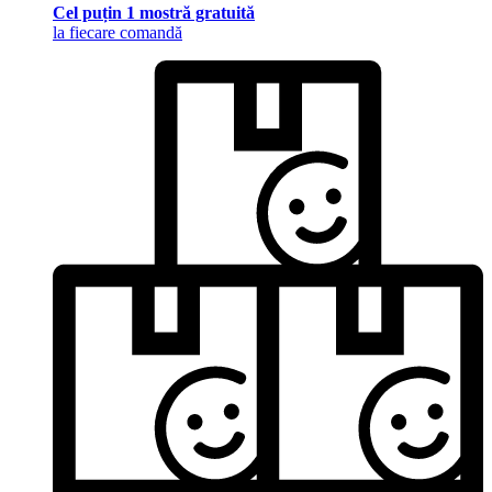
Cel puțin 1 mostră gratuită
la fiecare comandă