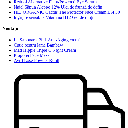
Retinol Alternative Plant-Powered Eye Serum
Najel Săpun Aleppo 12% Ulei de frunză de dafin
HEJ ORGANIC Cactus The Protector Face Cream LSF30
Îngrijire sensibilă Vitamina B12 Gel de dinți
Noutăți:
La Saponaria 2in1 Anti-Aging cremă
Cutie pentru lame Bambaw
Mad Hippie Triple C Night Cream
Propolia Face Mask
Avril Lose Powder Refill