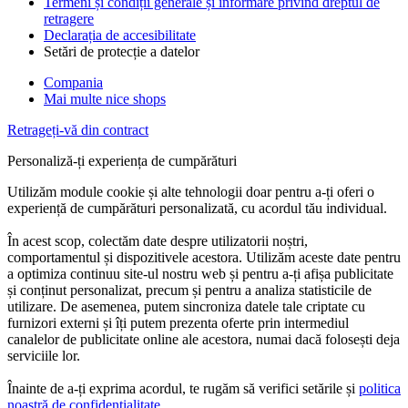
Termeni și condiții generale și informare privind dreptul de
retragere
Declarația de accesibilitate
Setări de protecție a datelor
Compania
Mai multe nice shops
Retrageți-vă din contract
Personaliză-ți experiența de cumpărături
Utilizăm module cookie și alte tehnologii doar pentru a-ți oferi o
experiență de cumpărături personalizată, cu acordul tău individual.
În acest scop, colectăm date despre utilizatorii noștri,
comportamentul și dispozitivele acestora. Utilizăm aceste date pentru
a optimiza continuu site-ul nostru web și pentru a-ți afișa publicitate
și conținut personalizat, precum și pentru a analiza statisticile de
utilizare. De asemenea, putem sincroniza datele tale criptate cu
furnizori externi și îți putem prezenta oferte prin intermediul
canalelor de publicitate online ale acestora, numai dacă folosești deja
serviciile lor.
Înainte de a-ți exprima acordul, te rugăm să verifici setările și
politica
noastră de confidențialitate
.