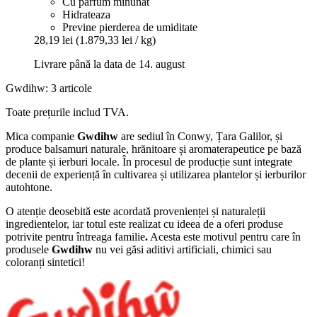
Cu parfum minunat
Hidrateaza
Previne pierderea de umiditate
28,19 lei
(1.879,33 lei / kg)
Livrare până la data de 14. august
Gwdihw: 3 articole
Toate prețurile includ TVA.
Mica companie
Gwdihw
are sediul în Conwy, Țara Galilor, și
produce balsamuri naturale, hrănitoare și aromaterapeutice pe bază
de plante și ierburi locale. În procesul de producție sunt integrate
decenii de experiență în cultivarea și utilizarea plantelor și ierburilor
autohtone.
O atenție deosebită este acordată provenienței și naturaleții
ingredientelor, iar totul este realizat cu ideea de a oferi produse
potrivite pentru întreaga familie
.
Acesta este motivul pentru care în
produsele
Gwdihw
nu vei găsi aditivi artificiali, chimici sau
coloranți sintetici!