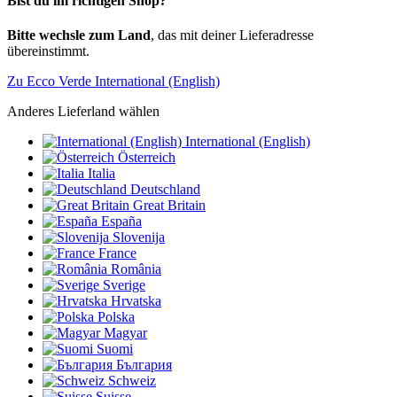
Bist du im richtigen Shop?
Bitte wechsle zum Land
, das mit deiner Lieferadresse
übereinstimmt.
Zu Ecco Verde International (English)
Anderes Lieferland wählen
International (English)
Österreich
Italia
Deutschland
Great Britain
España
Slovenija
France
România
Sverige
Hrvatska
Polska
Magyar
Suomi
България
Schweiz
Suisse