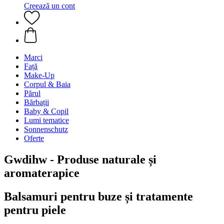
Creează un cont
Marci
Față
Make-Up
Corpul & Baia
Părul
Bărbații
Baby & Copil
Lumi tematice
Sonnenschutz
Oferte
Gwdihw - Produse naturale și
aromaterapice
Balsamuri pentru buze și tratamente
pentru piele