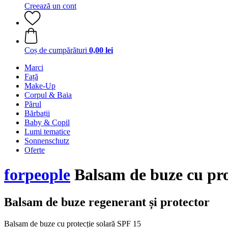
Creează un cont
Coș de cumpărături
0,00 lei
Marci
Față
Make-Up
Corpul & Baia
Părul
Bărbații
Baby & Copil
Lumi tematice
Sonnenschutz
Oferte
forpeople
Balsam de buze cu prot
Balsam de buze regenerant și protector
Balsam de buze cu protecție solară SPF 15