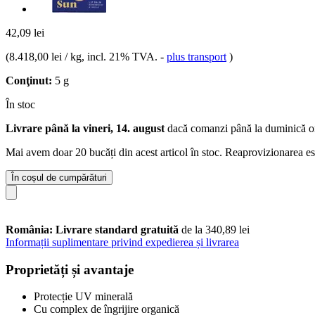
42,09 lei
(
8.418,00 lei / kg
, incl. 21% TVA.
-
plus transport
)
Conţinut:
5 g
În stoc
Livrare până la vineri, 14. august
dacă comanzi până la
duminică o
Mai avem doar 20 bucăți din acest articol în stoc. Reaprovizionarea es
În coșul de cumpărături
România: Livrare standard gratuită
de la 340,89 lei
Informații suplimentare privind expedierea și livrarea
Proprietăți și avantaje
Protecție UV minerală
Cu complex de îngrijire organică