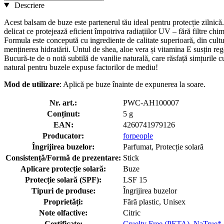
Descriere
Acest balsam de buze este partenerul tău ideal pentru protecție zilnică.
delicat ce protejează eficient împotriva radiațiilor UV – fără filtre chim
Formula este concepută cu ingrediente de calitate superioară, din cultur
menținerea hidratării. Untul de shea, aloe vera și vitamina E susțin rege
Bucură-te de o notă subtilă de vanilie naturală, care răsfață simțurile cu 
natural pentru buzele expuse factorilor de mediu!
Mod de utilizare
: Aplică pe buze înainte de expunerea la soare.
Nr. art.:
PWC-AH100007
Conținut:
5 g
EAN:
4260741979126
Producator:
forpeople
Îngrijirea buzelor:
Parfumat, Protecție solară
Consistență/Formă de prezentare:
Stick
Aplicare protecție solară:
Buze
Protecție solară (SPF):
LSF 15
Tipuri de produse:
Îngrijirea buzelor
Proprietăți:
Fără plastic, Unisex
Note olfactive:
Citric
Certificate:
Cruelty Free (PETA)
,
NaTrue*