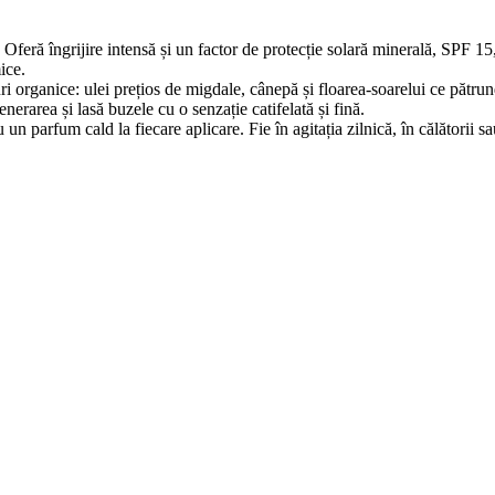
 Oferă îngrijire intensă și un factor de protecție solară minerală, SPF 15
ice.
i organice: ulei prețios de migdale, cânepă și floarea-soarelui ce pătrun
nerarea și lasă buzele cu o senzație catifelată și fină.
un parfum cald la fiecare aplicare. Fie în agitația zilnică, în călătorii sau