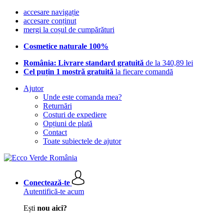
accesare navigație
accesare conținut
mergi la coșul de cumpărături
Cosmetice naturale 100%
România: Livrare standard gratuită
de la 340,89 lei
Cel puțin 1 mostră gratuită
la fiecare comandă
Ajutor
Unde este comanda mea?
Returnări
Costuri de expediere
Opțiuni de plată
Contact
Toate subiectele de ajutor
Conectează-te
Autentifică-te acum
Ești
nou aici?