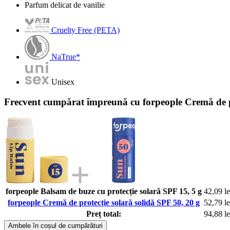
Parfum delicat de vanilie
Cruelty Free (PETA)
NaTrue*
Unisex
Frecvent cumpărat împreună cu forpeople Cremă de pr
forpeople Balsam de buze cu protecție solară SPF 15, 5 g
42,09 le
forpeople Cremă de protecție solară solidă SPF 50, 20 g
52,79 le
Preț total:
94,88 le
Ambele în coșul de cumpărături