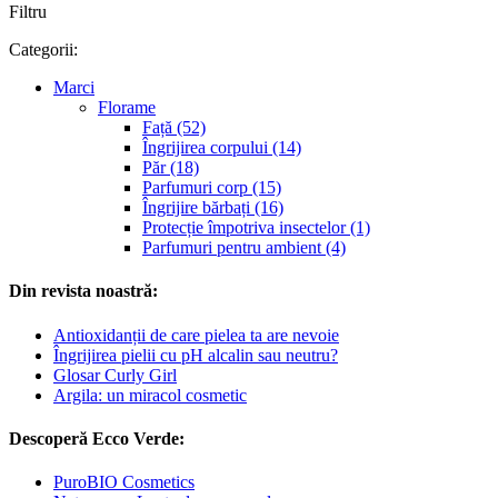
Filtru
Categorii:
Marci
Florame
Față (52)
Îngrijirea corpului (14)
Păr (18)
Parfumuri corp (15)
Îngrijire bărbați (16)
Protecție împotriva insectelor (1)
Parfumuri pentru ambient (4)
Din revista noastră:
Antioxidanții de care pielea ta are nevoie
Îngrijirea pielii cu pH alcalin sau neutru?
Glosar Curly Girl
Argila: un miracol cosmetic
Descoperă Ecco Verde:
PuroBIO Cosmetics