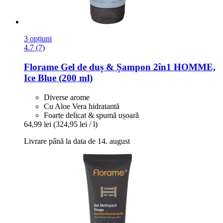
3 opțiuni
4.7 (7)
Florame
Gel de duș & Șampon 2în1 HOMME,
Ice Blue (200 ml)
Diverse arome
Cu Aloe Vera hidratantă
Foarte delicat & spumă ușoară
64,99 lei
(324,95 lei / l)
Livrare până la data de 14. august