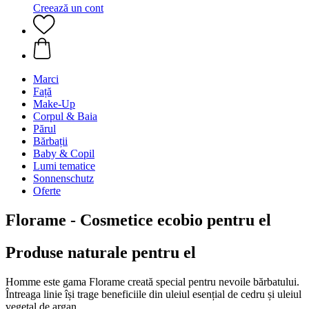
Creează un cont
Marci
Față
Make-Up
Corpul & Baia
Părul
Bărbații
Baby & Copil
Lumi tematice
Sonnenschutz
Oferte
Florame - Cosmetice ecobio pentru el
Produse naturale pentru el
Homme este gama Florame creată special pentru nevoile bărbatului.
Întreaga linie își trage beneficiile din uleiul esențial de cedru și uleiul
vegetal de argan.