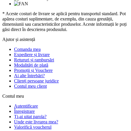
* Aceste costuri de livrare se aplică pentru transportul standard. Pot
apărea costuri suplimentare, de exemplu, din cauza greutății,
dimensiunii sau caracteristicilor produselor. Aceste informații le poți
găsi direct în descrierea produsului.
Ajutor și asistență
Comanda mea
Expediere și livrare
Retururi și rambursări
Modalități de plată
Promoții și Vouchere
Ai alte întrebări?
Clienți persoane juridice
Contul meu client
Contul meu
Autentificare
Înregistrare
Ți-ai uitat parola?
Unde este livrarea mea?
Valorifică voucherul