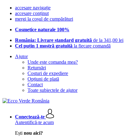
accesare navigație
accesare conținut
mergi la coșul de cumpărături
Cosmetice naturale 100%
România: Livrare standard gratuită
de la 341,00 lei
Cel puțin 1 mostră gratuită
la fiecare comandă
Ajutor
Unde este comanda mea?
Returnări
Costuri de expediere
Opțiuni de plată
Contact
Toate subiectele de ajutor
Conectează-te
Autentifică-te acum
Ești
nou aici?