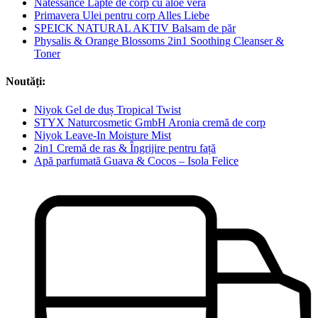
Natessance Lapte de corp cu aloe vera
Primavera Ulei pentru corp Alles Liebe
SPEICK NATURAL AKTIV Balsam de păr
Physalis & Orange Blossoms 2in1 Soothing Cleanser &
Toner
Noutăți:
Niyok Gel de duș Tropical Twist
STYX Naturcosmetic GmbH Aronia cremă de corp
Niyok Leave-In Moisture Mist
2in1 Cremă de ras & Îngrijire pentru față
Apă parfumată Guava & Cocos – Isola Felice