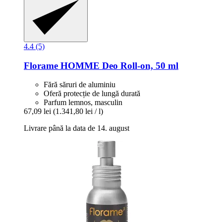
4.4 (5)
Florame
HOMME Deo Roll-​on, 50 ml
Fără săruri de aluminiu
Oferă protecție de lungă durată
Parfum lemnos, masculin
67,09 lei
(1.341,80 lei / l)
Livrare până la data de 14. august