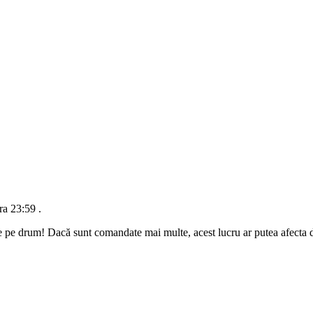
ra 23:59
.
e pe drum! Dacă sunt comandate mai multe, acest lucru ar putea afecta da