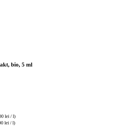
kt, bio, 5 ml
0 lei / l)
 lei / l)