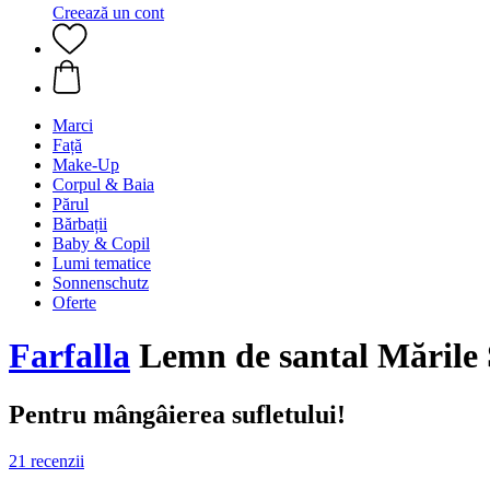
Creează un cont
Marci
Față
Make-Up
Corpul & Baia
Părul
Bărbații
Baby & Copil
Lumi tematice
Sonnenschutz
Oferte
Farfalla
Lemn de santal Mările 
Pentru mângâierea sufletului!
21 recenzii