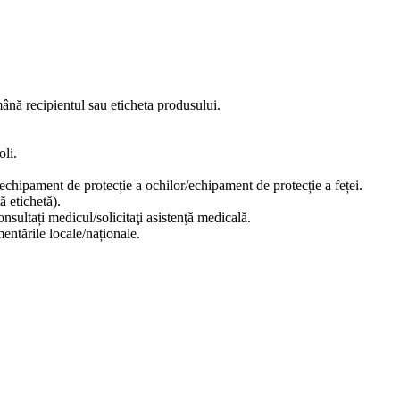
ână recipientul sau eticheta produsului.
oli.
echipament de protecție a ochilor/echipament de protecție a feței.
ă etichetă).
nsultați medicul/solicitaţi asistenţă medicală.
entările locale/naționale.