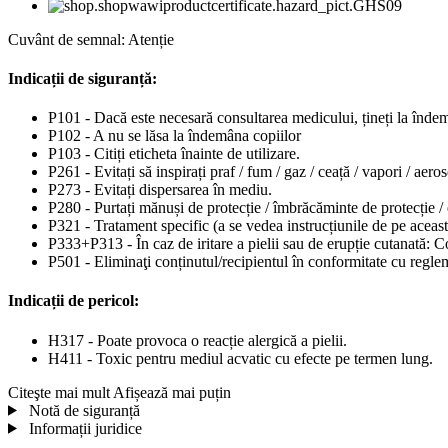
Cuvânt de semnal: Atenție
Indicații de siguranță:
P101 - Dacă este necesară consultarea medicului, țineți la îndem
P102 - A nu se lăsa la îndemâna copiilor
P103 - Citiți eticheta înainte de utilizare.
P261 - Evitați să inspirați praf / fum / gaz / ceață / vapori / aeros
P273 - Evitați dispersarea în mediu.
P280 - Purtați mănuși de protecție / îmbrăcăminte de protecție / 
P321 - Tratament specific (a se vedea instrucțiunile de pe aceast
P333+P313 - În caz de iritare a pielii sau de erupție cutanată: Co
P501 - Eliminaţi conținutul/recipientul în conformitate cu reglem
Indicații de pericol:
H317 - Poate provoca o reacție alergică a pielii.
H411 - Toxic pentru mediul acvatic cu efecte pe termen lung.
Citeşte mai mult
Afișează mai puțin
Notă de siguranță
Informații juridice