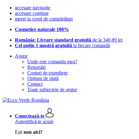
accesare navigație
accesare conținut
mergi la coșul de cumpărături
Cosmetice naturale 100%
România: Livrare standard gratuită
de la 340,89 lei
Cel puțin 1 mostră gratuită
la fiecare comandă
Ajutor
Unde este comanda mea?
Returnări
Costuri de expediere
Opțiuni de plată
Contact
Toate subiectele de ajutor
Conectează-te
Autentifică-te acum
Ești
nou aici?