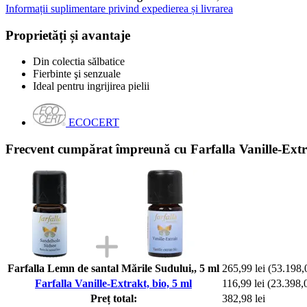
Informații suplimentare privind expedierea și livrarea
Proprietăți și avantaje
Din colectia sălbatice
Fierbinte şi senzuale
Ideal pentru ingrijirea pielii
ECOCERT
Frecvent cumpărat împreună cu Farfalla Vanille-Extra
Farfalla Lemn de santal Mările Sudului,, 5 ml
265,99 lei
(53.198,0
Farfalla Vanille-Extrakt, bio, 5 ml
116,99 lei
(23.398,00
Preț total:
382,98 lei