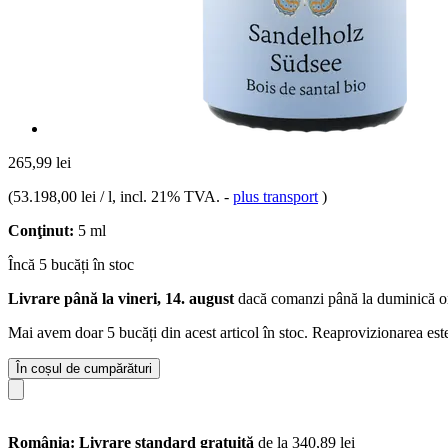
265,99 lei
(
53.198,00 lei / l
, incl. 21% TVA.
-
plus transport
)
Conţinut:
5 ml
Încă 5 bucăți în stoc
Livrare până la vineri, 14. august
dacă comanzi până la
duminică o
Mai avem doar 5 bucăți din acest articol în stoc. Reaprovizionarea est
În coșul de cumpărături
România: Livrare standard gratuită
de la 340,89 lei