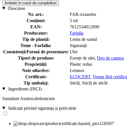
Ambele în coșul de cumpărături
Descriere
Nr. art.:
FAR-xxsandss
Conținut:
5 ml
EAN:
7612534012690
Producator:
Farfalla
Tip de plantă:
Lemn de santal
Teme - Farfalla:
Siguranță
Consistență/Formă de prezentare:
Ulei
Tipuri de produse:
Esențe de ulei,
Deo de camera
Proprietăți:
Plastic redus
Note olfactive:
Lemnos
Certificate:
ECOCERT
,
Vegan fără certific
Tip ambalaj:
Sticlă, Sticlă de sticlă
Ingrediente (INCI)
Santalum Austrocaledonicum
Indicații privind siguranța și pericolele