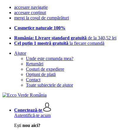
accesare navigație
accesare conținut
mergi la coșul de cumpărături
Cosmetice naturale 100%
România: Livrare standard gratuită
de la 340,52 lei
Cel puțin 1 mostră gratuită
la fiecare comandă
Ajutor
Unde este comanda mea?
Returnări
Costuri de expediere
Opțiuni de plată
Contact
Toate subiectele de ajutor
Conectează-te
Autentifică-te acum
Ești
nou aici?