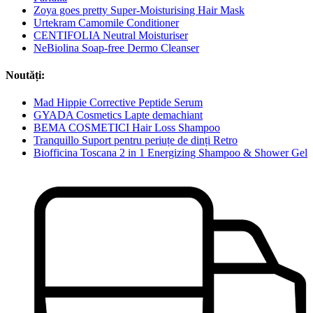
Zoya goes pretty Super-Moisturising Hair Mask
Urtekram Camomile Conditioner
CENTIFOLIA Neutral Moisturiser
NeBiolina Soap-free Dermo Cleanser
Noutăți:
Mad Hippie Corrective Peptide Serum
GYADA Cosmetics Lapte demachiant
BEMA COSMETICI Hair Loss Shampoo
Tranquillo Suport pentru periuțe de dinți Retro
Biofficina Toscana 2 in 1 Energizing Shampoo & Shower Gel