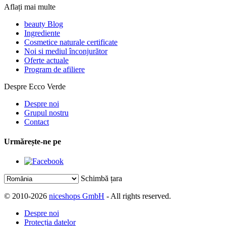
Aflați mai multe
beauty Blog
Ingrediente
Cosmetice naturale certificate
Noi si mediul înconjurător
Oferte actuale
Program de afiliere
Despre Ecco Verde
Despre noi
Grupul nostru
Contact
Urmărește-ne pe
Schimbă țara
© 2010-2026
niceshops GmbH
- All rights reserved.
Despre noi
Protecția datelor