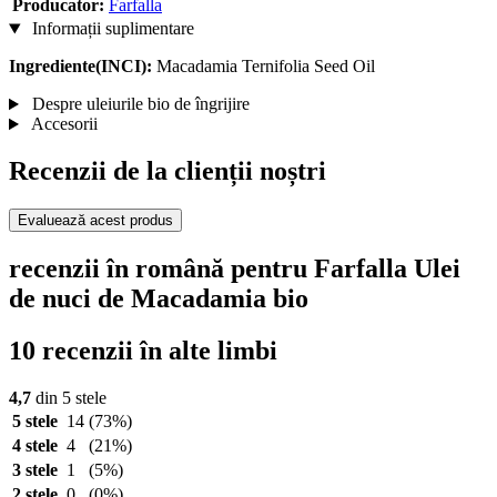
Producator:
Farfalla
Informații suplimentare
Ingrediente(INCI):
Macadamia Ternifolia Seed Oil
Despre uleiurile bio de îngrijire
Accesorii
Recenzii de la clienții noștri
Evaluează acest produs
recenzii în română pentru Farfalla Ulei
de nuci de Macadamia bio
10 recenzii în alte limbi
4,7
din 5 stele
5 stele
14
(73%)
4 stele
4
(21%)
3 stele
1
(5%)
2 stele
0
(0%)