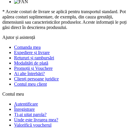
* Aceste costuri de livrare se aplică pentru transportul standard. Pot
apărea costuri suplimentare, de exemplu, din cauza greutății,
dimensiunii sau caracteristicilor produselor. Aceste informații le poți
găsi direct în descrierea produsului.
Ajutor și asistență
Comanda mea
Expediere și livrare
Retururi și rambursări
Modalități de plată
Promoții și Vouchere
Ai alte întrebări?
Clienți persoane juridice
Contul meu client
Contul meu
Autentificare
Înregistrare
Ți-ai uitat parola?
Unde este livrarea mea?
Valorifică voucherul