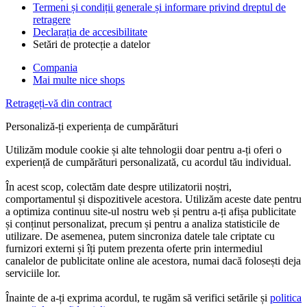
Termeni și condiții generale și informare privind dreptul de
retragere
Declarația de accesibilitate
Setări de protecție a datelor
Compania
Mai multe nice shops
Retrageți-vă din contract
Personaliză-ți experiența de cumpărături
Utilizăm module cookie și alte tehnologii doar pentru a-ți oferi o
experiență de cumpărături personalizată, cu acordul tău individual.
În acest scop, colectăm date despre utilizatorii noștri,
comportamentul și dispozitivele acestora. Utilizăm aceste date pentru
a optimiza continuu site-ul nostru web și pentru a-ți afișa publicitate
și conținut personalizat, precum și pentru a analiza statisticile de
utilizare. De asemenea, putem sincroniza datele tale criptate cu
furnizori externi și îți putem prezenta oferte prin intermediul
canalelor de publicitate online ale acestora, numai dacă folosești deja
serviciile lor.
Înainte de a-ți exprima acordul, te rugăm să verifici setările și
politica