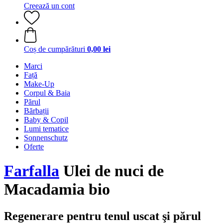
Creează un cont
Coș de cumpărături
0,00 lei
Marci
Față
Make-Up
Corpul & Baia
Părul
Bărbații
Baby & Copil
Lumi tematice
Sonnenschutz
Oferte
Farfalla
Ulei de nuci de
Macadamia bio
Regenerare pentru tenul uscat şi părul