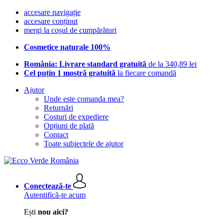
accesare navigație
accesare conținut
mergi la coșul de cumpărături
Cosmetice naturale 100%
România: Livrare standard gratuită
de la 340,89 lei
Cel puțin 1 mostră gratuită
la fiecare comandă
Ajutor
Unde este comanda mea?
Returnări
Costuri de expediere
Opțiuni de plată
Contact
Toate subiectele de ajutor
Conectează-te
Autentifică-te acum
Ești
nou aici?