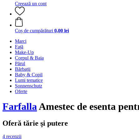
Creează un cont
Coș de cumpărături
0,00 lei
Marci
Față
Make-Up
Corpul & Baia
Părul
Bărbații
Baby & Copil
Lumi tematice
Sonnenschutz
Oferte
Farfalla
Amestec de esenta pent
Oferă tărie şi putere
4 recenzii