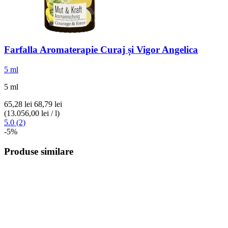
Farfalla
Aromaterapie Curaj și Vigor Angelica
5 ml
5 ml
65,28 lei
68,79 lei
(13.056,00 lei / l)
5.0 (2)
-5%
Produse similare