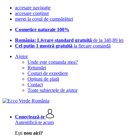
accesare navigație
accesare conținut
mergi la coșul de cumpărături
Cosmetice naturale 100%
România: Livrare standard gratuită
de la 340,89 lei
Cel puțin 1 mostră gratuită
la fiecare comandă
Ajutor
Unde este comanda mea?
Returnări
Costuri de expediere
Opțiuni de plată
Contact
Toate subiectele de ajutor
Conectează-te
Autentifică-te acum
Ești
nou aici?