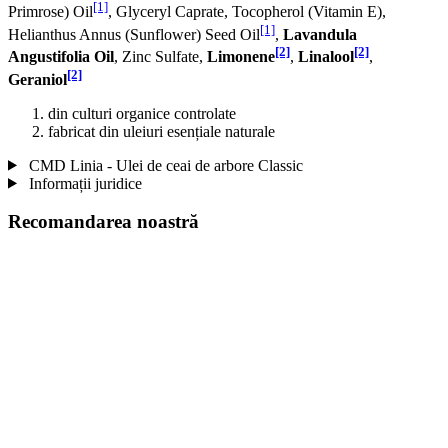
[1]
Primrose) Oil
, Glyceryl Caprate, Tocopherol (Vitamin E),
[1]
Helianthus Annus (Sunflower) Seed Oil
,
Lavandula
[2]
[2]
Angustifolia Oil
, Zinc Sulfate,
Limonene
,
Linalool
,
[2]
Geraniol
din culturi organice controlate
fabricat din uleiuri esențiale naturale
CMD Linia - Ulei de ceai de arbore Classic
Informații juridice
Recomandarea noastră