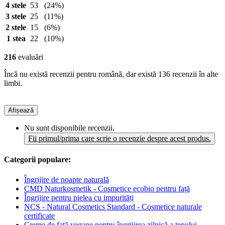
4 stele
53
(24%)
3 stele
25
(11%)
2 stele
15
(6%)
1 stea
22
(10%)
216
evaluări
Încă nu există recenzii pentru română, dar există 136 recenzii în alte
limbi.
Afișează
Nu sunt disponibile recenzii.
Fii primul/prima care scrie o recenzie despre acest produs.
Categorii populare:
Îngrijire de noapte naturală
CMD Naturkosmetik - Cosmetice ecobio pentru față
Îngrijire pentru pielea cu impurități
NCS - Natural Cosmetics Standard - Cosmetice naturale
certificate
Creme de față vegane pentru îngrijirea zilnică a tenului