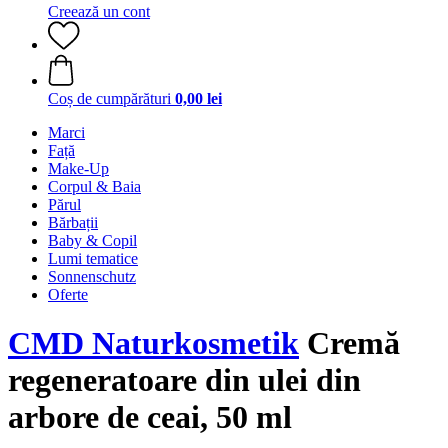
Creează un cont
Coș de cumpărături
0,00 lei
Marci
Față
Make-Up
Corpul & Baia
Părul
Bărbații
Baby & Copil
Lumi tematice
Sonnenschutz
Oferte
CMD Naturkosmetik
Cremă
regeneratoare din ulei din
arbore de ceai, 50 ml