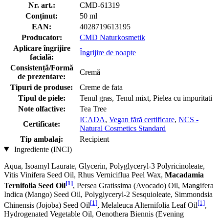
Nr. art.:
CMD-61319
Conținut:
50 ml
EAN:
4028719613195
Producator:
CMD Naturkosmetik
Aplicare îngrijire
Îngrijire de noapte
facială:
Consistență/Formă
Cremă
de prezentare:
Tipuri de produse:
Creme de fata
Tipul de piele:
Tenul gras, Tenul mixt, Pielea cu impuritati
Note olfactive:
Tea Tree
ICADA
,
Vegan fără certificare
,
NCS -
Certificate:
Natural Cosmetics Standard
Tip ambalaj:
Recipient
Ingrediente (INCI)
Aqua, Isoamyl Laurate, Glycerin, Polyglyceryl-3 Polyricinoleate,
Vitis Vinifera Seed Oil, Rhus Verniciflua Peel Wax,
Macadamia
[1]
Ternifolia Seed Oil
, Persea Gratissima (Avocado) Oil, Mangifera
Indica (Mango) Seed Oil, Polyglyceryl-2 Sesquioleate, Simmondsia
[1]
[1]
Chinensis (Jojoba) Seed Oil
, Melaleuca Alternifolia Leaf Oil
,
Hydrogenated Vegetable Oil, Oenothera Biennis (Evening