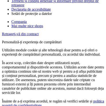
Termeni și condiții generale și informare privind dreptul de
retragere
Declarația de accesibilitate
Setări de protecție a datelor
Compania
Mai multe nice shops
Retrageți-vă din contract
Personaliză-ți experiența de cumpărături
Utilizăm module cookie și alte tehnologii doar pentru a-ți oferi o
experiență de cumpărături personalizată, cu acordul tău individual.
În acest scop, colectăm date despre utilizatorii noștri,
comportamentul și dispozitivele acestora. Utilizăm aceste date pentru
a optimiza continuu site-ul nostru web și pentru a-ți afișa publicitate
și conținut personalizat, precum și pentru a analiza statisticile de
utilizare. De asemenea, putem sincroniza datele tale criptate cu
furnizori externi și îți putem prezenta oferte prin intermediul
canalelor de publicitate online ale acestora, numai dacă folosești deja
serviciile lor.
Înainte de a-ți exprima acordul, te rugăm să verifici setările și
politica
noastră de confidențialitate
.