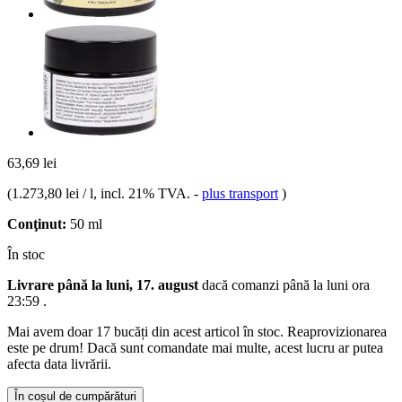
63,69 lei
(
1.273,80 lei / l
, incl. 21% TVA.
-
plus transport
)
Conţinut:
50 ml
În stoc
Livrare până la luni, 17. august
dacă comanzi până la
luni ora
23:59
.
Mai avem doar 17 bucăți din acest articol în stoc. Reaprovizionarea
este pe drum! Dacă sunt comandate mai multe, acest lucru ar putea
afecta data livrării.
În coșul de cumpărături