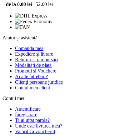
de la 0,00 lei
52,00 lei
Ajutor și asistență
Comanda mea
Expediere și livrare
Retururi și rambursări
Modalități de plată
Promoții și Vouchere
Ai alte întrebări?
Clienți persoane juridice
Contul meu client
Contul meu
Autentificare
Înregistrare
Ți-ai uitat parola?
Unde este livrarea mea?
Valorifică voucherul