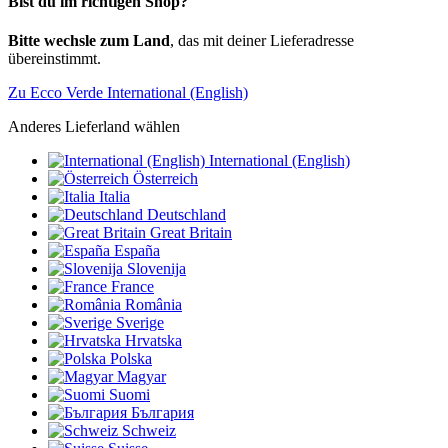
Bist du im richtigen Shop?
Bitte wechsle zum Land
, das mit deiner Lieferadresse
übereinstimmt.
Zu Ecco Verde International (English)
Anderes Lieferland wählen
International (English)
Österreich
Italia
Deutschland
Great Britain
España
Slovenija
France
România
Sverige
Hrvatska
Polska
Magyar
Suomi
България
Schweiz