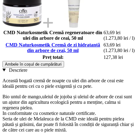
CMD Naturkosmetik Cremă regeneratoare din
63,69 lei
ulei din arbore de ceai, 50 ml
(1.273,80 lei / l)
CMD Naturkosmetik Cremă de zi hidratantă
63,69 lei
din arbore de ceai, 50 ml
(1.273,80 lei / l)
Preț total:
127,38 lei
Ambele în coșul de cumpărături
Descriere
Această bogată cremă de noapte cu ulei din arbore de ceai este
ideală pentru cei cu o piele exigentă și cu pete.
Bio untul de mango,uleiul de jojoba și uleiul de arbore de ceai sunt
un ajutor din agricultura ecologică pentru a menține, calma si
regenera pielea.
In conformitate cu cosmetice naturale certificate.
Seria de ulei de Melaleuca de la CMD este ideală pentru pielea
pătată și grăsimi, dar poate fi folosită în condiții de siguranță chiar și
de către cei care au o piele mixtă.