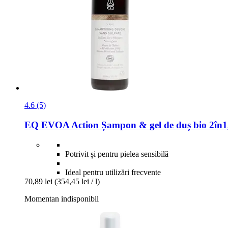
4.6 (5)
EQ EVOA
Action Șampon & gel de duș bio 2în1
Potrivit și pentru pielea sensibilă
Ideal pentru utilizări frecvente
70,89 lei
(354,45 lei / l)
Momentan indisponibil