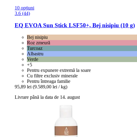
10 opțiuni
3.6 (44)
EQ EVOA
Sun Stick LSF50+, Bej nisipiu (10 g)
Bej nisipiu
Roz zmeură
Turcoaz
Albastru
Verde
+5
Pentru expunere extremă la soare
Cu filtre exclusiv minerale
Pentru întreaga familie
95,89 lei
(9.589,00 lei / kg)
Livrare până la data de 14. august