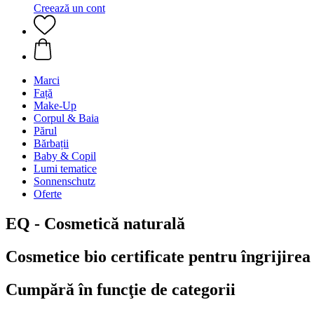
Creează un cont
Marci
Față
Make-Up
Corpul & Baia
Părul
Bărbații
Baby & Copil
Lumi tematice
Sonnenschutz
Oferte
EQ - Cosmetică naturală
Cosmetice bio certificate pentru îngrijirea
Cumpără în funcţie de categorii