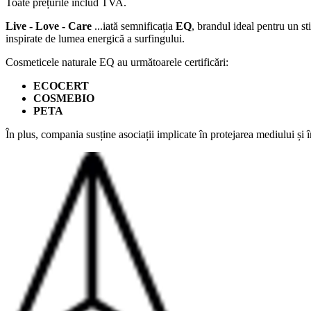
Toate prețurile includ TVA.
Live - Love - Care
...iată semnificația
EQ
, brandul ideal pentru un s
inspirate de lumea energică a surfingului.
Cosmeticele naturale EQ au următoarele certificări:
ECOCERT
COSMEBIO
PETA
În plus, compania susține asociații implicate în protejarea mediului și î