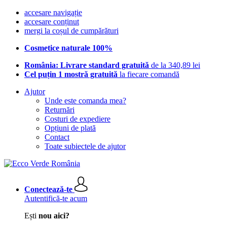
accesare navigație
accesare conținut
mergi la coșul de cumpărături
Cosmetice naturale 100%
România: Livrare standard gratuită
de la 340,89 lei
Cel puțin 1 mostră gratuită
la fiecare comandă
Ajutor
Unde este comanda mea?
Returnări
Costuri de expediere
Opțiuni de plată
Contact
Toate subiectele de ajutor
Conectează-te
Autentifică-te acum
Ești
nou aici?