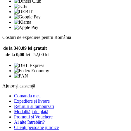
Costuri de expediere pentru România
de la 340,89 lei
gratuit
de la 0,00 lei
52,00 lei
Ajutor și asistență
Comanda mea
Expediere și livrare
Retururi și rambursări
Modalități de plată
Promoții și Vouchere
Ai alte întrebări?
Clienți persoane juridice