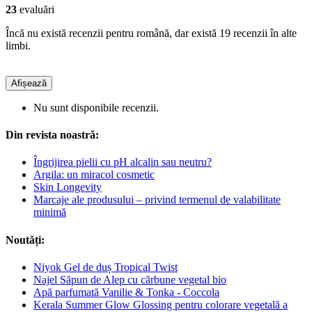
23
evaluări
Încă nu există recenzii pentru română, dar există 19 recenzii în alte
limbi.
Afișează
Nu sunt disponibile recenzii.
Din revista noastră:
Îngrijirea pielii cu pH alcalin sau neutru?
Argila: un miracol cosmetic
Skin Longevity
Marcaje ale produsului – privind termenul de valabilitate
minimă
Noutăți:
Niyok Gel de duș Tropical Twist
Najel Săpun de Alep cu cărbune vegetal bio
Apă parfumată Vanilie & Tonka - Coccola
Kerala Summer Glow Glossing pentru colorare vegetală a