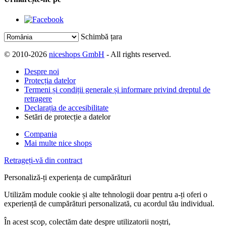
Schimbă țara
© 2010-2026
niceshops GmbH
- All rights reserved.
Despre noi
Protecția datelor
Termeni și condiții generale și informare privind dreptul de
retragere
Declarația de accesibilitate
Setări de protecție a datelor
Compania
Mai multe nice shops
Retrageți-vă din contract
Personaliză-ți experiența de cumpărături
Utilizăm module cookie și alte tehnologii doar pentru a-ți oferi o
experiență de cumpărături personalizată, cu acordul tău individual.
În acest scop, colectăm date despre utilizatorii noștri,