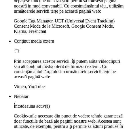
depășesc funcțiile de bază și îți permit să folosești pagina
noastră în mod convenabil. Cu consimțământul tău., utilizăm
următoarele servicii terțe pe această pagină web:
Google Tag Manager, UET (Universal Event Tracking)
Consent Mode de la Microsoft, Google Consent Mode,
Klarna, Freshchat
Conținut media extern
Prin acceptarea acestor servicii, îți putem arăta videoclipuri
sau alt conținut media oferit de furnizori externi. Cu
consimțământul tău, folosim următoarele servicii terțe pe
această pagină web:
Vimeo, YouTube
Necesar
Întotdeauna activ(ă)
Cookie-urile necesare din punct de vedere tehnic garantează
doar funcțiile de bază ale paginii noastre web. Acestea sunt
utilizate, de exemplu, pentru a-ți permite să aduni produse în