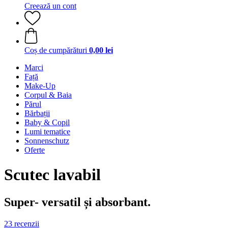
Creează un cont
Coș de cumpărături
0,00 lei
Marci
Față
Make-Up
Corpul & Baia
Părul
Bărbații
Baby & Copil
Lumi tematice
Sonnenschutz
Oferte
Scutec lavabil
Super- versatil și absorbant.
23 recenzii