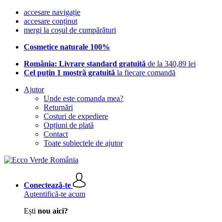
accesare navigație
accesare conținut
mergi la coșul de cumpărături
Cosmetice naturale 100%
România: Livrare standard gratuită
de la 340,89 lei
Cel puțin 1 mostră gratuită
la fiecare comandă
Ajutor
Unde este comanda mea?
Returnări
Costuri de expediere
Opțiuni de plată
Contact
Toate subiectele de ajutor
Conectează-te
Autentifică-te acum
Ești
nou aici?