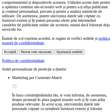
comportamentul și dispozitivele acestora. Utilizăm aceste date pentru
a optimiza continuu site-ul nostru web și pentru a-ți afișa publicitate
și conținut personalizat, precum și pentru a analiza statisticile de
utilizare. De asemenea, putem sincroniza datele tale criptate cu
furnizori externi și îți putem prezenta oferte prin intermediul
canalelor de publicitate online ale acestora, numai dacă folosești deja
serviciile lor.
Înainte de a-ți exprima acordul, te rugăm să verifici setările și
politica
noastră de confidențialitate
.
Acceptă
Numai cele necesare
Ajustează setările
Politica de confidențialitate
Setări personalizate de protecție a datelor
Marketing per Customer-Match
În baza consimțământului tău, te vom informa, de asemenea,
despre promoții în afara paginii noastre web și îți vom arăta
produse relevante. În acest scop, sincronizăm datele tale
personale criptate cu următorii furnizori externi și folosim