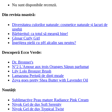
Nu sunt disponibile recenzii.
Din revista noastră:
Diversitatea culorilor naturale: cosmetice naturale și lacuri de
unghii
Bărbieritul: ca totul să meargă bine!
Glosar Curly Girl
Îngrijirea pielii cu pH alcalin sau neutru?
Descoperă Ecco Verde:
Dr. Bronner's
N°2 L'Amour aux trois Oranges Săpun parfumat
Lily Lolo Bronzer Brush
Lamazuna Periuță de dinți moale
Zoya goes pretty Shea Butter with Lavender Oil
Noutăți:
Sublimactive Peau mature Radiance Pink Cream
Niyok Gel de duș Soft Serenity
Niyok Gel de duș Tropical Twist