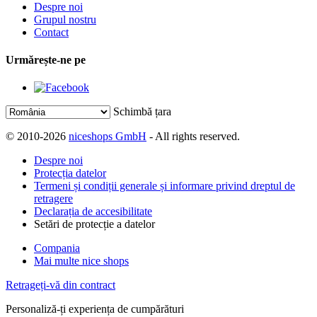
Despre noi
Grupul nostru
Contact
Urmărește-ne pe
Schimbă țara
© 2010-2026
niceshops GmbH
- All rights reserved.
Despre noi
Protecția datelor
Termeni și condiții generale și informare privind dreptul de
retragere
Declarația de accesibilitate
Setări de protecție a datelor
Compania
Mai multe nice shops
Retrageți-vă din contract
Personaliză-ți experiența de cumpărături