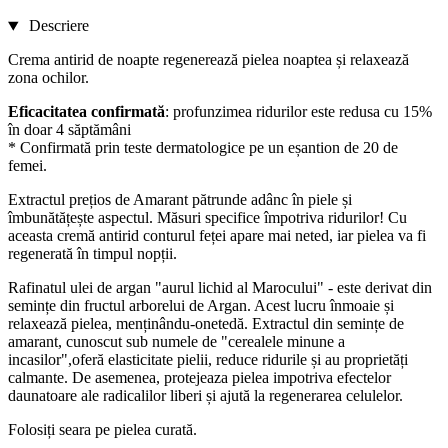
Descriere
Crema antirid de noapte regenerează pielea noaptea și relaxează
zona ochilor.
Eficacitatea confirmată
: profunzimea ridurilor este redusa cu 15%
în doar 4 săptămâni
* Confirmată prin teste dermatologice pe un eșantion de 20 de
femei.
Extractul prețios de Amarant pătrunde adânc în piele și
îmbunătățește aspectul. Măsuri specifice împotriva ridurilor! Cu
aceasta cremă antirid conturul feței apare mai neted, iar pielea va fi
regenerată în timpul nopții.
Rafinatul ulei de argan "aurul lichid al Marocului" - este derivat din
semințe din fructul arborelui de Argan. Acest lucru înmoaie și
relaxează pielea, menținându-onetedă. Extractul din semințe de
amarant, cunoscut sub numele de "cerealele minune a
incasilor",oferă elasticitate pielii, reduce ridurile și au proprietăți
calmante. De asemenea, protejeaza pielea impotriva efectelor
daunatoare ale radicalilor liberi și ajută la regenerarea celulelor.
Folosiți seara pe pielea curată.