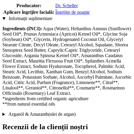
Producator:
Dr. Scheller
Aplicare îngrijire facială:
Îngrijire de noapte
Informații suplimentare
Ingredients (INCI):
Aqua (Water), Helianthus Annuus (Sunflower)
Seed Oil*, Prunus Armeniaca (Apricot) Kernel Oil*, Glycine Soja
(Soybean) Oil*, Glycerin, Hydrogenated Coconut Oil, Glyceryl
Stearate Citrate, Decyl Oleate, Cetearyl Alcohol, Squalane, Shorea
Stenoptera Seed Butter, Caprylic/Capric Triglyceride, Cetearyl
Glucoside, Argania Spinosa Kernel Oil*, Amaranthus Caudatus
Seed Extract, Mauritia Flexuosa Fruit Oil*, Spilanthes Acmella
Flower Extract, Sodium Hyaluronate, Tocopherol, Palmitic Acid,
Stearic Acid, Lecithin, Xanthan Gum, Benzyl Alcohol, Sodium
Benzoate, Potassium Sorbate, Alcohol, Ascorbyl Palmitate, Ascorbic
Acid, Citric Acid, Parfum (Fragrance), Limonene**, Citral**,
Linalool**, Geraniol**, Citronellol**, Coumarin**, Rosmarinus
Officinalis (Rosemary) Leaf Extract.
*ingredients from certified organic agriculture
**from natural essential oils
Arganöl & Amaranth(ulei de argan)
Recenzii de la clienții noștri