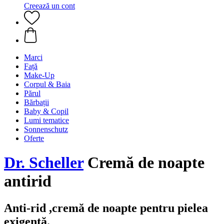
Creează un cont
Marci
Față
Make-Up
Corpul & Baia
Părul
Bărbații
Baby & Copil
Lumi tematice
Sonnenschutz
Oferte
Dr. Scheller
Cremă de noapte
antirid
Anti-rid ,cremă de noapte pentru pielea
exigentă.