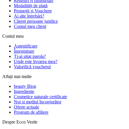
Retururi și rambursări
Modalități de plată
Promoții și Vouchere
Ai alte întrebări?
Clienți persoane juridice
Contul meu client
Contul meu
Autentificare
Înregistrare
Ți-ai uitat parola?
Unde este livrarea mea?
Valorifică voucherul
Aflați mai multe
beauty Blog
Ingrediente
Cosmetice naturale certificate
Noi si mediul înconjurător
Oferte actuale
Program de afiliere
Despre Ecco Verde