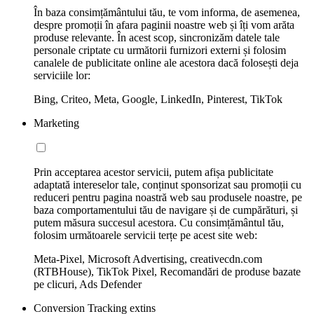
În baza consimțământului tău, te vom informa, de asemenea,
despre promoții în afara paginii noastre web și îți vom arăta
produse relevante. În acest scop, sincronizăm datele tale
personale criptate cu următorii furnizori externi și folosim
canalele de publicitate online ale acestora dacă folosești deja
serviciile lor:
Bing, Criteo, Meta, Google, LinkedIn, Pinterest, TikTok
Marketing
Prin acceptarea acestor servicii, putem afișa publicitate
adaptată intereselor tale, conținut sponsorizat sau promoții cu
reduceri pentru pagina noastră web sau produsele noastre, pe
baza comportamentului tău de navigare și de cumpărături, și
putem măsura succesul acestora. Cu consimțământul tău,
folosim următoarele servicii terțe pe acest site web:
Meta-Pixel, Microsoft Advertising, creativecdn.com
(RTBHouse), TikTok Pixel, Recomandări de produse bazate
pe clicuri, Ads Defender
Conversion Tracking extins