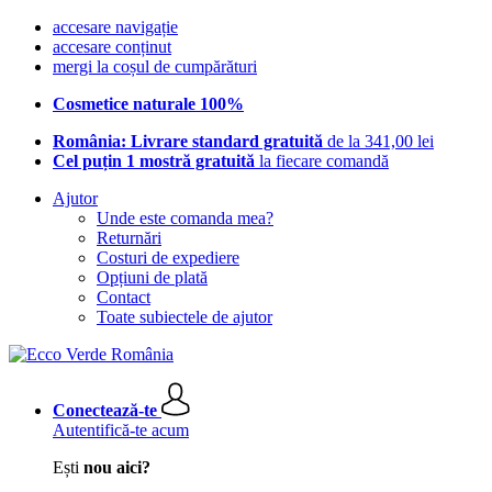
accesare navigație
accesare conținut
mergi la coșul de cumpărături
Cosmetice naturale 100%
România: Livrare standard gratuită
de la 341,00 lei
Cel puțin 1 mostră gratuită
la fiecare comandă
Ajutor
Unde este comanda mea?
Returnări
Costuri de expediere
Opțiuni de plată
Contact
Toate subiectele de ajutor
Conectează-te
Autentifică-te acum
Ești
nou aici?