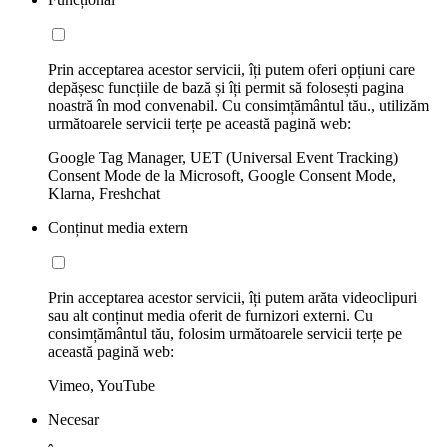
Prin acceptarea acestor servicii, îți putem oferi opțiuni care
depășesc funcțiile de bază și îți permit să folosești pagina
noastră în mod convenabil. Cu consimțământul tău., utilizăm
următoarele servicii terțe pe această pagină web:
Google Tag Manager, UET (Universal Event Tracking)
Consent Mode de la Microsoft, Google Consent Mode,
Klarna, Freshchat
Conținut media extern
Prin acceptarea acestor servicii, îți putem arăta videoclipuri
sau alt conținut media oferit de furnizori externi. Cu
consimțământul tău, folosim următoarele servicii terțe pe
această pagină web:
Vimeo, YouTube
Necesar