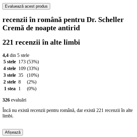
Evaluează acest produs
recenzii în română pentru Dr. Scheller
Cremă de noapte antirid
221 recenzii în alte limbi
4,4
din 5 stele
5 stele
173
(53%)
4 stele
109
(33%)
3 stele
35
(10%)
2 stele
8
(2%)
1 stea
1
(0%)
326
evaluări
Încă nu există recenzii pentru română, dar există 221 recenzii în alte
limbi.
Afișează