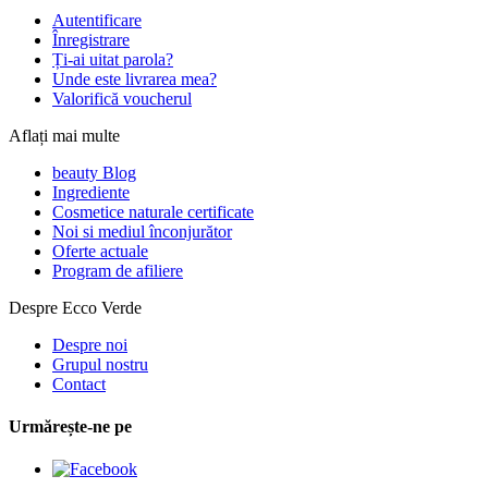
Autentificare
Înregistrare
Ți-ai uitat parola?
Unde este livrarea mea?
Valorifică voucherul
Aflați mai multe
beauty Blog
Ingrediente
Cosmetice naturale certificate
Noi si mediul înconjurător
Oferte actuale
Program de afiliere
Despre Ecco Verde
Despre noi
Grupul nostru
Contact
Urmărește-ne pe