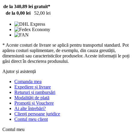
de la 340,89 lei
gratuit*
de la 0,00 lei
52,00 lei
* Aceste costuri de livrare se aplică pentru transportul standard. Pot
apărea costuri suplimentare, de exemplu, din cauza greutății,
dimensiunii sau caracteristicilor produselor. Aceste informații le poți
găsi direct în descrierea produsului.
Ajutor și asistență
Comanda mea
Expediere și livrare
Retururi și rambursări
Modalități de plată
Promoții și Vouchere
Ai alte întrebări?
Clienți persoane juridice
Contul meu client
Contul meu