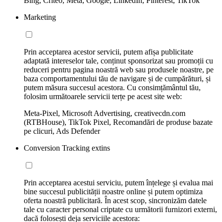
Bing, Criteo, Meta, Google, LinkedIn, Pinterest, TikTok
Marketing
Prin acceptarea acestor servicii, putem afișa publicitate
adaptată intereselor tale, conținut sponsorizat sau promoții cu
reduceri pentru pagina noastră web sau produsele noastre, pe
baza comportamentului tău de navigare și de cumpărături, și
putem măsura succesul acestora. Cu consimțământul tău,
folosim următoarele servicii terțe pe acest site web:
Meta-Pixel, Microsoft Advertising, creativecdn.com
(RTBHouse), TikTok Pixel, Recomandări de produse bazate
pe clicuri, Ads Defender
Conversion Tracking extins
Prin acceptarea acestui serviciu, putem înțelege și evalua mai
bine succesul publicității noastre online și putem optimiza
oferta noastră publicitară. În acest scop, sincronizăm datele
tale cu caracter personal criptate cu următorii furnizori externi,
dacă folosești deja serviciile acestora: