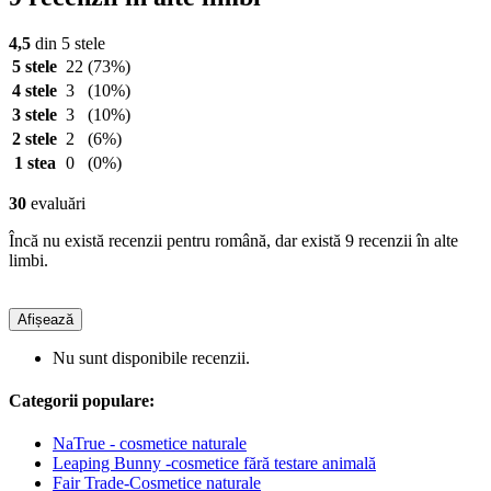
4,5
din 5 stele
5 stele
22
(73%)
4 stele
3
(10%)
3 stele
3
(10%)
2 stele
2
(6%)
1 stea
0
(0%)
30
evaluări
Încă nu există recenzii pentru română, dar există 9 recenzii în alte
limbi.
Afișează
Nu sunt disponibile recenzii.
Categorii populare:
NaTrue - cosmetice naturale
Leaping Bunny -cosmetice fără testare animală
Fair Trade-Cosmetice naturale