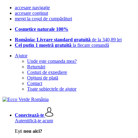
accesare navigație
accesare conținut
mergi la coșul de cumpărături
Cosmetice naturale 100%
România: Livrare standard gratuită
de la 340,89 lei
Cel puțin 1 mostră gratuită
la fiecare comandă
Ajutor
Unde este comanda mea?
Returnări
Costuri de expediere
Opțiuni de plată
Contact
Toate subiectele de ajutor
Conectează-te
Autentifică-te acum
Ești
nou aici?