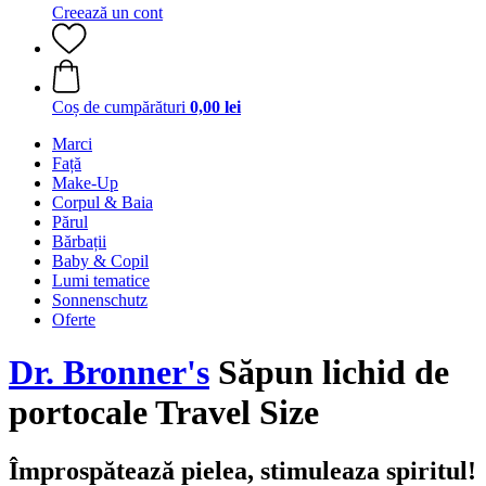
Creează un cont
Coș de cumpărături
0,00 lei
Marci
Față
Make-Up
Corpul & Baia
Părul
Bărbații
Baby & Copil
Lumi tematice
Sonnenschutz
Oferte
Dr. Bronner's
Săpun lichid de
portocale Travel Size
Împrospătează pielea, stimuleaza spiritul!