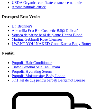
USDA Organic- certificate cosmetice naturale
Arome naturale citrice
Descoperă Ecco Verde:
Dr. Bronner's
Alkemilla Eco Bio Cosmetic Băiță Delicată
Vopsea de păr pe bază de plante Henna Blond
Martina Gebhardt Rose Cleanser
I WANT YOU NAKED Good Karma Body Butter
Noutăți:
Propolia Hair Conditioner
Tinted Gradual Self Tan Cream
Propolia Hydrating Serum
Propolia Moisturising Body Lotion
3in1 gel de duș pentru bărbați Bergamot Breeze