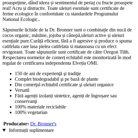
proaspețime, dând ideea și sentimentul de periaj cu fructe proaspete
real! Acru și distractiv. Toate uleiuri esentiale sunt certificate de
ferme ecologice în conformitate cu standardele Programului
National Ecologic..
Săpunurile lichide de la Dr. Bronner sunt o combinație din nucă de
cocos organic, măsline, jojoba și cânepă,uleiuri active și uleiuri
esențiale pure.Curăță eficient, fără a fi agresive și produce o spuma
catifelata care lasa pielea catifelata si matasoasa cu un efect
revigorant. Toate săpunurile sunt certificate de către Oregon Tilth.
Respectarea normelor de comerț echitabil este monitorizată în mod
regulat de certificarea independenta Elveția OMI.
150 de ani de experienţă şi tradiţie
Complet biodegradabil şi pe bază de plante
Din comerţul echitabil certificate şi uleiuri organice
Versatil
Fără agenții izolanți sintetice, agenți de îngroșare sau
conservanţi
100% materiale reciclabile
100% vegetarian
Producator:
Dr. Bronner's
Informații suplimentare