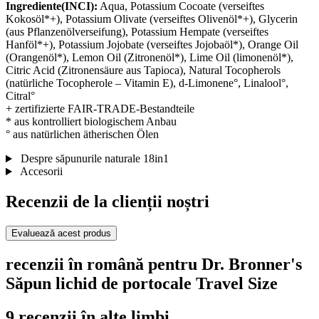
Ingrediente(INCI):
Aqua, Potassium Cocoate (verseiftes
Kokosöl*+), Potassium Olivate (verseiftes Olivenöl*+), Glycerin
(aus Pflanzenölverseifung), Potassium Hempate (verseiftes
Hanföl*+), Potassium Jojobate (verseiftes Jojobaöl*), Orange Oil
(Orangenöl*), Lemon Oil (Zitronenöl*), Lime Oil (limonenöl*),
Citric Acid (Zitronensäure aus Tapioca), Natural Tocopherols
(natürliche Tocopherole – Vitamin E), d-Limonene°, Linalool°,
Citral°
+ zertifizierte FAIR-TRADE-Bestandteile
* aus kontrolliert biologischem Anbau
° aus natürlichen ätherischen Ölen
Despre săpunurile naturale 18in1
Accesorii
Recenzii de la clienții noștri
Evaluează acest produs
recenzii în română pentru Dr. Bronner's
Săpun lichid de portocale Travel Size
9 recenzii în alte limbi