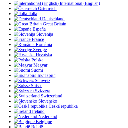
International (English)
Österreich
Italia
Deutschland
Great Britain
España
Slovenija
France
România
Sverige
Hrvatska
Polska
Magyar
Suomi
България
Schweiz
Suisse
Svizzera
Switzerland
Slovensko
Česká republika
Ireland
Nederland
Belgique
België