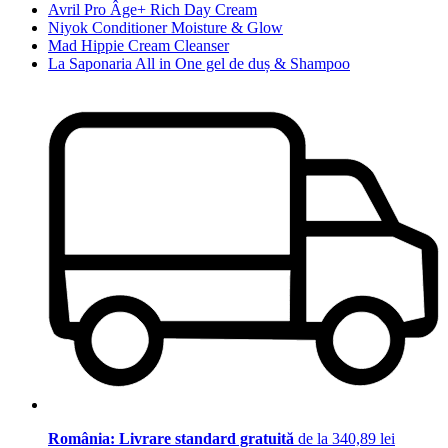
Avril Pro Âge+ Rich Day Cream
Niyok Conditioner Moisture & Glow
Mad Hippie Cream Cleanser
La Saponaria All in One gel de duș & Shampoo
România: Livrare standard gratuită
de la 340,89 lei