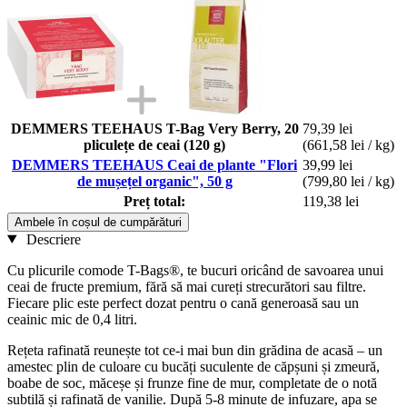
DEMMERS TEEHAUS T-Bag Very Berry, 20
79,39 lei
pliculețe de ceai (120 g)
(661,58 lei / kg)
DEMMERS TEEHAUS Ceai de plante "Flori
39,99 lei
de mușețel organic", 50 g
(799,80 lei / kg)
Preț total:
119,38 lei
Ambele în coșul de cumpărături
Descriere
Cu plicurile comode T-Bags®, te bucuri oricând de savoarea unui
ceai de fructe premium, fără să mai cureți strecurători sau filtre.
Fiecare plic este perfect dozat pentru o cană generoasă sau un
ceainic mic de 0,4 litri.
Rețeta rafinată reunește tot ce-i mai bun din grădina de acasă – un
amestec plin de culoare cu bucăți suculente de căpșuni și zmeură,
boabe de soc, măceșe și frunze fine de mur, completate de o notă
subtilă și rafinată de vanilie. După 5-8 minute de infuzare, apa se