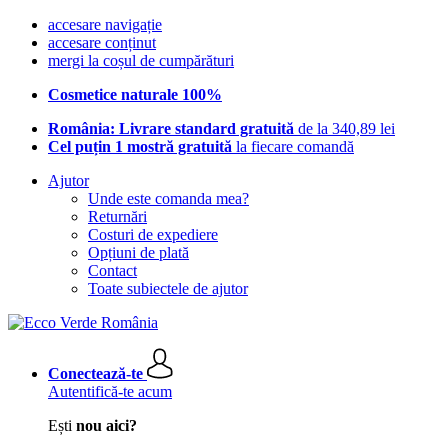
accesare navigație
accesare conținut
mergi la coșul de cumpărături
Cosmetice naturale 100%
România: Livrare standard gratuită
de la 340,89 lei
Cel puțin 1 mostră gratuită
la fiecare comandă
Ajutor
Unde este comanda mea?
Returnări
Costuri de expediere
Opțiuni de plată
Contact
Toate subiectele de ajutor
Conectează-te
Autentifică-te acum
Ești
nou aici?