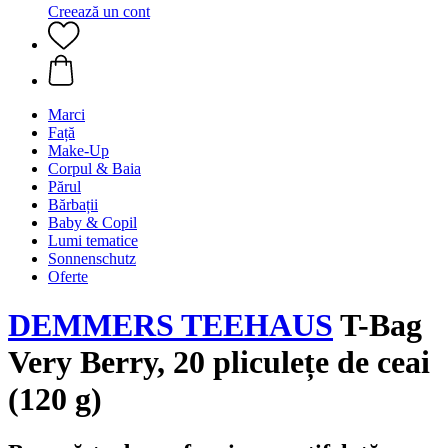
Creează un cont
Marci
Față
Make-Up
Corpul & Baia
Părul
Bărbații
Baby & Copil
Lumi tematice
Sonnenschutz
Oferte
DEMMERS TEEHAUS
T-Bag
Very Berry, 20 pliculețe de ceai
(120 g)