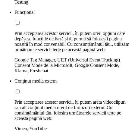
Testing
Funcțional
Prin acceptarea acestor servicii, îți putem oferi opțiuni care
depășesc funcțiile de bază și îți permit să folosești pagina
noastră în mod convenabil. Cu consimțământul tău., utilizăm
următoarele servicii terțe pe această pagină web:
Google Tag Manager, UET (Universal Event Tracking)
Consent Mode de la Microsoft, Google Consent Mode,
Klarna, Freshchat
Conținut media extern
Prin acceptarea acestor servicii, îți putem arăta videoclipuri
sau alt conținut media oferit de furnizori externi. Cu
consimțământul tău, folosim următoarele servicii terțe pe
această pagină web:
Vimeo, YouTube