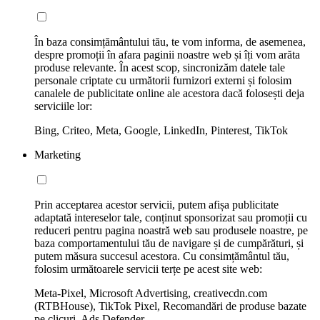
În baza consimțământului tău, te vom informa, de asemenea,
despre promoții în afara paginii noastre web și îți vom arăta
produse relevante. În acest scop, sincronizăm datele tale
personale criptate cu următorii furnizori externi și folosim
canalele de publicitate online ale acestora dacă folosești deja
serviciile lor:
Bing, Criteo, Meta, Google, LinkedIn, Pinterest, TikTok
Marketing
Prin acceptarea acestor servicii, putem afișa publicitate
adaptată intereselor tale, conținut sponsorizat sau promoții cu
reduceri pentru pagina noastră web sau produsele noastre, pe
baza comportamentului tău de navigare și de cumpărături, și
putem măsura succesul acestora. Cu consimțământul tău,
folosim următoarele servicii terțe pe acest site web:
Meta-Pixel, Microsoft Advertising, creativecdn.com
(RTBHouse), TikTok Pixel, Recomandări de produse bazate
pe clicuri, Ads Defender