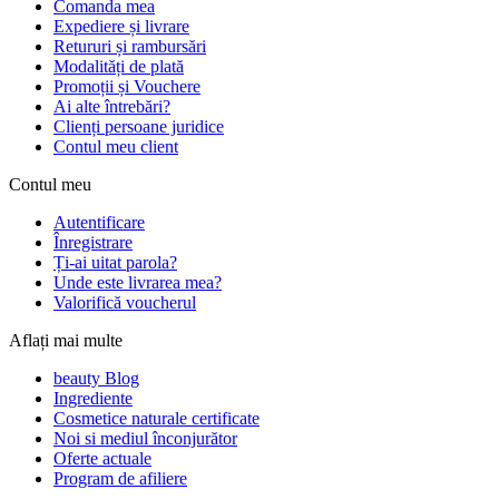
Comanda mea
Expediere și livrare
Retururi și rambursări
Modalități de plată
Promoții și Vouchere
Ai alte întrebări?
Clienți persoane juridice
Contul meu client
Contul meu
Autentificare
Înregistrare
Ți-ai uitat parola?
Unde este livrarea mea?
Valorifică voucherul
Aflați mai multe
beauty Blog
Ingrediente
Cosmetice naturale certificate
Noi si mediul înconjurător
Oferte actuale
Program de afiliere