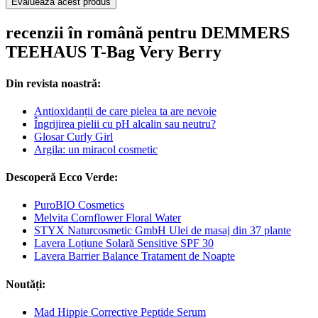
Evaluează acest produs
recenzii în română pentru DEMMERS
TEEHAUS T-Bag Very Berry
Din revista noastră:
Antioxidanții de care pielea ta are nevoie
Îngrijirea pielii cu pH alcalin sau neutru?
Glosar Curly Girl
Argila: un miracol cosmetic
Descoperă Ecco Verde:
PuroBIO Cosmetics
Melvita Cornflower Floral Water
STYX Naturcosmetic GmbH Ulei de masaj din 37 plante
Lavera Loțiune Solară Sensitive SPF 30
Lavera Barrier Balance Tratament de Noapte
Noutăți:
Mad Hippie Corrective Peptide Serum