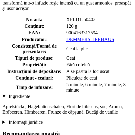
transformă într-o infuzie roșie intensă cu un gust armonios, proaspăt
și ușor acrișor.
Nr. art.:
XPI-DT-50402
Conținut:
120 g
EAN:
9004163317594
Producator:
DEMMERS TEEHAUS
Consistență/Formă de
Ceai la plic
prezentare:
Tipuri de produse:
Ceai
Proprietăți:
Fără cofeină
Instrucțiuni de depozitare:
A se păstra la loc uscat
Conținut - ceaiuri:
Pliculețe de ceai
5 minute, 6 minute, 7 minute, 8
Timp de infuzare:
minute
Ingrediente
Apfelstücke, Hagebuttenschalen, Flori de hibiscus, soc, Aroma,
Erdbeeren, Himbeeren, Frunze de căpșună, Bucăți de vanilie
Informații juridice
Recomandarea noastră