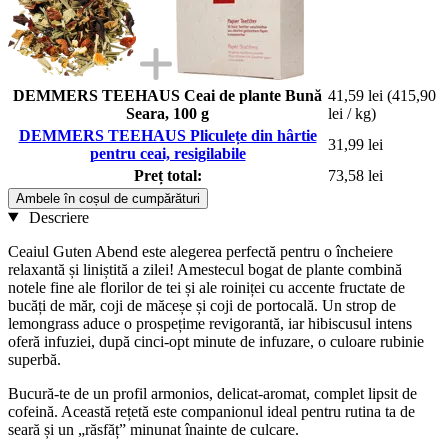
DEMMERS TEEHAUS Ceai de plante Bună
41,59 lei
(415,90
Seara, 100 g
lei / kg)
DEMMERS TEEHAUS Pliculețe din hârtie
31,99 lei
pentru ceai, resigilabile
Preț total:
73,58 lei
Ambele în coșul de cumpărături
Descriere
Ceaiul Guten Abend este alegerea perfectă pentru o încheiere
relaxantă și liniștită a zilei! Amestecul bogat de plante combină
notele fine ale florilor de tei și ale roiniței cu accente fructate de
bucăți de măr, coji de măceșe și coji de portocală. Un strop de
lemongrass aduce o prospețime revigorantă, iar hibiscusul intens
oferă infuziei, după cinci-opt minute de infuzare, o culoare rubinie
superbă.
Bucură-te de un profil armonios, delicat-aromat, complet lipsit de
cofeină. Această rețetă este companionul ideal pentru rutina ta de
seară și un „răsfăț” minunat înainte de culcare.