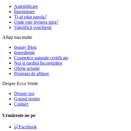
Autentificare
Înregistrare
Ți-ai uitat parola?
Unde este livrarea mea?
Valorifică voucherul
Aflați mai multe
beauty Blog
Ingrediente
Cosmetice naturale certificate
Noi si mediul înconjurător
Oferte actuale
Program de afiliere
Despre Ecco Verde
Despre noi
Grupul nostru
Contact
Urmărește-ne pe