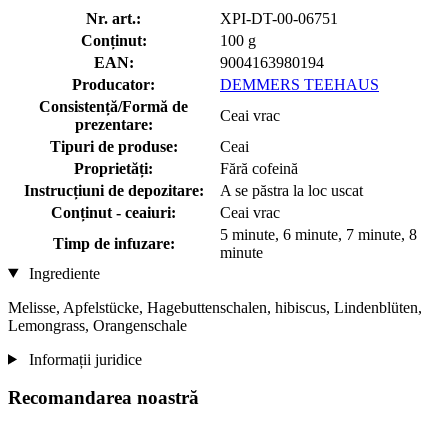
Nr. art.:
XPI-DT-00-06751
Conținut:
100 g
EAN:
9004163980194
Producator:
DEMMERS TEEHAUS
Consistență/Formă de
Ceai vrac
prezentare:
Tipuri de produse:
Ceai
Proprietăți:
Fără cofeină
Instrucțiuni de depozitare:
A se păstra la loc uscat
Conținut - ceaiuri:
Ceai vrac
5 minute, 6 minute, 7 minute, 8
Timp de infuzare:
minute
Ingrediente
Melisse, Apfelstücke, Hagebuttenschalen, hibiscus, Lindenblüten,
Lemongrass, Orangenschale
Informații juridice
Recomandarea noastră