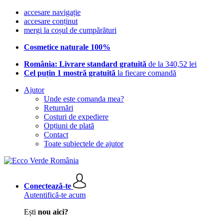
accesare navigație
accesare conținut
mergi la coșul de cumpărături
Cosmetice naturale 100%
România: Livrare standard gratuită
de la 340,52 lei
Cel puțin 1 mostră gratuită
la fiecare comandă
Ajutor
Unde este comanda mea?
Returnări
Costuri de expediere
Opțiuni de plată
Contact
Toate subiectele de ajutor
Conectează-te
Autentifică-te acum
Ești
nou aici?