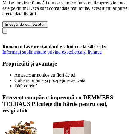
Mai avem doar 0 bucăți din acest articol în stoc. Reaprovizionarea
este pe drum! Dacă sunt comandate mai multe, acest lucru ar putea
afecta data livrării.
În coșul de cumpărături
România: Livrare standard gratuită
de la 340,52 lei
Informații suplimentare privind expedierea și livrarea
Proprietăți și avantaje
Amestec armonios cu flori de tei
Culoare rubinie și prospețime delicată
Fără cofeină
Frecvent cumpărat împreună cu DEMMERS
TEEHAUS Pliculețe din hârtie pentru ceai,
resigilabile