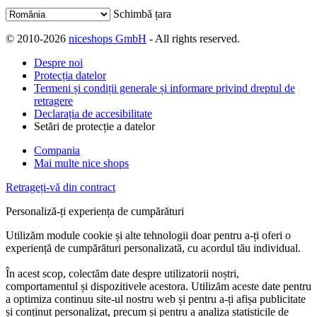
Schimbă țara
© 2010-2026
niceshops GmbH
- All rights reserved.
Despre noi
Protecția datelor
Termeni și condiții generale și informare privind dreptul de
retragere
Declarația de accesibilitate
Setări de protecție a datelor
Compania
Mai multe nice shops
Retrageți-vă din contract
Personaliză-ți experiența de cumpărături
Utilizăm module cookie și alte tehnologii doar pentru a-ți oferi o
experiență de cumpărături personalizată, cu acordul tău individual.
În acest scop, colectăm date despre utilizatorii noștri,
comportamentul și dispozitivele acestora. Utilizăm aceste date pentru
a optimiza continuu site-ul nostru web și pentru a-ți afișa publicitate
și conținut personalizat, precum și pentru a analiza statisticile de