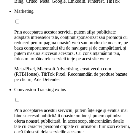
Bing, Criteo, Meta, Google, LinkedIn, Pinterest, TikTok
Marketing
Prin acceptarea acestor servicii, putem afișa publicitate
adaptată intereselor tale, conținut sponsorizat sau promoții cu
reduceri pentru pagina noastră web sau produsele noastre, pe
baza comportamentului tău de navigare și de cumpărături, și
putem măsura succesul acestora. Cu consimțământul tău,
folosim următoarele servicii terțe pe acest site web:
Meta-Pixel, Microsoft Advertising, creativecdn.com
(RTBHouse), TikTok Pixel, Recomandări de produse bazate
pe clicuri, Ads Defender
Conversion Tracking extins
Prin acceptarea acestui serviciu, putem înțelege și evalua mai
bine succesul publicității noastre online și putem optimiza
oferta noastră publicitară. În acest scop, sincronizăm datele
tale cu caracter personal criptate cu următorii furnizori externi,
dacă folosești deja serviciile acestora: