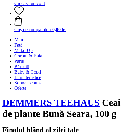
Creează un cont
Coș de cumpărături
0,00 lei
Marci
Față
Make-Up
Corpul & Baia
Părul
Bărbații
Baby & Copil
Lumi tematice
Sonnenschutz
Oferte
DEMMERS TEEHAUS
Ceai
de plante Bună Seara, 100 g
Finalul blând al zilei tale