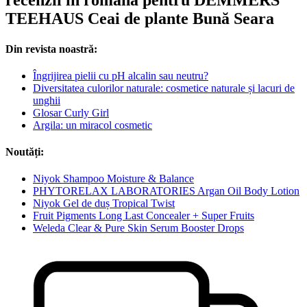
recenzii în română pentru DEMMERS
TEEHAUS Ceai de plante Bună Seara
Din revista noastră:
Îngrijirea pielii cu pH alcalin sau neutru?
Diversitatea culorilor naturale: cosmetice naturale și lacuri de
unghii
Glosar Curly Girl
Argila: un miracol cosmetic
Noutăți:
Niyok Shampoo Moisture & Balance
PHYTORELAX LABORATORIES Argan Oil Body Lotion
Niyok Gel de duș Tropical Twist
Fruit Pigments Long Last Concealer + Super Fruits
Weleda Clear & Pure Skin Serum Booster Drops