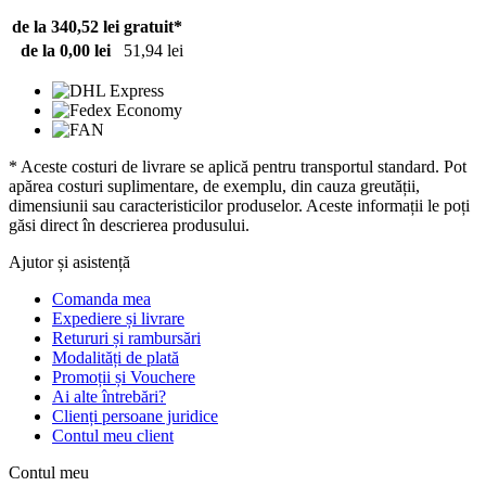
de la 340,52 lei
gratuit*
de la 0,00 lei
51,94 lei
* Aceste costuri de livrare se aplică pentru transportul standard. Pot
apărea costuri suplimentare, de exemplu, din cauza greutății,
dimensiunii sau caracteristicilor produselor. Aceste informații le poți
găsi direct în descrierea produsului.
Ajutor și asistență
Comanda mea
Expediere și livrare
Retururi și rambursări
Modalități de plată
Promoții și Vouchere
Ai alte întrebări?
Clienți persoane juridice
Contul meu client
Contul meu