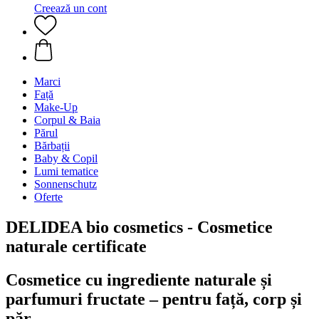
Creează un cont
Marci
Față
Make-Up
Corpul & Baia
Părul
Bărbații
Baby & Copil
Lumi tematice
Sonnenschutz
Oferte
DELIDEA bio cosmetics - Cosmetice
naturale certificate
Cosmetice cu ingrediente naturale și
parfumuri fructate – pentru față, corp și
păr