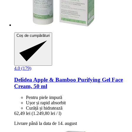
Coș de cumpărături
4.0 (179)
Delidea
Apple & Bamboo Purifying Gel Face
Cream, 50 ml
Pentru piele impură
Ușor și rapid absorbit
Curăță și hidratează
62,49 lei
(1.249,80 lei / l)
Livrare până la data de 14. august