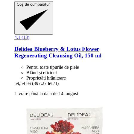
Coș de cumpărături
4.1 (13)
Delidea
Blueberry & Lotus Flower
Regenerating Cleansing Oil, 150 ml
Pentru toate tipurile de piele
Blând și eficient
Proprietăți hrănitoare
59,59 lei
(397,27 lei / l)
Livrare până la data de 14. august