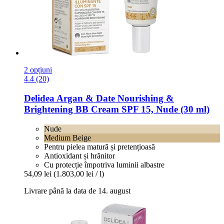
2 opțiuni
4.4 (20)
Delidea
Argan & Date Nourishing &
Brightening BB Cream SPF 15, Nude (30 ml)
Nude
Medium Beige
Pentru pielea matură și pretențioasă
Antioxidant și hrănitor
Cu protecție împotriva luminii albastre
54,09 lei
(1.803,00 lei / l)
Livrare până la data de 14. august