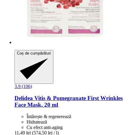
Coș de cumpărături
3.9 (106)
Delidea
Vitis & Pomegranate First Wrinkles
Face Mask, 20 ml
Întărește & regenerează
Hidratează
Cu efect anti-aging
11,49 lei
(574,50 lei / l)