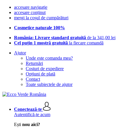
accesare navigație
accesare conținut
mergi la coșul de cumpărături
Cosmetice naturale 100%
România: Livrare standard gratuită
de la 341,00 lei
Cel puțin 1 mostră gratuită
la fiecare comandă
Ajutor
Unde este comanda mea?
Returnări
Costuri de expediere
Opțiuni de plată
Contact
Toate subiectele de ajutor
Conectează-te
Autentifică-te acum
Ești
nou aici?