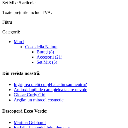
Set Mix: 5 articole
Toate prețurile includ TVA.
Filtru
Categorii:
Marci
Cose della Natura
Bureţi (8)
Accesorii (21)
Set Mix (5)
Din revista noastră:
Îngrijirea pielii cu pH alcalin sau neutru?
Antioxidanții de care pielea ta are nevoie
Glosar Curly Girl
Argila: un miracol cosmetic
Descoperă Ecco Verde:
Martina Gebhardt
Farfalla Lavendel fein, demeter,