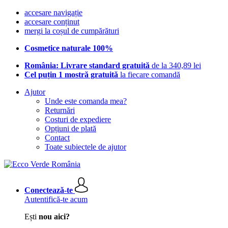
accesare navigație
accesare conținut
mergi la coșul de cumpărături
Cosmetice naturale 100%
România: Livrare standard gratuită
de la 340,89 lei
Cel puțin 1 mostră gratuită
la fiecare comandă
Ajutor
Unde este comanda mea?
Returnări
Costuri de expediere
Opțiuni de plată
Contact
Toate subiectele de ajutor
Conectează-te
Autentifică-te acum
Ești
nou aici?