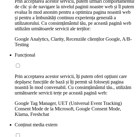
Prin acceptarea acestor servicii, putem urmări comportamentul
de clic și de navigare la nivelul paginii noastre web și îl putem
evalua în mod anonim pentru a optimiza pagina noastră web
și pentru a îmbunătăți continuu experiența generală a
utilizatorului. Cu consimțământul tău, pe această pagină web
utilizăm următoarele servicii ale terților:
Google Analytics, Clarity, Recenziile clienților Google, A/B-
Testing
Funcțional
Prin acceptarea acestor servicii, îți putem oferi opțiuni care
depășesc funcțiile de bază și îți permit să folosești pagina
noastră în mod convenabil. Cu consimțământul tău., utilizăm
următoarele servicii terțe pe această pagină web:
Google Tag Manager, UET (Universal Event Tracking)
Consent Mode de la Microsoft, Google Consent Mode,
Klarna, Freshchat
Conținut media extern