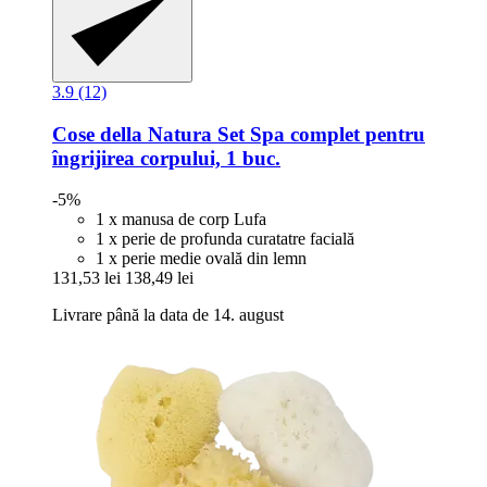
3.9 (12)
Cose della Natura
Set Spa complet pentru
îngrijirea corpului, 1 buc.
-5%
1 x manusa de corp Lufa
1 x perie de profunda curatatre facială
1 x perie medie ovală din lemn
131,53 lei
138,49 lei
Livrare până la data de 14. august