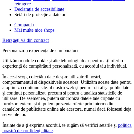
retragere
Declarația de accesibilitate
Setări de protecție a datelor
Compania
Mai multe nice shops
Retrageți-vă din contract
Personaliză-ți experiența de cumpărături
Utilizăm module cookie și alte tehnologii doar pentru a-ți oferi o
experiență de cumpărături personalizată, cu acordul tău individual.
În acest scop, colectăm date despre utilizatorii noștri,
comportamentul și dispozitivele acestora. Utilizăm aceste date pentru
a optimiza continuu site-ul nostru web și pentru a-ți afișa publicitate
și conținut personalizat, precum și pentru a analiza statisticile de
utilizare. De asemenea, putem sincroniza datele tale criptate cu
furnizori externi și îți putem prezenta oferte prin intermediul
canalelor de publicitate online ale acestora, numai dacă folosești deja
serviciile lor.
Înainte de a-ți exprima acordul, te rugăm să verifici setările și
politica
noastră de confidențialitate
.