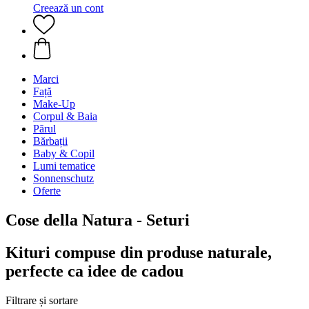
Creează un cont
Marci
Față
Make-Up
Corpul & Baia
Părul
Bărbații
Baby & Copil
Lumi tematice
Sonnenschutz
Oferte
Cose della Natura - Seturi
Kituri compuse din produse naturale,
perfecte ca idee de cadou
Filtrare și sortare