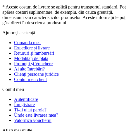
* Aceste costuri de livrare se aplică pentru transportul standard. Pot
apărea costuri suplimentare, de exemplu, din cauza greutății,
dimensiunii sau caracteristicilor produselor. Aceste informații le poți
găsi direct în descrierea produsului.
Ajutor și asistență
Comanda mea
Expediere și livrare
Retururi și rambursări
Modalități de plată
Promoții și Vouchere
Ai alte întrebări?
Clienți persoane juridice
Contul meu client
Contul meu
Autentificare
Înregistrare
Ți-ai uitat parola?
Unde este livrarea mea?
Valorifică voucherul
Aflați mai multe