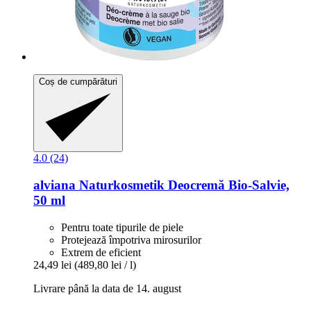
Coș de cumpărături
4.0 (24)
alviana Naturkosmetik
Deocremă Bio-​Salvie,
50 ml
Pentru toate tipurile de piele
Protejează împotriva mirosurilor
Extrem de eficient
24,49 lei
(489,80 lei / l)
Livrare până la data de 14. august