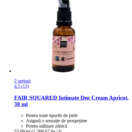
2 opțiuni
4.5 (13)
FAIR SQUARED
Intimate Deo Cream Apricot,
30 ml
Pentru toate tipurile de piele
Asigură o senzație de prospețime
Pentru utilizare zilnică
53,09 lei
(1.769,67 lei / l)