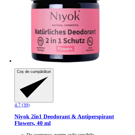
Coș de cumpărături
4.7 (39)
Niyok
2în1 Deodorant & Antiperspirant
Flowers, 40 ml
De asemenea, pentru axile sensibile