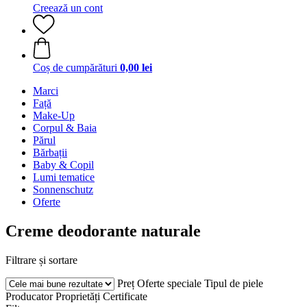
Creează un cont
Coș de cumpărături
0,00 lei
Marci
Față
Make-Up
Corpul & Baia
Părul
Bărbații
Baby & Copil
Lumi tematice
Sonnenschutz
Oferte
Creme deodorante naturale
Filtrare și sortare
Preț
Oferte speciale
Tipul de piele
Producator
Proprietăți
Certificate