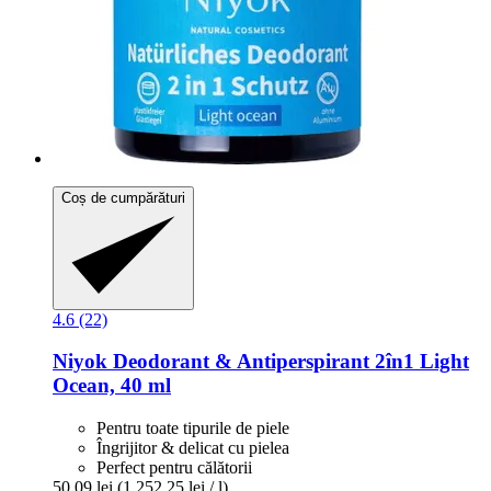
Coș de cumpărături
4.6 (22)
Niyok
Deodorant & Antiperspirant 2în1 Light
Ocean, 40 ml
Pentru toate tipurile de piele
Îngrijitor & delicat cu pielea
Perfect pentru călătorii
50,09 lei
(1.252,25 lei / l)