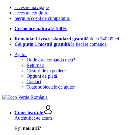
accesare navigație
accesare conținut
mergi la coșul de cumpărături
Cosmetice naturale 100%
România: Livrare standard gratuită
de la 340,89 lei
Cel puțin 1 mostră gratuită
la fiecare comandă
Ajutor
Unde este comanda mea?
Returnări
Costuri de expediere
Opțiuni de plată
Contact
Toate subiectele de ajutor
Conectează-te
Autentifică-te acum
Ești
nou aici?