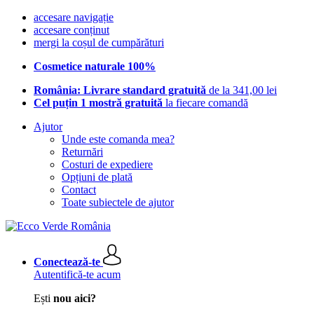
accesare navigație
accesare conținut
mergi la coșul de cumpărături
Cosmetice naturale 100%
România: Livrare standard gratuită
de la 341,00 lei
Cel puțin 1 mostră gratuită
la fiecare comandă
Ajutor
Unde este comanda mea?
Returnări
Costuri de expediere
Opțiuni de plată
Contact
Toate subiectele de ajutor
Conectează-te
Autentifică-te acum
Ești
nou aici?