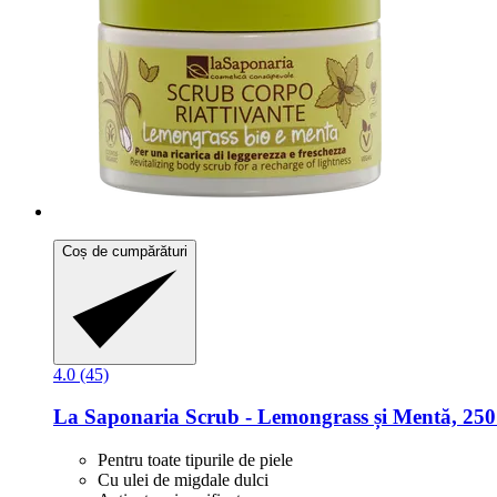
Coș de cumpărături
4.0 (45)
La Saponaria
Scrub -​ Lemongrass și Mentă, 250
Pentru toate tipurile de piele
Cu ulei de migdale dulci