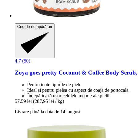
Coș de cumpărături
4.7 (50)
Zoya goes pretty
Coconut & Coffee Body Scrub,
Pentru toate tipurile de piele
Ideal și pentru pielea cu aspect de coajă de portocală
Îndepărtează ușor celulele moarte ale pielii
57,59 lei
(287,95 lei / kg)
Livrare până la data de 14. august