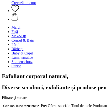
Creează un cont
Marci
Față
Make-Up
Corpul & Baia
Părul
Bărbații
Baby & Copil
Lumi tematice
Sonnenschutz
Oferte
Exfoliant corporal natural,
Diverse scruburi, exfoliante și produse pen
Filtrare și sortare
Preț
Oferte speciale
Tipul de piele
Producat