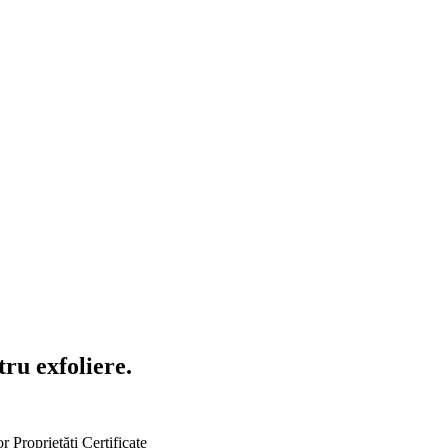
tru exfoliere.
or
Proprietăți
Certificate