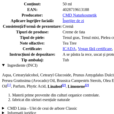
Conținut:
50 ml
EAN:
4028719613188
Producator:
CMD Naturkosmetik
Aplicare îngrijire facială:
Îngrijire de zi
Consistență/Formă de prezentare:
Cremă
Tipuri de produse:
Creme de fata
Tipul de piele:
Tenul gras, Tenul mixt, Pielea c
Note olfactive:
Tea Tree
Certificate:
ICADA
,
Vegan fără certificare
,
Instrucțiuni de depozitare:
A se păstra la rece, uscat și prot
Tip ambalaj:
Tub
Ingrediente (INCI)
Aqua, Cetearylalcohol, Cetearyl Glucoside, Prunus Amygdalus Dulc
Persea Gratissima (Avocado) Oil, Brassica Campestris Sterols, Olea 
[1]
[2]
[2]
Oil
, Parfum, Phytic Acid,
Linalool
,
Limonene
Materii prime provenite din culturi organice controlate.
fabricat din uleiuri esențiale naturale
CMD Linia - Ulei de ceai de arbore Classic
Informații juridice