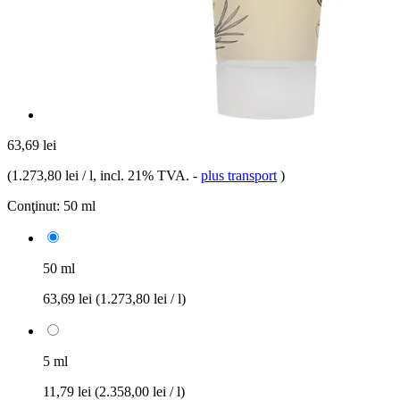
63,69 lei
(
1.273,80 lei / l
, incl. 21% TVA.
-
plus transport
)
Conţinut:
50 ml
50 ml
63,69 lei
(1.273,80 lei / l)
5 ml
11,79 lei
(2.358,00 lei / l)