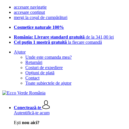
accesare navigație
accesare conținut
mergi la coșul de cumpărături
Cosmetice naturale 100%
România: Livrare standard gratuită
de la 341,00 lei
Cel puțin 1 mostră gratuită
la fiecare comandă
Ajutor
Unde este comanda mea?
Returnări
Costuri de expediere
Opțiuni de plată
Contact
Toate subiectele de ajutor
Conectează-te
Autentifică-te acum
Ești
nou aici?