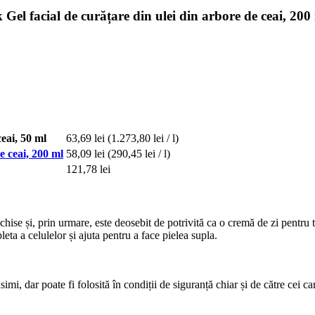
 facial de curățare din ulei din arbore de ceai, 200
eai, 50 ml
63,69 lei
(1.273,80 lei / l)
 ceai, 200 ml
58,09 lei
(290,45 lei / l)
121,78 lei
hise și, prin urmare, este deosebit de potrivită ca o cremă de zi pentru 
ta a celulelor și ajuta pentru a face pielea supla.
i, dar poate fi folosită în condiții de siguranță chiar și de către cei ca