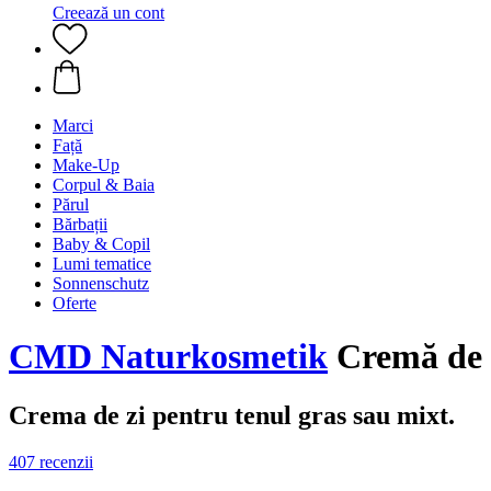
Creează un cont
Marci
Față
Make-Up
Corpul & Baia
Părul
Bărbații
Baby & Copil
Lumi tematice
Sonnenschutz
Oferte
CMD Naturkosmetik
Cremă de z
Crema de zi pentru tenul gras sau mixt.
407 recenzii