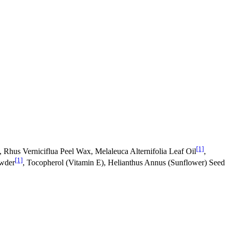
[1]
, Rhus Verniciflua Peel Wax, Melaleuca Alternifolia Leaf Oil
,
[1]
owder
, Tocopherol (Vitamin E), Helianthus Annus (Sunflower) Seed