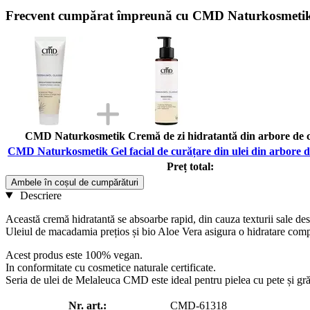
Frecvent cumpărat împreună cu CMD Naturkosmetik Gel
CMD Naturkosmetik Cremă de zi hidratantă din arbore de c
CMD Naturkosmetik Gel facial de curățare din ulei din arbore de
Preț total:
Ambele în coșul de cumpărături
Descriere
Această cremă hidratantă se absoarbe rapid, din cauza texturii sale desc
Uleiul de macadamia prețios și bio Aloe Vera asigura o hidratare comple
Acest produs este 100% vegan.
In conformitate cu cosmetice naturale certificate.
Seria de ulei de Melaleuca CMD este ideal pentru pielea cu pete și grăsim
Nr. art.:
CMD-61318