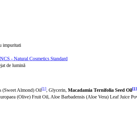
u impuritati
NCS - Natural Cosmetics Standard
ejat de lumină
[1]
[1]
is (Sweet Almond) Oil
, Glycerin,
Macadamia Ternifolia Seed Oil
Europaea (Olive) Fruit Oil, Aloe Barbadensis (Aloe Vera) Leaf Juice P