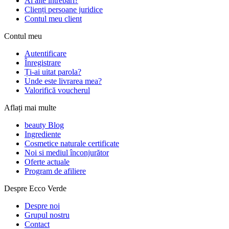
Ai alte întrebări?
Clienți persoane juridice
Contul meu client
Contul meu
Autentificare
Înregistrare
Ți-ai uitat parola?
Unde este livrarea mea?
Valorifică voucherul
Aflați mai multe
beauty Blog
Ingrediente
Cosmetice naturale certificate
Noi si mediul înconjurător
Oferte actuale
Program de afiliere
Despre Ecco Verde
Despre noi
Grupul nostru
Contact