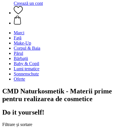
Creează un cont
Marci
Față
Make-Up
Corpul & Baia
Părul
Bărbații
Baby & Copil
Lumi tematice
Sonnenschutz
Oferte
CMD Naturkosmetik - Materii prime
pentru realizarea de cosmetice
Do it yourself!
Filtrare și sortare