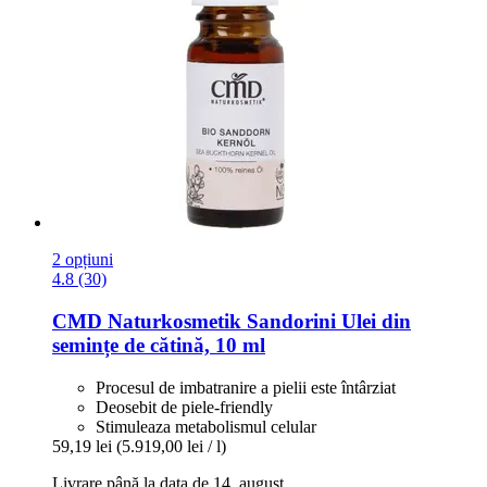
2 opțiuni
4.8 (30)
CMD Naturkosmetik
Sandorini Ulei din
semințe de cătină, 10 ml
Procesul de imbatranire a pielii este întârziat
Deosebit de piele-friendly
Stimuleaza metabolismul celular
59,19 lei
(5.919,00 lei / l)
Livrare până la data de 14. august