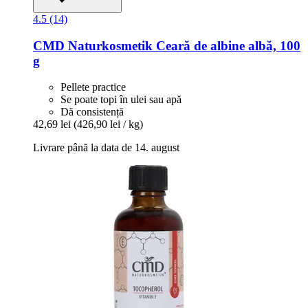
4.5 (14)
CMD Naturkosmetik
Ceară de albine albă, 100
g
Pellete practice
Se poate topi în ulei sau apă
Dă consistență
42,69 lei
(426,90 lei / kg)
Livrare până la data de 14. august