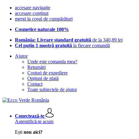
accesare navigație
accesare conținut
mergi la coșul de cumpărături
Cosmetice naturale 100%
România: Livrare standard gratuită
de la 340,89 lei
Cel puțin 1 mostră gratuită
la fiecare comandă
Ajutor
Unde este comanda mea?
Returnări
Costuri de expediere
Opțiuni de plată
Contact
Toate subiectele de ajutor
Conectează-te
Autentifică-te acum
Ești
nou aici?