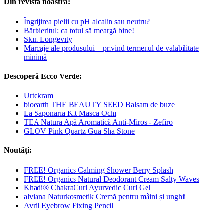
Din revista noastră:
Îngrijirea pielii cu pH alcalin sau neutru?
Bărbieritul: ca totul să meargă bine!
Skin Longevity
Marcaje ale produsului – privind termenul de valabilitate
minimă
Descoperă Ecco Verde:
Urtekram
bioearth THE BEAUTY SEED Balsam de buze
La Saponaria Kit Mască Ochi
TEA Natura Apă Aromatică Anti-Miros - Zefiro
GLOV Pink Quartz Gua Sha Stone
Noutăți:
FREE! Organics Calming Shower Berry Splash
FREE! Organics Natural Deodorant Cream Salty Waves
Khadi® ChakraCurl Ayurvedic Curl Gel
alviana Naturkosmetik Cremă pentru mâini și unghii
Avril Eyebrow Fixing Pencil