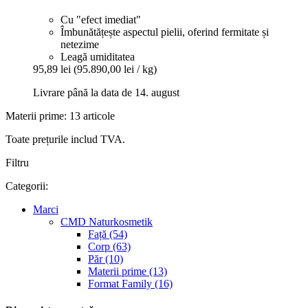
Cu "efect imediat"
Îmbunătățește aspectul pielii, oferind fermitate și
netezime
Leagă umiditatea
95,89 lei
(95.890,00 lei / kg)
Livrare până la data de 14. august
Materii prime: 13 articole
Toate prețurile includ TVA.
Filtru
Categorii:
Marci
CMD Naturkosmetik
Față (54)
Corp (63)
Păr (10)
Materii prime (13)
Format Family (16)