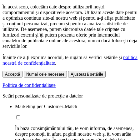
În acest scop, colectăm date despre utilizatorii noștri,
comportamentul și dispozitivele acestora. Utilizăm aceste date pentru
a optimiza continuu site-ul nostru web și pentru a-ți afișa publicitate
și conținut personalizat, precum și pentru a analiza statisticile de
utilizare. De asemenea, putem sincroniza datele tale criptate cu
furnizori externi și îți putem prezenta oferte prin intermediul
canalelor de publicitate online ale acestora, numai dacă folosești deja
serviciile lor.
Înainte de a-ți exprima acordul, te rugăm să verifici setările și
politica
noastră de confidențialitate
.
Acceptă
Numai cele necesare
Ajustează setările
Politica de confidențialitate
Setări personalizate de protecție a datelor
Marketing per Customer-Match
În baza consimțământului tău, te vom informa, de asemenea,
despre promoții în afara paginii noastre web și îți vom arăta
produse relevante. În acest scop, sincronizăm datele tale