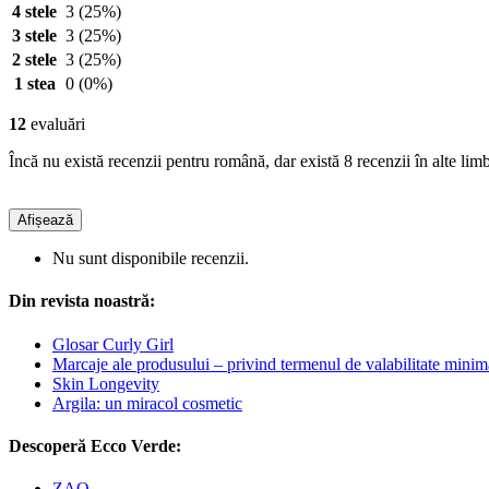
4 stele
3
(25%)
3 stele
3
(25%)
2 stele
3
(25%)
1 stea
0
(0%)
12
evaluări
Încă nu există recenzii pentru română, dar există 8 recenzii în alte limb
Afișează
Nu sunt disponibile recenzii.
Din revista noastră:
Glosar Curly Girl
Marcaje ale produsului – privind termenul de valabilitate minim
Skin Longevity
Argila: un miracol cosmetic
Descoperă Ecco Verde:
ZAO