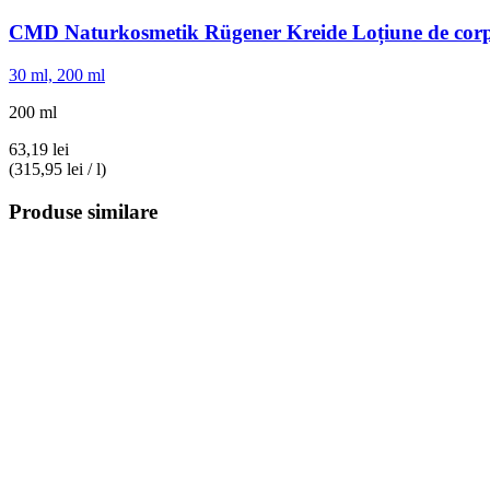
CMD Naturkosmetik
Rügener Kreide Loțiune de cor
30 ml, 200 ml
200 ml
63,19 lei
(315,95 lei / l)
Produse similare