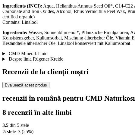
Ingredients (INCI):
Aqua, Helianthus Annuus Seed Oil*, C14-C22 Al
Carbonate and Iron Oxides, Alcohol, Rhus Verniciflua Peel Wax, Pr
certified organic)
Contains: Linalool
Ingrediente:
Wasser, Sonnenblumenöl*, Pflanzliche Emulgatoren, Avo
Konsistenzgeber, Kaliumsorbat, Mischung ätherischer Öle, Vitamin E
Bestandteile ätherischer Öle: Linalool konserviert mit Kaliumsorbat
CMD Mineral-Linie
Despre linia Rügener Kreide
Recenzii de la clienții noștri
Evaluează acest produs
recenzii în română pentru CMD Naturkosm
8 recenzii în alte limbi
3,5
din 5 stele
5 stele
3
(25%)