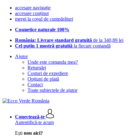
accesare navigație
accesare conținut
mergi la coșul de cumpărături
Cosmetice naturale 100%
România: Livrare standard gratuită
de la 340,89 lei
Cel puțin 1 mostră gratuită
la fiecare comandă
Ajutor
Unde este comanda mea?
Returnări
Costuri de expediere
Opțiuni de plată
Contact
Toate subiectele de ajutor
Conectează-te
Autentifică-te acum
Ești
nou aici?