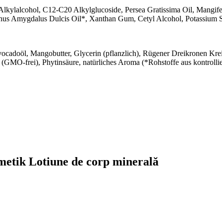
kylalcohol, C12-C20 Alkylglucoside, Persea Gratissima Oil, Mangife
unus Amygdalus Dulcis Oil*, Xanthan Gum, Cetyl Alcohol, Potassium S
cadoöl, Mangobutter, Glycerin (pflanzlich), Rügener Dreikronen Krei
 (GMO-frei), Phytinsäure, natürliches Aroma (*Rohstoffe aus kontrolli
etik Lotiune de corp minerală