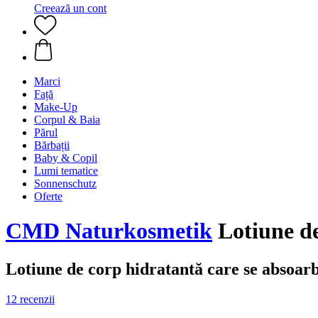
Creează un cont
Marci
Față
Make-Up
Corpul & Baia
Părul
Bărbații
Baby & Copil
Lumi tematice
Sonnenschutz
Oferte
CMD Naturkosmetik
Lotiune de
Lotiune de corp hidratantă care se absoarb
12 recenzii