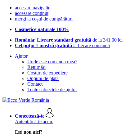
accesare navigație
accesare conținut
mergi la coșul de cumpărături
Cosmetice naturale 100%
România: Livrare standard gratuită
de la 341,00 lei
Cel puțin 1 mostră gratuită
la fiecare comandă
Ajutor
Unde este comanda mea?
Returnări
Costuri de expediere
Opțiuni de plată
Contact
Toate subiectele de ajutor
Conectează-te
Autentifică-te acum
Ești
nou aici?