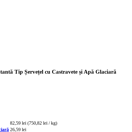
ntă Tip Șervețel cu Castravete și Apă Glaciară
82,59 lei
(750,82 lei / kg)
ciară
26,59 lei