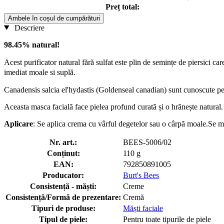
Preț total:
Ambele în coșul de cumpărături
Descriere
98.45% natural!
Acest purificator natural fără sulfat este plin de semințe de piersici car
imediat moale si suplă.
Canadensis salcia el'hydastis (Goldenseal canadian) sunt cunoscute pentr
Aceasta masca facială face pielea profund curată și o hrănește natural.
Aplicare
: Se aplica crema cu vârful degetelor sau o cârpă moale.Se mas
Nr. art.:
BEES-5006/02
Conținut:
110 g
EAN:
792850891005
Producator:
Burt's Bees
Consistență - măști:
Creme
Consistență/Formă de prezentare:
Cremă
Tipuri de produse:
Măști faciale
Tipul de piele:
Pentru toate tipurile de piele