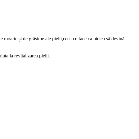
lele moarte
și de grăsime
ale pielii,ceea ce face ca pielea să devină
ta la revitalizarea pielii.