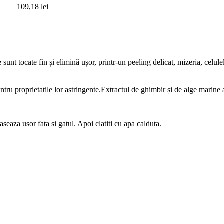
109,18 lei
e sunt tocate fin și elimină ușor, printr-un peeling delicat, mizeria, celu
u proprietatile lor astringente.Extractul de ghimbir și de alge marine aju
eaza usor fata si gatul. Apoi clatiti cu apa calduta.