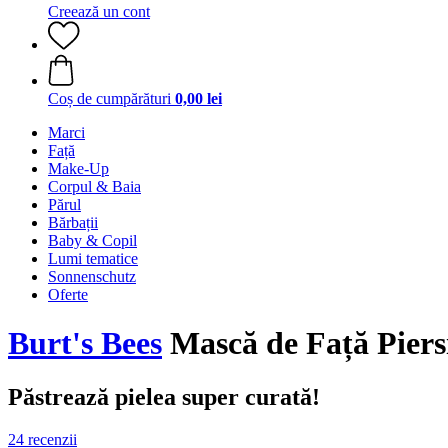
Creează un cont
Coș de cumpărături
0,00 lei
Marci
Față
Make-Up
Corpul & Baia
Părul
Bărbații
Baby & Copil
Lumi tematice
Sonnenschutz
Oferte
Burt's Bees
Mască de Față Piersi
Păstrează pielea super curată!
24 recenzii