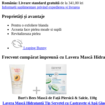
România: Livrare standard gratuită
de la 341,00 lei
Informații suplimentare privind expedierea și livrarea
Proprietăți și avantaje
Pentru o exfoliere blanda
Aceasta face pielea moale si suplă
Revitalizeaza pielea
Leaping Bunny
Frecvent cumpărat împreună cu Lavera Mască Hidrata
Burt's Bees Mască de Față Piersică & Salcie, 110g
Lavera Mască Hidratantă Tip Șervețel cu Castravete și Apă Gla