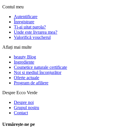
Contul meu
Autentificare
Înregistrare
Ți-ai uitat parola?
Unde este livrarea mea?
Valorifică voucherul
Aflați mai multe
beauty Blog
Ingrediente
Cosmetice naturale certificate
Noi si mediul înconjurător
Oferte actuale
Program de afiliere
Despre Ecco Verde
Despre noi
Grupul nostru
Contact
Urmărește-ne pe