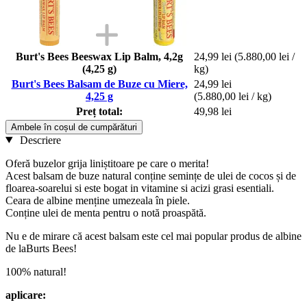
Burt's Bees Beeswax Lip Balm, 4,2g
24,99 lei
(5.880,00 lei /
(4,25 g)
kg)
Burt's Bees Balsam de Buze cu Miere,
24,99 lei
4,25 g
(5.880,00 lei / kg)
Preț total:
49,98 lei
Ambele în coșul de cumpărături
Descriere
Oferă buzelor grija liniștitoare pe care o merita!
Acest balsam de buze natural conține semințe de ulei de cocos și de
floarea-soarelui si este bogat in vitamine si acizi grasi esentiali.
Ceara de albine menține umezeala în piele.
Conține ulei de menta pentru o notă proaspătă.
Nu e de mirare că acest balsam este cel mai popular produs de albine
de laBurts Bees!
100% natural!
aplicare: