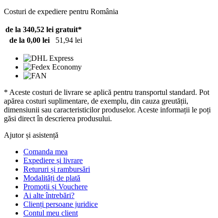
Costuri de expediere pentru România
de la 340,52 lei
gratuit*
de la 0,00 lei
51,94 lei
* Aceste costuri de livrare se aplică pentru transportul standard. Pot
apărea costuri suplimentare, de exemplu, din cauza greutății,
dimensiunii sau caracteristicilor produselor. Aceste informații le poți
găsi direct în descrierea produsului.
Ajutor și asistență
Comanda mea
Expediere și livrare
Retururi și rambursări
Modalități de plată
Promoții și Vouchere
Ai alte întrebări?
Clienți persoane juridice
Contul meu client