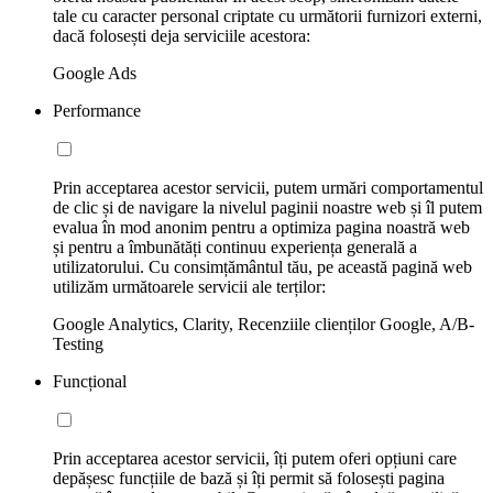
tale cu caracter personal criptate cu următorii furnizori externi,
dacă folosești deja serviciile acestora:
Google Ads
Performance
Prin acceptarea acestor servicii, putem urmări comportamentul
de clic și de navigare la nivelul paginii noastre web și îl putem
evalua în mod anonim pentru a optimiza pagina noastră web
și pentru a îmbunătăți continuu experiența generală a
utilizatorului. Cu consimțământul tău, pe această pagină web
utilizăm următoarele servicii ale terților:
Google Analytics, Clarity, Recenziile clienților Google, A/B-
Testing
Funcțional
Prin acceptarea acestor servicii, îți putem oferi opțiuni care
depășesc funcțiile de bază și îți permit să folosești pagina