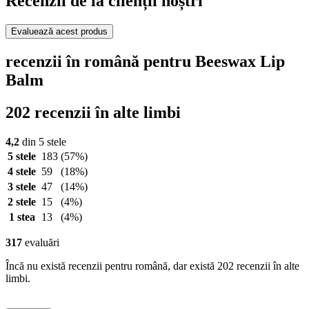
Recenzii de la clienții noștri
Evaluează acest produs
recenzii în română pentru Beeswax Lip
Balm
202 recenzii în alte limbi
4,2
din 5 stele
5 stele
183
(57%)
4 stele
59
(18%)
3 stele
47
(14%)
2 stele
15
(4%)
1 stea
13
(4%)
317
evaluări
Încă nu există recenzii pentru română, dar există 202 recenzii în alte
limbi.