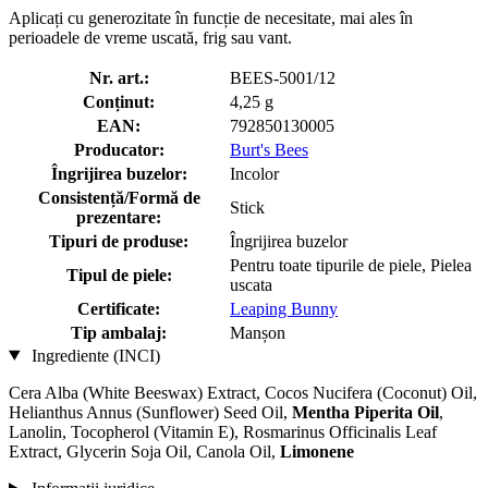
Aplicați cu generozitate în funcție de necesitate, mai ales în
perioadele de vreme uscată, frig sau vant.
Nr. art.:
BEES-5001/12
Conținut:
4,25 g
EAN:
792850130005
Producator:
Burt's Bees
Îngrijirea buzelor:
Incolor
Consistență/Formă de
Stick
prezentare:
Tipuri de produse:
Îngrijirea buzelor
Pentru toate tipurile de piele, Pielea
Tipul de piele:
uscata
Certificate:
Leaping Bunny
Tip ambalaj:
Manșon
Ingrediente (INCI)
Cera Alba (White Beeswax) Extract, Cocos Nucifera (Coconut) Oil,
Helianthus Annus (Sunflower) Seed Oil,
Mentha Piperita Oil
,
Lanolin, Tocopherol (Vitamin E), Rosmarinus Officinalis Leaf
Extract, Glycerin Soja Oil, Canola Oil,
Limonene