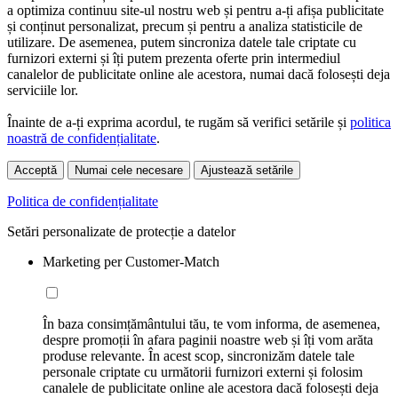
a optimiza continuu site-ul nostru web și pentru a-ți afișa publicitate
și conținut personalizat, precum și pentru a analiza statisticile de
utilizare. De asemenea, putem sincroniza datele tale criptate cu
furnizori externi și îți putem prezenta oferte prin intermediul
canalelor de publicitate online ale acestora, numai dacă folosești deja
serviciile lor.
Înainte de a-ți exprima acordul, te rugăm să verifici setările și
politica
noastră de confidențialitate
.
Acceptă
Numai cele necesare
Ajustează setările
Politica de confidențialitate
Setări personalizate de protecție a datelor
Marketing per Customer-Match
În baza consimțământului tău, te vom informa, de asemenea,
despre promoții în afara paginii noastre web și îți vom arăta
produse relevante. În acest scop, sincronizăm datele tale
personale criptate cu următorii furnizori externi și folosim
canalele de publicitate online ale acestora dacă folosești deja