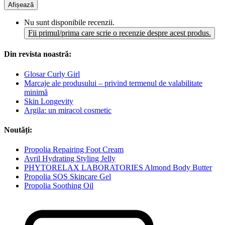
Afișează
Nu sunt disponibile recenzii.
Fii primul/prima care scrie o recenzie despre acest produs.
Din revista noastră:
Glosar Curly Girl
Marcaje ale produsului – privind termenul de valabilitate
minimă
Skin Longevity
Argila: un miracol cosmetic
Noutăți:
Propolia Repairing Foot Cream
Avril Hydrating Styling Jelly
PHYTORELAX LABORATORIES Almond Body Butter
Propolia SOS Skincare Gel
Propolia Soothing Oil