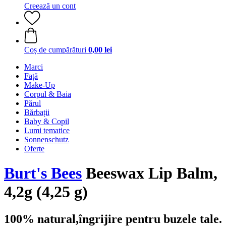
Creează un cont
Coș de cumpărături
0,00 lei
Marci
Față
Make-Up
Corpul & Baia
Părul
Bărbații
Baby & Copil
Lumi tematice
Sonnenschutz
Oferte
Burt's Bees
Beeswax Lip Balm,
4,2g (4,25 g)
100% natural,îngrijire pentru buzele tale.