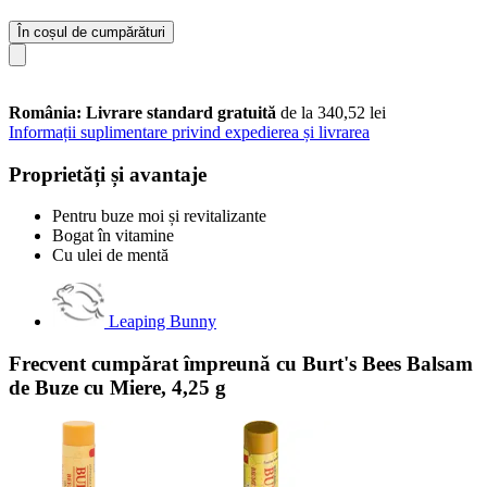
În coșul de cumpărături
România: Livrare standard gratuită
de la 340,52 lei
Informații suplimentare privind expedierea și livrarea
Proprietăți și avantaje
Pentru buze moi și revitalizante
Bogat în vitamine
Cu ulei de mentă
Leaping Bunny
Frecvent cumpărat împreună cu Burt's Bees Balsam
de Buze cu Miere, 4,25 g