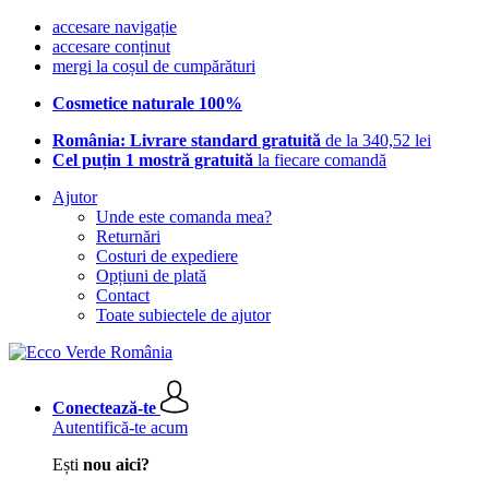
accesare navigație
accesare conținut
mergi la coșul de cumpărături
Cosmetice naturale 100%
România: Livrare standard gratuită
de la 340,52 lei
Cel puțin 1 mostră gratuită
la fiecare comandă
Ajutor
Unde este comanda mea?
Returnări
Costuri de expediere
Opțiuni de plată
Contact
Toate subiectele de ajutor
Conectează-te
Autentifică-te acum
Ești
nou aici?