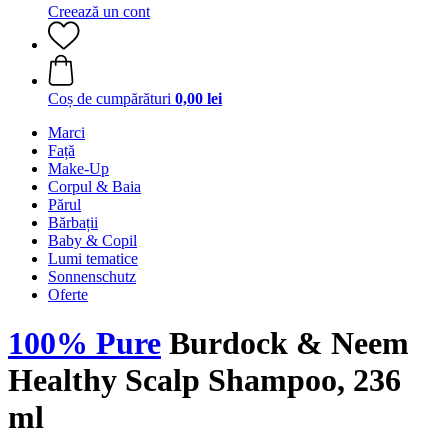
Creează un cont
Coș de cumpărături
0,00 lei
Marci
Față
Make-Up
Corpul & Baia
Părul
Bărbații
Baby & Copil
Lumi tematice
Sonnenschutz
Oferte
100% Pure
Burdock & Neem
Healthy Scalp Shampoo, 236
ml