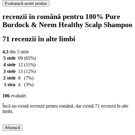
Evaluează acest produs
recenzii în română pentru 100% Pure
Burdock & Neem Healthy Scalp Shampoo
71 recenzii în alte limbi
4,3
din 5 stele
5 stele
69
(65%)
4 stele
12
(11%)
3 stele
13
(12%)
2 stele
8
(7%)
1 stea
4
(3%)
106
evaluări
Încă nu există recenzii pentru română, dar există 71 recenzii în alte
limbi.
Afișează