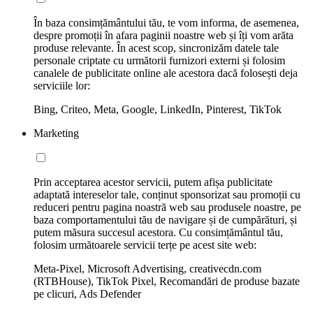
În baza consimțământului tău, te vom informa, de asemenea,
despre promoții în afara paginii noastre web și îți vom arăta
produse relevante. În acest scop, sincronizăm datele tale
personale criptate cu următorii furnizori externi și folosim
canalele de publicitate online ale acestora dacă folosești deja
serviciile lor:
Bing, Criteo, Meta, Google, LinkedIn, Pinterest, TikTok
Marketing
Prin acceptarea acestor servicii, putem afișa publicitate
adaptată intereselor tale, conținut sponsorizat sau promoții cu
reduceri pentru pagina noastră web sau produsele noastre, pe
baza comportamentului tău de navigare și de cumpărături, și
putem măsura succesul acestora. Cu consimțământul tău,
folosim următoarele servicii terțe pe acest site web:
Meta-Pixel, Microsoft Advertising, creativecdn.com
(RTBHouse), TikTok Pixel, Recomandări de produse bazate
pe clicuri, Ads Defender