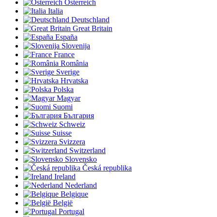
Österreich
Italia
Deutschland
Great Britain
España
Slovenija
France
România
Sverige
Hrvatska
Polska
Magyar
Suomi
България
Schweiz
Suisse
Svizzera
Switzerland
Slovensko
Česká republika
Ireland
Nederland
Belgique
België
Portugal