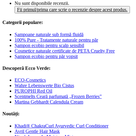
Nu sunt disponibile recenzii.
Fii primul/prima care scrie o recenzie despre acest produs.
Categorii populare:
Șampoane naturale sub formă fluidă
100% Pure - Tratamente naturale pentru păr
Șampon ecobio pentru scalp sensibil
Cosmetice naturale certificate de PETA Cruelty Free
Șampon ecobio pentru păr vopsit
Descoperă Ecco Verde:
ECO-Cosmetics
Wahre Lebenswerte Bio Cistus
PUROPHI Red Oil
Scentmelts Ceară parfumată „Frozen Berries”
Martina Gebhardt Calendula Cream
Noutăți:
Khadi® ChakraCurl Ayurvedic Curl Conditioner
Avril Gentle Hair Mask