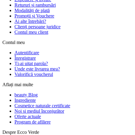
Retururi și rambursări
Modalități de plată
Promoții și Vouchere
Ai alte întrebări?
Clienți persoane juridice
Contul meu client
Contul meu
Autentificare
Înregistrare
Ți-ai uitat parola?
Unde este livrarea mea?
Valorifică voucherul
Aflați mai multe
beauty Blog
Ingrediente
Cosmetice naturale certificate
Noi si mediul înconjurător
Oferte actuale
Program de afiliere
Despre Ecco Verde