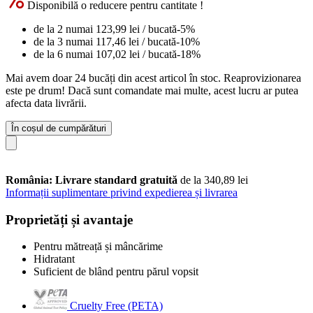
Disponibilă o reducere pentru cantitate !
de la 2 numai
123,99 lei
/ bucată
-5%
de la 3 numai
117,46 lei
/ bucată
-10%
de la 6 numai
107,02 lei
/ bucată
-18%
Mai avem doar 24 bucăți din acest articol în stoc. Reaprovizionarea
este pe drum! Dacă sunt comandate mai multe, acest lucru ar putea
afecta data livrării.
În coșul de cumpărături
România: Livrare standard gratuită
de la 340,89 lei
Informații suplimentare privind expedierea și livrarea
Proprietăți și avantaje
Pentru mătreață și mâncărime
Hidratant
Suficient de blând pentru părul vopsit
Cruelty Free (PETA)