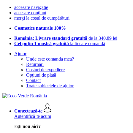
accesare navigație
accesare conținut
mergi la coșul de cumpărături
Cosmetice naturale 100%
România: Livrare standard gratuită
de la 340,89 lei
Cel puțin 1 mostră gratuită
la fiecare comandă
Ajutor
Unde este comanda mea?
Returnări
Costuri de expediere
Opțiuni de plată
Contact
Toate subiectele de ajutor
Conectează-te
Autentifică-te acum
Ești
nou aici?