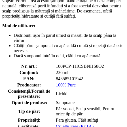
vopsit! Formularea acestui șampon blând curăță pe o bază complet
naturală, eliberează porii înfundați și a fost special dezvoltat pentru
scalp predispus la mătreață și mâncărime. De asemenea, oferă
proprietăți hidratante și curăță fără sulfați.
Mod de utilizare:
Distribuiți ușor în părul umed și masați de la scalp până la
vârfuri.
Clătiți părul șamponat cu apă caldă curată și repetați dacă este
necesar.
Dacă șamponul intră în ochi, clătiți cu apă curată.
Nr. art.:
100PCP-1HCSBNHS8OZ
Conținut:
236 ml
EAN:
843585101942
Producator:
100% Pure
Consistență/Formă de
Lichid
prezentare:
Tipuri de produse:
Șampoane
Păr vopsit, Scalp sensibil, Pentru
Tip de păr:
orice tip de păr
Proprietăți:
Fara gluten, Fără sulfați
Certificate:
Cruelty Free (PETA)