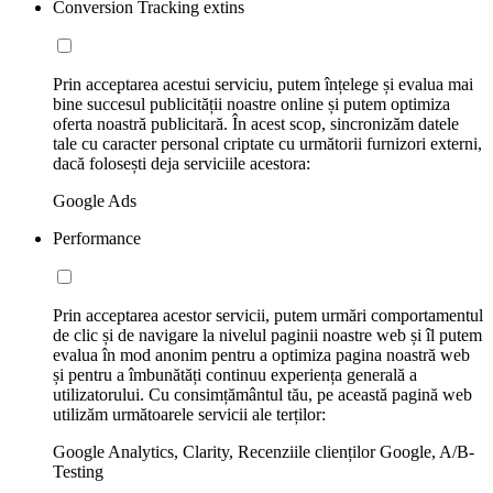
Conversion Tracking extins
Prin acceptarea acestui serviciu, putem înțelege și evalua mai
bine succesul publicității noastre online și putem optimiza
oferta noastră publicitară. În acest scop, sincronizăm datele
tale cu caracter personal criptate cu următorii furnizori externi,
dacă folosești deja serviciile acestora:
Google Ads
Performance
Prin acceptarea acestor servicii, putem urmări comportamentul
de clic și de navigare la nivelul paginii noastre web și îl putem
evalua în mod anonim pentru a optimiza pagina noastră web
și pentru a îmbunătăți continuu experiența generală a
utilizatorului. Cu consimțământul tău, pe această pagină web
utilizăm următoarele servicii ale terților:
Google Analytics, Clarity, Recenziile clienților Google, A/B-
Testing