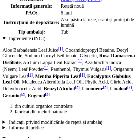
Informații generale:
Rețetă nouă
PAO:
6 luni
A se păstra la rece, uscat și protejat de
Instrucțiuni de depozitare:
lumină
Tip ambalaj:
Tub
Ingrediente (INCI)
[1]
Aloe Barbadensis Leaf Juice
, Cocamidopropyl Betaine, Decyl
Glucoside, Sodium Cocoyl Isethionate, Glycerin,
Rosa Damascena
[1]
Distillate
, Arctium Lappa Leaf Extract
, Azadirachta Indica
[1]
[1]
(Neem) Leaf Powder
, Panthenol, Thymus Vulgaris
, Origanum
[1]
[1]
Vulgare Leaf
,
Mentha Piperita Leaf
,
Eucalyptus Globulus
Leaf Oil
, Melaleuca Alternifolia Leaf Oil, Phytic Acid, Citric Acid,
[2]
[2]
[2]
Dehydroacetic Acid,
Benzyl Alcohol
,
Limonene
,
Linalool
,
[2]
[2]
Geraniol
,
Eugenol
din culturi organice controlate
fabricat din uleiuri naturale
Indicații privind modificările de rețetă și ambalaj
Informații juridice