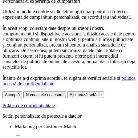
Personaliză-ți experiența de cumpărături
Utilizăm module cookie și alte tehnologii doar pentru a-ți oferi o
experiență de cumpărături personalizată, cu acordul tău individual.
În acest scop, colectăm date despre utilizatorii noștri,
comportamentul și dispozitivele acestora. Utilizăm aceste date pentru
a optimiza continuu site-ul nostru web și pentru a-ți afișa publicitate
și conținut personalizat, precum și pentru a analiza statisticile de
utilizare. De asemenea, putem sincroniza datele tale criptate cu
furnizori externi și îți putem prezenta oferte prin intermediul
canalelor de publicitate online ale acestora, numai dacă folosești deja
serviciile lor.
Înainte de a-ți exprima acordul, te rugăm să verifici setările și
politica
noastră de confidențialitate
.
Acceptă
Numai cele necesare
Ajustează setările
Politica de confidențialitate
Setări personalizate de protecție a datelor
Marketing per Customer-Match