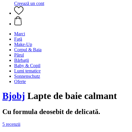
Creează un cont
Marci
Față
Make-Up
Corpul & Baia
Părul
Bărbații
Baby & Copil
Lumi tematice
Sonnenschutz
Oferte
Bjobj
Lapte de baie calmant
Cu formula deosebit de delicată.
5 recenzii