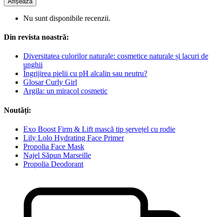
Afișează
Nu sunt disponibile recenzii.
Din revista noastră:
Diversitatea culorilor naturale: cosmetice naturale și lacuri de
unghii
Îngrijirea pielii cu pH alcalin sau neutru?
Glosar Curly Girl
Argila: un miracol cosmetic
Noutăți:
Exo Boost Firm & Lift mască tip șervețel cu rodie
Lily Lolo Hydrating Face Primer
Propolia Face Mask
Najel Săpun Marseille
Propolia Deodorant