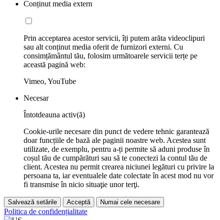
Conținut media extern
Prin acceptarea acestor servicii, îți putem arăta videoclipuri
sau alt conținut media oferit de furnizori externi. Cu
consimțământul tău, folosim următoarele servicii terțe pe
această pagină web:
Vimeo, YouTube
Necesar
Întotdeauna activ(ă)
Cookie-urile necesare din punct de vedere tehnic garantează
doar funcțiile de bază ale paginii noastre web. Acestea sunt
utilizate, de exemplu, pentru a-ți permite să aduni produse în
coșul tău de cumpărături sau să te conectezi la contul tău de
client. Acestea nu permit crearea niciunei legături cu privire la
persoana ta, iar eventualele date colectate în acest mod nu vor
fi transmise în nicio situaţie unor terţi.
Salvează setările
Acceptă
Numai cele necesare
Politica de confidențialitate