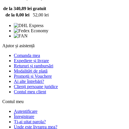
de la 340,89 lei
gratuit
de la 0,00 lei
52,00 lei
Ajutor și asistență
Comanda mea
Expediere și livrare
Retururi și rambursări
Modalități de plată
Promoții și Vouchere
Ai alte întrebări?
Clienți persoane juridice
Contul meu client
Contul meu
Autentificare
Înregistrare
Ți-ai uitat parola?
Unde este livrarea mea?