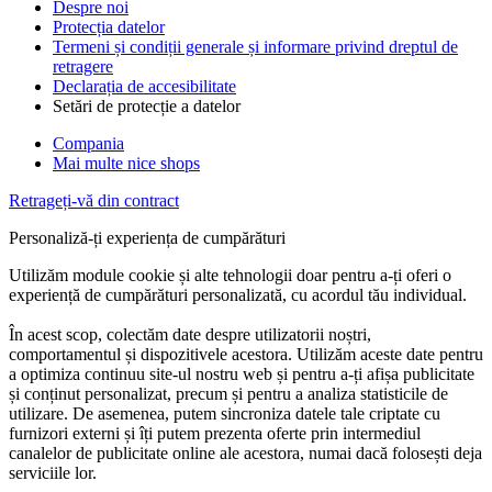
Despre noi
Protecția datelor
Termeni și condiții generale și informare privind dreptul de
retragere
Declarația de accesibilitate
Setări de protecție a datelor
Compania
Mai multe nice shops
Retrageți-vă din contract
Personaliză-ți experiența de cumpărături
Utilizăm module cookie și alte tehnologii doar pentru a-ți oferi o
experiență de cumpărături personalizată, cu acordul tău individual.
În acest scop, colectăm date despre utilizatorii noștri,
comportamentul și dispozitivele acestora. Utilizăm aceste date pentru
a optimiza continuu site-ul nostru web și pentru a-ți afișa publicitate
și conținut personalizat, precum și pentru a analiza statisticile de
utilizare. De asemenea, putem sincroniza datele tale criptate cu
furnizori externi și îți putem prezenta oferte prin intermediul
canalelor de publicitate online ale acestora, numai dacă folosești deja
serviciile lor.