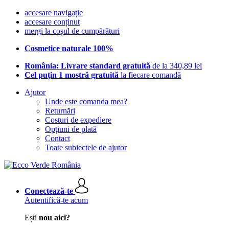
accesare navigație
accesare conținut
mergi la coșul de cumpărături
Cosmetice naturale 100%
România: Livrare standard gratuită
de la 340,89 lei
Cel puțin 1 mostră gratuită
la fiecare comandă
Ajutor
Unde este comanda mea?
Returnări
Costuri de expediere
Opțiuni de plată
Contact
Toate subiectele de ajutor
Conectează-te
Autentifică-te acum
Ești
nou aici?