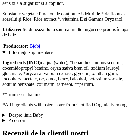
sensibilă a sugarilor și a copiilor.
Substanțe vegetale funcționale conținute: Uleiuri de * de floarea-
soarelui și Rice, Rice extract *, vitamina E și Gamma Oryzanol
Utilizare:
Se diluează două sau mai multe linguri de produs în apa
de baie.
Producator:
Bjobj
Informații suplimentare
Ingredients (INCI):
aqua (water), *helianthus annuus seed oil,
cocamidopropyl betaine, oryza sativa bran oil, sodium lauroyl
glutamate, *oryza sativa bran extract, glycerin, xanthan gum,
tocopheryl acetate, oryzanol, benzyl alcohol, potassium sorbate,
sodium benzoate, coumarin, farnesol, **parfum.
**from essential oils
*All ingredients with asterisk are from Certified Organic Farming
Despre linia Baby
Accesorii
Recenzii de la clienții noștri