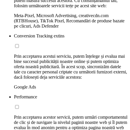
putem măsura succesul acestora. Cu consimțământul tău,
folosim următoarele servicii terțe pe acest site web:
Meta-Pixel, Microsoft Advertising, creativecdn.com
(RTBHouse), TikTok Pixel, Recomandări de produse bazate
pe clicuri, Ads Defender
Conversion Tracking extins
Prin acceptarea acestui serviciu, putem înțelege și evalua mai
bine succesul publicității noastre online și putem optimiza
oferta noastră publicitară. În acest scop, sincronizăm datele
tale cu caracter personal criptate cu următorii furnizori externi,
dacă folosești deja serviciile acestora:
Google Ads
Performance
Prin acceptarea acestor servicii, putem urmări comportamentul
de clic și de navigare la nivelul paginii noastre web și îl putem
evalua în mod anonim pentru a optimiza pagina noastră web