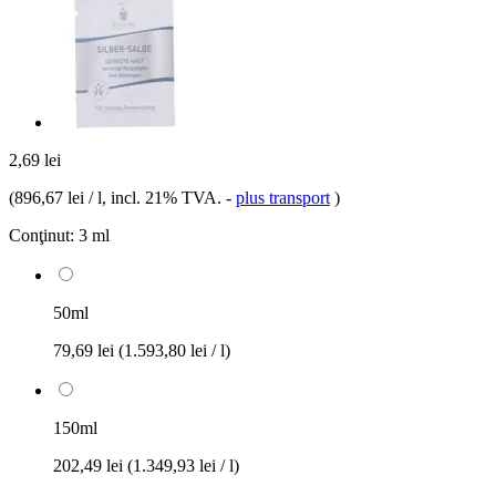
2,69 lei
(
896,67 lei / l
, incl. 21% TVA.
-
plus transport
)
Conţinut:
3 ml
50ml
79,69 lei
(1.593,80 lei / l)
150ml
202,49 lei
(1.349,93 lei / l)