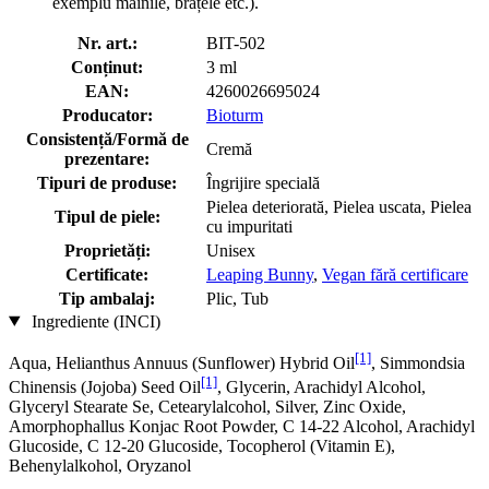
exemplu mâinile, brațele etc.).
Nr. art.:
BIT-502
Conținut:
3 ml
EAN:
4260026695024
Producator:
Bioturm
Consistență/Formă de
Cremă
prezentare:
Tipuri de produse:
Îngrijire specială
Pielea deteriorată, Pielea uscata, Pielea
Tipul de piele:
cu impuritati
Proprietăți:
Unisex
Certificate:
Leaping Bunny
,
Vegan fără certificare
Tip ambalaj:
Plic, Tub
Ingrediente (INCI)
[1]
Aqua, Helianthus Annuus (Sunflower) Hybrid Oil
, Simmondsia
[1]
Chinensis (Jojoba) Seed Oil
, Glycerin, Arachidyl Alcohol,
Glyceryl Stearate Se, Cetearylalcohol, Silver, Zinc Oxide,
Amorphophallus Konjac Root Powder, C 14-22 Alcohol, Arachidyl
Glucoside, C 12-20 Glucoside, Tocopherol (Vitamin E),
Behenylalkohol, Oryzanol