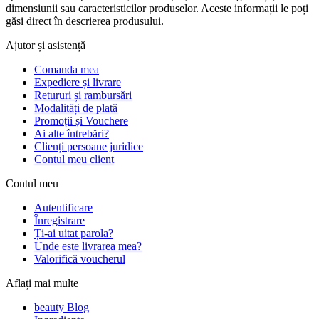
dimensiunii sau caracteristicilor produselor. Aceste informații le poți
găsi direct în descrierea produsului.
Ajutor și asistență
Comanda mea
Expediere și livrare
Retururi și rambursări
Modalități de plată
Promoții și Vouchere
Ai alte întrebări?
Clienți persoane juridice
Contul meu client
Contul meu
Autentificare
Înregistrare
Ți-ai uitat parola?
Unde este livrarea mea?
Valorifică voucherul
Aflați mai multe
beauty Blog