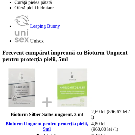
Curăță pielea pătată
Oferă pielii hidratare
Leaping Bunny
Unisex
Frecvent cumpărat împreună cu Bioturm Unguent
pentru protecţia pielii, 5ml
2,69 lei
(896,67 lei /
Bioturm Silber-Salbe-unguent, 3 ml
l)
Bioturm Unguent pentru protecţia pielii,
4,80 lei
5ml
(960,00 lei / l)