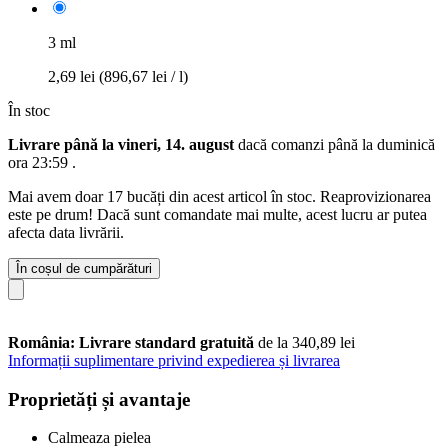
3 ml
2,69 lei
(896,67 lei / l)
În stoc
Livrare până la vineri, 14. august
dacă comanzi până la
duminică
ora 23:59
.
Mai avem doar 17 bucăți din acest articol în stoc. Reaprovizionarea
este pe drum! Dacă sunt comandate mai multe, acest lucru ar putea
afecta data livrării.
În coșul de cumpărături
România: Livrare standard gratuită
de la 340,89 lei
Informații suplimentare privind expedierea și livrarea
Proprietăți și avantaje
Calmeaza pielea