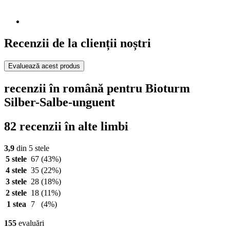
Recenzii de la clienții noștri
Evaluează acest produs
recenzii în română pentru Bioturm
Silber-Salbe-unguent
82 recenzii în alte limbi
3,9
din 5 stele
5 stele
67
(43%)
4 stele
35
(22%)
3 stele
28
(18%)
2 stele
18
(11%)
1 stea
7
(4%)
155
evaluări