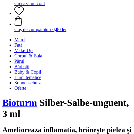
Creează un cont
Coș de cumpărături
0,00 lei
Marci
Față
Make-Up
Corpul & Baia
Părul
Bărbații
Baby & Copil
Lumi tematice
Sonnenschutz
Oferte
Bioturm
Silber-Salbe-unguent,
3 ml
Amelioreaza inflamatia, hrăneşte pielea şi