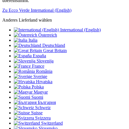
übereinstimmt.
Zu Ecco Verde International (English)
Anderes Lieferland wählen
International (English)
Österreich
Italia
Deutschland
Great Britain
España
Slovenija
France
România
Sverige
Hrvatska
Polska
Magyar
Suomi
България
Schweiz
Suisse
Svizzera
Switzerland
Slovensko