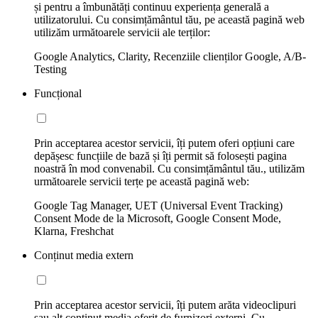
și pentru a îmbunătăți continuu experiența generală a
utilizatorului. Cu consimțământul tău, pe această pagină web
utilizăm următoarele servicii ale terților:
Google Analytics, Clarity, Recenziile clienților Google, A/B-
Testing
Funcțional
Prin acceptarea acestor servicii, îți putem oferi opțiuni care
depășesc funcțiile de bază și îți permit să folosești pagina
noastră în mod convenabil. Cu consimțământul tău., utilizăm
următoarele servicii terțe pe această pagină web:
Google Tag Manager, UET (Universal Event Tracking)
Consent Mode de la Microsoft, Google Consent Mode,
Klarna, Freshchat
Conținut media extern
Prin acceptarea acestor servicii, îți putem arăta videoclipuri
sau alt conținut media oferit de furnizori externi. Cu