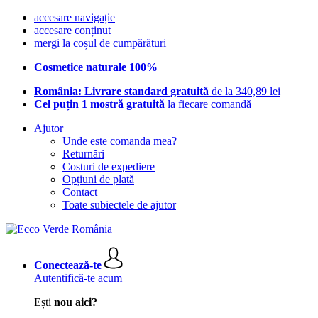
accesare navigație
accesare conținut
mergi la coșul de cumpărături
Cosmetice naturale 100%
România: Livrare standard gratuită
de la 340,89 lei
Cel puțin 1 mostră gratuită
la fiecare comandă
Ajutor
Unde este comanda mea?
Returnări
Costuri de expediere
Opțiuni de plată
Contact
Toate subiectele de ajutor
Conectează-te
Autentifică-te acum
Ești
nou aici?