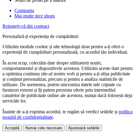
Setări de protecție a datelor
Compania
Mai multe nice shops
Retrageți-vă din contract
Personaliză-ți experiența de cumpărături
Utilizăm module cookie și alte tehnologii doar pentru a-ți oferi o
experiență de cumpărături personalizată, cu acordul tău individual.
În acest scop, colectăm date despre utilizatorii noștri,
comportamentul și dispozitivele acestora. Utilizăm aceste date pentru
a optimiza continuu site-ul nostru web și pentru a-ți afișa publicitate
și conținut personalizat, precum și pentru a analiza statisticile de
utilizare. De asemenea, putem sincroniza datele tale criptate cu
furnizori externi și îți putem prezenta oferte prin intermediul
canalelor de publicitate online ale acestora, numai dacă folosești deja
serviciile lor.
Înainte de a-ți exprima acordul, te rugăm să verifici setările și
politica
noastră de confidențialitate
.
Acceptă
Numai cele necesare
Ajustează setările