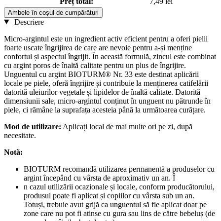
Preț total:
7,49 lei
Ambele în coșul de cumpărături
Descriere
Micro-argintul este un ingredient activ eficient pentru a oferi pielii
foarte uscate îngrijirea de care are nevoie pentru a-și menține
confortul și aspectul îngrijit. În această formulă, zincul este combinat
cu argint poros de înaltă calitate pentru un plus de îngrijire.
Unguentul cu argint BIOTURM® Nr. 33 este destinat aplicării
locale pe piele, oferă îngrijire și contribuie la menținerea catifelării
datorită uleiurilor vegetale și lipidelor de înaltă calitate. Datorită
dimensiunii sale, micro-argintul conținut în unguent nu pătrunde în
piele, ci rămâne la suprafața acesteia până la următoarea curățare.
Mod de utilizare:
Aplicați local de mai multe ori pe zi, după
necesitate.
Notă:
BIOTURM recomandă utilizarea permanentă a produselor cu
argint începând cu vârsta de aproximativ un an. Î
n cazul utilizării ocazionale și locale, conform producătorului,
produsul poate fi aplicat și copiilor cu vârsta sub un an.
Totuși, trebuie avut grijă ca unguentul să fie aplicat doar pe
zone care nu pot fi atinse cu gura sau lins de către bebeluș (de