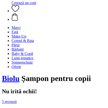
Creează un cont
Marci
Față
Make-Up
Corpul & Baia
Părul
Bărbații
Baby & Copil
Lumi tematice
Sonnenschutz
Oferte
Biolu
Șampon pentru copii
Nu irită ochii!
5 recenzii