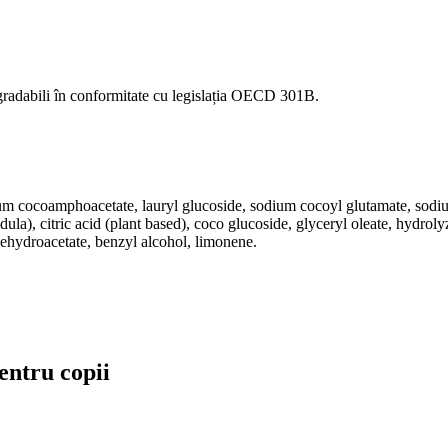
egradabili în conformitate cu legislația OECD 301B.
um cocoamphoacetate, lauryl glucoside, sodium cocoyl glutamate, sodium
ula), citric acid (plant based), coco glucoside, glyceryl oleate, hydroly
dehydroacetate, benzyl alcohol, limonene.
entru copii