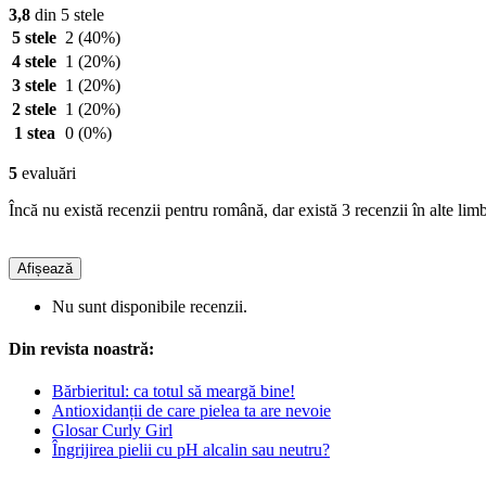
3,8
din 5 stele
5 stele
2
(40%)
4 stele
1
(20%)
3 stele
1
(20%)
2 stele
1
(20%)
1 stea
0
(0%)
5
evaluări
Încă nu există recenzii pentru română, dar există 3 recenzii în alte limb
Afișează
Nu sunt disponibile recenzii.
Din revista noastră:
Bărbieritul: ca totul să meargă bine!
Antioxidanții de care pielea ta are nevoie
Glosar Curly Girl
Îngrijirea pielii cu pH alcalin sau neutru?