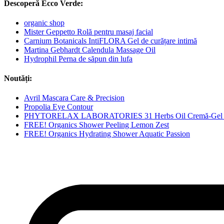
Descoperă Ecco Verde:
organic shop
Mister Geppetto Rolă pentru masaj facial
Carnium Botanicals IntiFLORA Gel de curățare intimă
Martina Gebhardt Calendula Massage Oil
Hydrophil Perna de săpun din lufa
Noutăți:
Avril Mascara Care & Precision
Propolia Eye Contour
PHYTORELAX LABORATORIES 31 Herbs Oil Cremă-Gel M
FREE! Organics Shower Peeling Lemon Zest
FREE! Organics Hydrating Shower Aquatic Passion