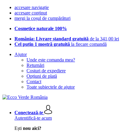
accesare navigație
accesare conținut
mergi la coșul de cumpărături
Cosmetice naturale 100%
România: Livrare standard gratuită
de la 341,00 lei
Cel puțin 1 mostră gratuită
la fiecare comandă
Ajutor
Unde este comanda mea?
Returnări
Costuri de expediere
Opțiuni de plată
Contact
Toate subiectele de ajutor
Conectează-te
Autentifică-te acum
Ești
nou aici?