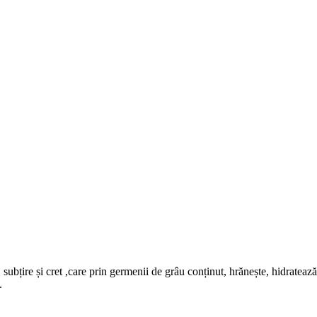
ubțire și cret ,care prin germenii de grâu conținut, hrănește, hidratează ș
.