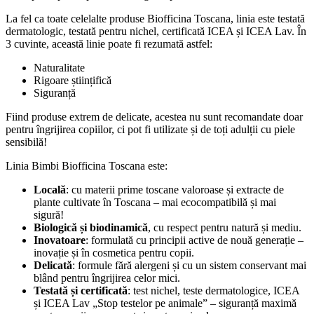
La fel ca toate celelalte produse Biofficina Toscana, linia este testată
dermatologic, testată pentru nichel, certificată ICEA și ICEA Lav. În
3 cuvinte, această linie poate fi rezumată astfel:
Naturalitate
Rigoare științifică
Siguranță
Fiind produse extrem de delicate, acestea nu sunt recomandate doar
pentru îngrijirea copiilor, ci pot fi utilizate și de toți adulții cu piele
sensibilă!
Linia Bimbi Biofficina Toscana este:
Locală
: cu materii prime toscane valoroase și extracte de
plante cultivate în Toscana – mai ecocompatibilă și mai
sigură!
Biologică și biodinamică
, cu respect pentru natură și mediu.
Inovatoare
: formulată cu principii active de nouă generație –
inovație și în cosmetica pentru copii.
Delicată
: formule fără alergeni și cu un sistem conservant mai
blând pentru îngrijirea celor mici.
Testată și certificată
: test nichel, teste dermatologice, ICEA
și ICEA Lav „Stop testelor pe animale” – siguranță maximă