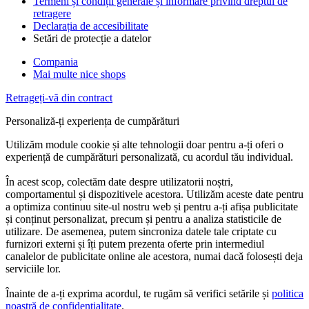
Termeni și condiții generale și informare privind dreptul de
retragere
Declarația de accesibilitate
Setări de protecție a datelor
Compania
Mai multe nice shops
Retrageți-vă din contract
Personaliză-ți experiența de cumpărături
Utilizăm module cookie și alte tehnologii doar pentru a-ți oferi o
experiență de cumpărături personalizată, cu acordul tău individual.
În acest scop, colectăm date despre utilizatorii noștri,
comportamentul și dispozitivele acestora. Utilizăm aceste date pentru
a optimiza continuu site-ul nostru web și pentru a-ți afișa publicitate
și conținut personalizat, precum și pentru a analiza statisticile de
utilizare. De asemenea, putem sincroniza datele tale criptate cu
furnizori externi și îți putem prezenta oferte prin intermediul
canalelor de publicitate online ale acestora, numai dacă folosești deja
serviciile lor.
Înainte de a-ți exprima acordul, te rugăm să verifici setările și
politica
noastră de confidențialitate
.