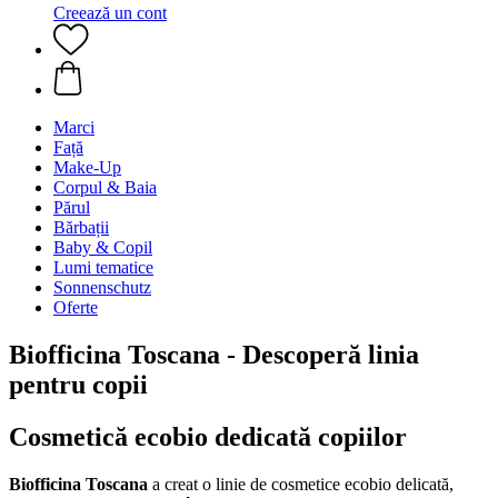
Creează un cont
Marci
Față
Make-Up
Corpul & Baia
Părul
Bărbații
Baby & Copil
Lumi tematice
Sonnenschutz
Oferte
Biofficina Toscana - Descoperă linia
pentru copii
Cosmetică ecobio dedicată copiilor
Biofficina Toscana
a creat o linie de cosmetice ecobio delicată,