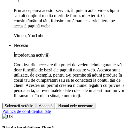
Prin acceptarea acestor servicii, îți putem arăta videoclipuri
sau alt conținut media oferit de furnizori externi. Cu
consimțământul tău, folosim următoarele servicii terțe pe
această pagină web:
Vimeo, YouTube
Necesar
Întotdeauna activ(ă)
Cookie-urile necesare din punct de vedere tehnic garantează
doar funcțiile de bază ale paginii noastre web. Acestea sunt
utilizate, de exemplu, pentru a-ți permite să aduni produse în
coșul tău de cumpărături sau să te conectezi la contul tău de
client. Acestea nu permit crearea niciunei legături cu privire la
persoana ta, iar eventualele date colectate în acest mod nu vor
fi transmise în nicio situaţie unor terţi.
Salvează setările
Acceptă
Numai cele necesare
Politica de confidențialitate
Bist du im richtigen Shop?