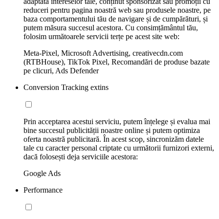
adaptată intereselor tale, conținut sponsorizat sau promoții cu
reduceri pentru pagina noastră web sau produsele noastre, pe
baza comportamentului tău de navigare și de cumpărături, și
putem măsura succesul acestora. Cu consimțământul tău,
folosim următoarele servicii terțe pe acest site web:
Meta-Pixel, Microsoft Advertising, creativecdn.com
(RTBHouse), TikTok Pixel, Recomandări de produse bazate
pe clicuri, Ads Defender
Conversion Tracking extins
Prin acceptarea acestui serviciu, putem înțelege și evalua mai
bine succesul publicității noastre online și putem optimiza
oferta noastră publicitară. În acest scop, sincronizăm datele
tale cu caracter personal criptate cu următorii furnizori externi,
dacă folosești deja serviciile acestora:
Google Ads
Performance