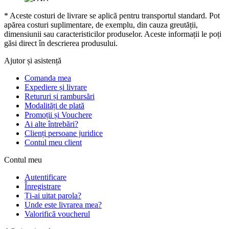
* Aceste costuri de livrare se aplică pentru transportul standard. Pot
apărea costuri suplimentare, de exemplu, din cauza greutății,
dimensiunii sau caracteristicilor produselor. Aceste informații le poți
găsi direct în descrierea produsului.
Ajutor și asistență
Comanda mea
Expediere și livrare
Retururi și rambursări
Modalități de plată
Promoții și Vouchere
Ai alte întrebări?
Clienți persoane juridice
Contul meu client
Contul meu
Autentificare
Înregistrare
Ți-ai uitat parola?
Unde este livrarea mea?
Valorifică voucherul