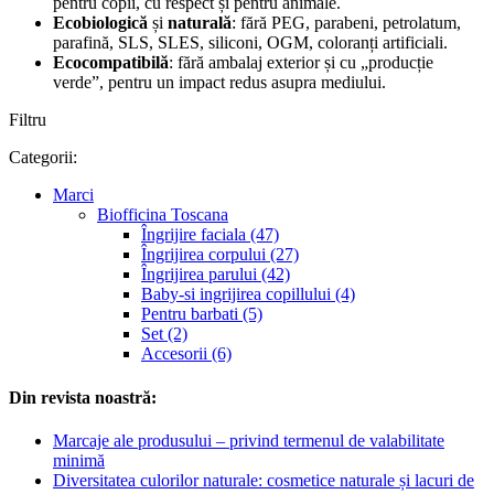
pentru copii, cu respect și pentru animale.
Ecobiologică
și
naturală
: fără PEG, parabeni, petrolatum,
parafină, SLS, SLES, siliconi, OGM, coloranți artificiali.
Ecocompatibilă
: fără ambalaj exterior și cu „producție
verde”, pentru un impact redus asupra mediului.
Filtru
Categorii:
Marci
Biofficina Toscana
Îngrijire faciala (47)
Îngrijirea corpului (27)
Îngrijirea parului (42)
Baby-si ingrijirea copillului (4)
Pentru barbati (5)
Set (2)
Accesorii (6)
Din revista noastră:
Marcaje ale produsului – privind termenul de valabilitate
minimă
Diversitatea culorilor naturale: cosmetice naturale și lacuri de