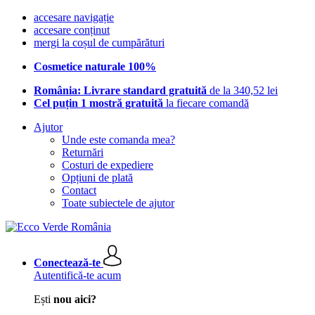
accesare navigație
accesare conținut
mergi la coșul de cumpărături
Cosmetice naturale 100%
România: Livrare standard gratuită
de la 340,52 lei
Cel puțin 1 mostră gratuită
la fiecare comandă
Ajutor
Unde este comanda mea?
Returnări
Costuri de expediere
Opțiuni de plată
Contact
Toate subiectele de ajutor
Conectează-te
Autentifică-te acum
Ești
nou aici?