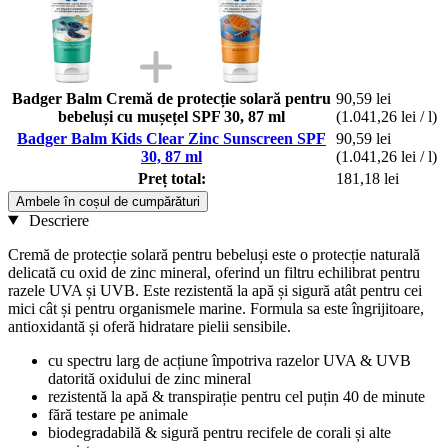
Badger Balm Cremă de protecție solară pentru
90,59 lei
bebeluși cu mușețel SPF 30, 87 ml
(1.041,26 lei / l)
Badger Balm Kids Clear Zinc Sunscreen SPF
90,59 lei
30, 87 ml
(1.041,26 lei / l)
Preț total:
181,18 lei
Ambele în coșul de cumpărături
Descriere
Cremă de protecție solară pentru bebeluși este o protecție naturală
delicată cu oxid de zinc mineral, oferind un filtru echilibrat pentru
razele UVA și UVB. Este rezistentă la apă și sigură atât pentru cei
mici cât și pentru organismele marine. Formula sa este îngrijitoare,
antioxidantă și oferă hidratare pielii sensibile.
cu spectru larg de acțiune împotriva razelor UVA & UVB
datorită oxidului de zinc mineral
rezistentă la apă & transpirație pentru cel puțin 40 de minute
fără testare pe animale
biodegradabilă & sigură pentru recifele de corali și alte