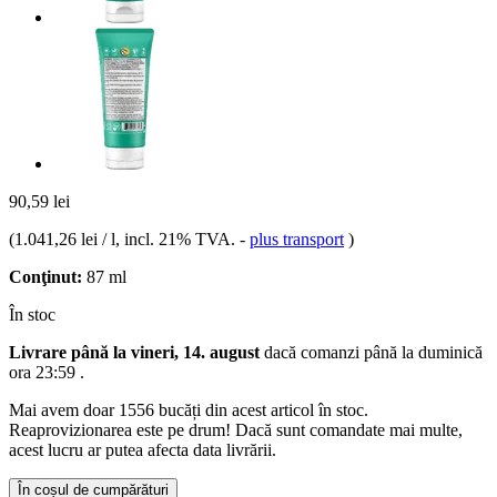
90,59 lei
(
1.041,26 lei / l
, incl. 21% TVA.
-
plus transport
)
Conţinut:
87 ml
În stoc
Livrare până la vineri, 14. august
dacă comanzi până la
duminică
ora 23:59
.
Mai avem doar 1556 bucăți din acest articol în stoc.
Reaprovizionarea este pe drum! Dacă sunt comandate mai multe,
acest lucru ar putea afecta data livrării.
În coșul de cumpărături