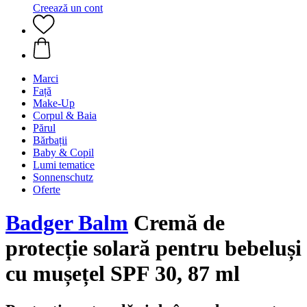
Creează un cont
Marci
Față
Make-Up
Corpul & Baia
Părul
Bărbații
Baby & Copil
Lumi tematice
Sonnenschutz
Oferte
Badger Balm
Cremă de
protecție solară pentru bebeluși
cu mușețel SPF 30, 87 ml