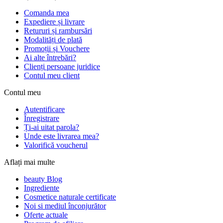
Comanda mea
Expediere și livrare
Retururi și rambursări
Modalități de plată
Promoții și Vouchere
Ai alte întrebări?
Clienți persoane juridice
Contul meu client
Contul meu
Autentificare
Înregistrare
Ți-ai uitat parola?
Unde este livrarea mea?
Valorifică voucherul
Aflați mai multe
beauty Blog
Ingrediente
Cosmetice naturale certificate
Noi si mediul înconjurător
Oferte actuale