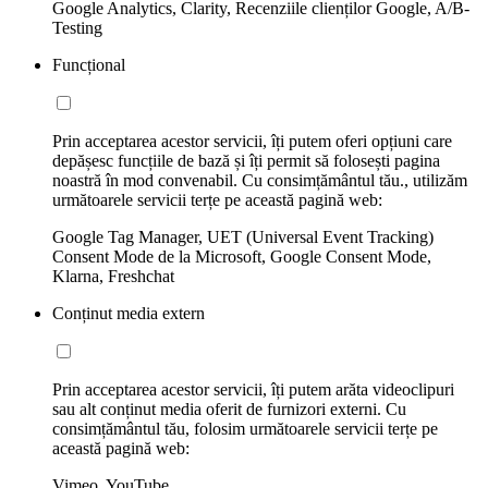
Google Analytics, Clarity, Recenziile clienților Google, A/B-
Testing
Funcțional
Prin acceptarea acestor servicii, îți putem oferi opțiuni care
depășesc funcțiile de bază și îți permit să folosești pagina
noastră în mod convenabil. Cu consimțământul tău., utilizăm
următoarele servicii terțe pe această pagină web:
Google Tag Manager, UET (Universal Event Tracking)
Consent Mode de la Microsoft, Google Consent Mode,
Klarna, Freshchat
Conținut media extern
Prin acceptarea acestor servicii, îți putem arăta videoclipuri
sau alt conținut media oferit de furnizori externi. Cu
consimțământul tău, folosim următoarele servicii terțe pe
această pagină web:
Vimeo, YouTube