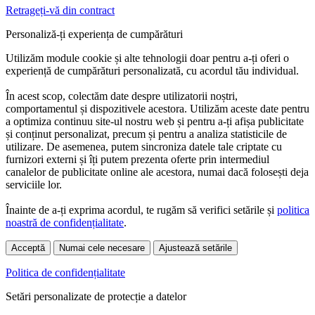
Retrageți-vă din contract
Personaliză-ți experiența de cumpărături
Utilizăm module cookie și alte tehnologii doar pentru a-ți oferi o
experiență de cumpărături personalizată, cu acordul tău individual.
În acest scop, colectăm date despre utilizatorii noștri,
comportamentul și dispozitivele acestora. Utilizăm aceste date pentru
a optimiza continuu site-ul nostru web și pentru a-ți afișa publicitate
și conținut personalizat, precum și pentru a analiza statisticile de
utilizare. De asemenea, putem sincroniza datele tale criptate cu
furnizori externi și îți putem prezenta oferte prin intermediul
canalelor de publicitate online ale acestora, numai dacă folosești deja
serviciile lor.
Înainte de a-ți exprima acordul, te rugăm să verifici setările și
politica
noastră de confidențialitate
.
Acceptă
Numai cele necesare
Ajustează setările
Politica de confidențialitate
Setări personalizate de protecție a datelor