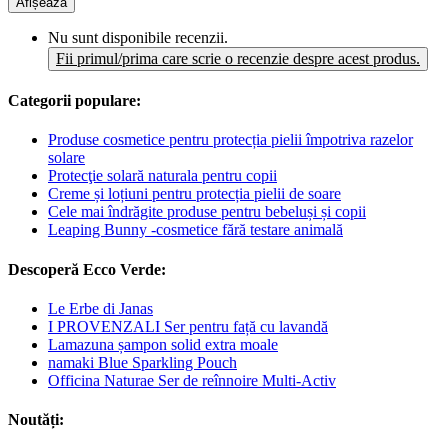
Afișează
Nu sunt disponibile recenzii.
Fii primul/prima care scrie o recenzie despre acest produs.
Categorii populare:
Produse cosmetice pentru protecția pielii împotriva razelor
solare
Protecţie solară naturala pentru copii
Creme și loțiuni pentru protecția pielii de soare
Cele mai îndrăgite produse pentru bebeluși și copii
Leaping Bunny -cosmetice fără testare animală
Descoperă Ecco Verde:
Le Erbe di Janas
I PROVENZALI Ser pentru față cu lavandă
Lamazuna șampon solid extra moale
namaki Blue Sparkling Pouch
Officina Naturae Ser de reînnoire Multi-Activ
Noutăți: