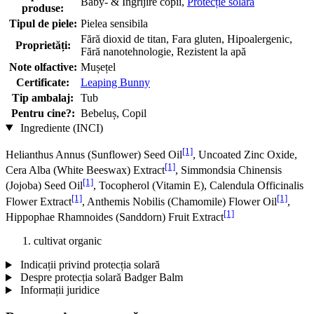
Baby- & Îngrijire copii,
Protecție solară
produse:
Tipul de piele:
Pielea sensibila
Fără dioxid de titan, Fara gluten, Hipoalergenic,
Proprietăți:
Fără nanotehnologie, Rezistent la apă
Note olfactive:
Mușețel
Certificate:
Leaping Bunny
Tip ambalaj:
Tub
Pentru cine?:
Bebeluș, Copil
Ingrediente (INCI)
[1]
Helianthus Annus (Sunflower) Seed Oil
, Uncoated Zinc Oxide,
[1]
Cera Alba (White Beeswax) Extract
, Simmondsia Chinensis
[1]
(Jojoba) Seed Oil
, Tocopherol (Vitamin E), Calendula Officinalis
[1]
[1]
Flower Extract
, Anthemis Nobilis (Chamomile) Flower Oil
,
[1]
Hippophae Rhamnoides (Sanddorn) Fruit Extract
cultivat organic
Indicații privind protecția solară
Despre protecția solară Badger Balm
Informații juridice