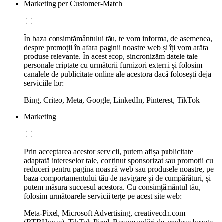
Marketing per Customer-Match
În baza consimțământului tău, te vom informa, de asemenea,
despre promoții în afara paginii noastre web și îți vom arăta
produse relevante. În acest scop, sincronizăm datele tale
personale criptate cu următorii furnizori externi și folosim
canalele de publicitate online ale acestora dacă folosești deja
serviciile lor:
Bing, Criteo, Meta, Google, LinkedIn, Pinterest, TikTok
Marketing
Prin acceptarea acestor servicii, putem afișa publicitate
adaptată intereselor tale, conținut sponsorizat sau promoții cu
reduceri pentru pagina noastră web sau produsele noastre, pe
baza comportamentului tău de navigare și de cumpărături, și
putem măsura succesul acestora. Cu consimțământul tău,
folosim următoarele servicii terțe pe acest site web:
Meta-Pixel, Microsoft Advertising, creativecdn.com
(RTBHouse), TikTok Pixel, Recomandări de produse bazate