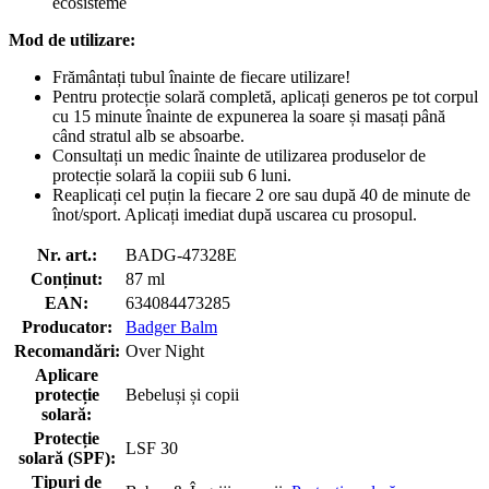
ecosisteme
Mod de utilizare:
Frământați tubul înainte de fiecare utilizare!
Pentru protecție solară completă, aplicați generos pe tot corpul
cu 15 minute înainte de expunerea la soare și masați până
când stratul alb se absoarbe.
Consultați un medic înainte de utilizarea produselor de
protecție solară la copiii sub 6 luni.
Reaplicați cel puțin la fiecare 2 ore sau după 40 de minute de
înot/sport. Aplicați imediat după uscarea cu prosopul.
Nr. art.:
BADG-47328E
Conținut:
87 ml
EAN:
634084473285
Producator:
Badger Balm
Recomandări:
Over Night
Aplicare
protecție
Bebeluși și copii
solară:
Protecție
LSF 30
solară (SPF):
Tipuri de