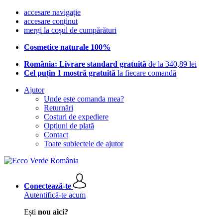
accesare navigație
accesare conținut
mergi la coșul de cumpărături
Cosmetice naturale 100%
România: Livrare standard gratuită
de la 340,89 lei
Cel puțin 1 mostră gratuită
la fiecare comandă
Ajutor
Unde este comanda mea?
Returnări
Costuri de expediere
Opțiuni de plată
Contact
Toate subiectele de ajutor
Conectează-te
Autentifică-te acum
Ești
nou aici?