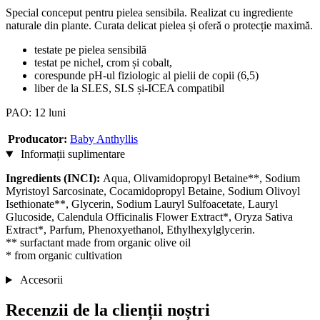
Special conceput pentru pielea sensibila. Realizat cu ingrediente
naturale din plante. Curata delicat pielea și oferă o protecție maximă.
testate pe pielea sensibilă
testat pe nichel, crom și cobalt,
corespunde pH-ul fiziologic al pielii de copii (6,5)
liber de la SLES, SLS și-ICEA compatibil
PAO: 12 luni
Producator:
Baby Anthyllis
Informații suplimentare
Ingredients (INCI):
Aqua, Olivamidopropyl Betaine**, Sodium
Myristoyl Sarcosinate, Cocamidopropyl Betaine, Sodium Olivoyl
Isethionate**, Glycerin, Sodium Lauryl Sulfoacetate, Lauryl
Glucoside, Calendula Officinalis Flower Extract*, Oryza Sativa
Extract*, Parfum, Phenoxyethanol, Ethylhexylglycerin.
** surfactant made from organic olive oil
* from organic cultivation
Accesorii
Recenzii de la clienții noștri