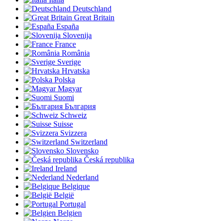
Deutschland
Great Britain
España
Slovenija
France
România
Sverige
Hrvatska
Polska
Magyar
Suomi
България
Schweiz
Suisse
Svizzera
Switzerland
Slovensko
Česká republika
Ireland
Nederland
Belgique
België
Portugal
Belgien