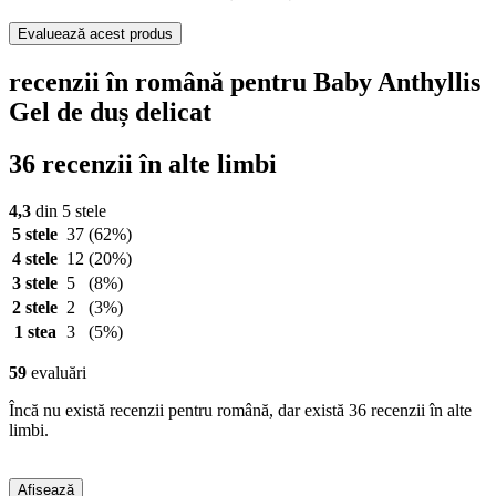
Evaluează acest produs
recenzii în română pentru Baby Anthyllis
Gel de duș delicat
36 recenzii în alte limbi
4,3
din 5 stele
5 stele
37
(62%)
4 stele
12
(20%)
3 stele
5
(8%)
2 stele
2
(3%)
1 stea
3
(5%)
59
evaluări
Încă nu există recenzii pentru română, dar există 36 recenzii în alte
limbi.
Afișează