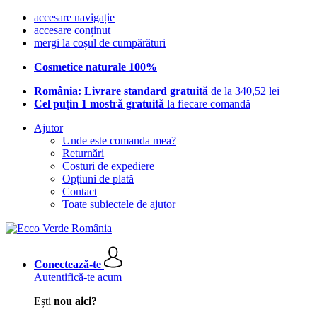
accesare navigație
accesare conținut
mergi la coșul de cumpărături
Cosmetice naturale 100%
România: Livrare standard gratuită
de la 340,52 lei
Cel puțin 1 mostră gratuită
la fiecare comandă
Ajutor
Unde este comanda mea?
Returnări
Costuri de expediere
Opțiuni de plată
Contact
Toate subiectele de ajutor
Conectează-te
Autentifică-te acum
Ești
nou aici?