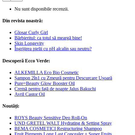
Nu sunt disponibile recenzii.
Din revista noastră:
Glosar Curly Girl
Bărbieritul: ca totul să meargă bine!
Skin Longevity
Îngrijirea pielii cu pH alcalin sau neutru?
Descoperă Ecco Verde:
ALKEMILLA Eco Bio Cosmetic
Șampon 2în1 cu Zmeură pentru Descurcare Ușoară
Pure=Beauty Glow Booster Oil
Cremă pentru față de noapte Jalus Bakuchi
Avril Castor Oil
Noutăți:
ROYS Beauty Sensitive Deo Roll-On
UND GRETEL WALT Hydrating & Setting Spray
BEMA COSMETICI Restructuring Shampoo
Fruit Pigments Long Last Concealer + Super Fruits