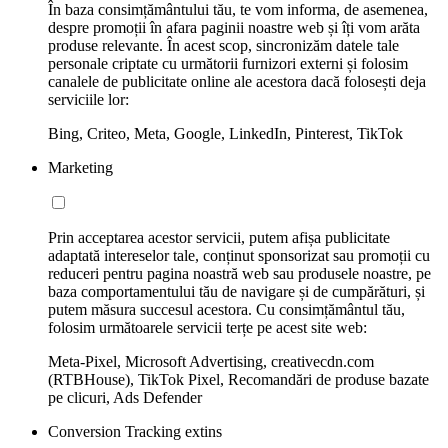
În baza consimțământului tău, te vom informa, de asemenea,
despre promoții în afara paginii noastre web și îți vom arăta
produse relevante. În acest scop, sincronizăm datele tale
personale criptate cu următorii furnizori externi și folosim
canalele de publicitate online ale acestora dacă folosești deja
serviciile lor:
Bing, Criteo, Meta, Google, LinkedIn, Pinterest, TikTok
Marketing
Prin acceptarea acestor servicii, putem afișa publicitate
adaptată intereselor tale, conținut sponsorizat sau promoții cu
reduceri pentru pagina noastră web sau produsele noastre, pe
baza comportamentului tău de navigare și de cumpărături, și
putem măsura succesul acestora. Cu consimțământul tău,
folosim următoarele servicii terțe pe acest site web:
Meta-Pixel, Microsoft Advertising, creativecdn.com
(RTBHouse), TikTok Pixel, Recomandări de produse bazate
pe clicuri, Ads Defender
Conversion Tracking extins