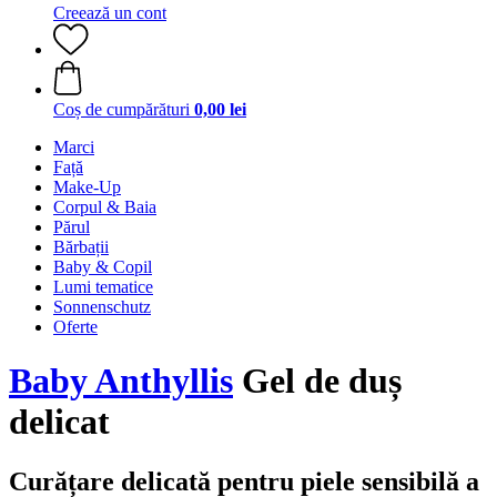
Creează un cont
Coș de cumpărături
0,00 lei
Marci
Față
Make-Up
Corpul & Baia
Părul
Bărbații
Baby & Copil
Lumi tematice
Sonnenschutz
Oferte
Baby Anthyllis
Gel de duș
delicat
Curățare delicată pentru piele sensibilă a