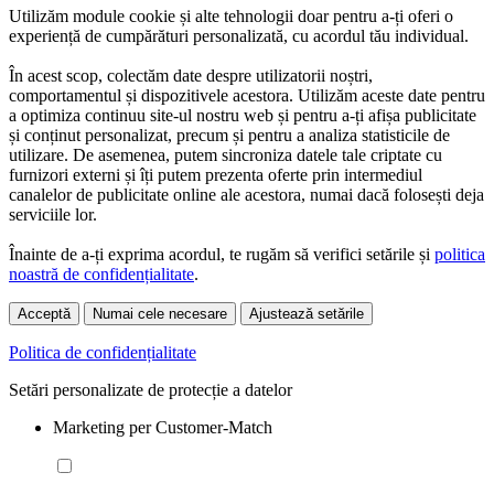
Utilizăm module cookie și alte tehnologii doar pentru a-ți oferi o
experiență de cumpărături personalizată, cu acordul tău individual.
În acest scop, colectăm date despre utilizatorii noștri,
comportamentul și dispozitivele acestora. Utilizăm aceste date pentru
a optimiza continuu site-ul nostru web și pentru a-ți afișa publicitate
și conținut personalizat, precum și pentru a analiza statisticile de
utilizare. De asemenea, putem sincroniza datele tale criptate cu
furnizori externi și îți putem prezenta oferte prin intermediul
canalelor de publicitate online ale acestora, numai dacă folosești deja
serviciile lor.
Înainte de a-ți exprima acordul, te rugăm să verifici setările și
politica
noastră de confidențialitate
.
Acceptă
Numai cele necesare
Ajustează setările
Politica de confidențialitate
Setări personalizate de protecție a datelor
Marketing per Customer-Match