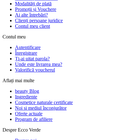
Modalități de plată
Promoții și Vouchere
Ai alte întrebări?
Clienți persoane juridice
Contul meu client
Contul meu
Autentificare
Înregistrare
Ți-ai uitat parola?
Unde este livrarea mea?
Valorifică voucherul
Aflați mai multe
beauty Blog
Ingrediente
Cosmetice naturale certificate
Noi si mediul înconjurător
Oferte actuale
Program de afiliere
Despre Ecco Verde