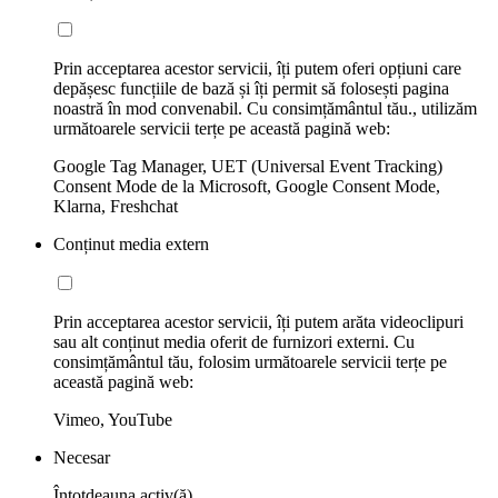
Prin acceptarea acestor servicii, îți putem oferi opțiuni care
depășesc funcțiile de bază și îți permit să folosești pagina
noastră în mod convenabil. Cu consimțământul tău., utilizăm
următoarele servicii terțe pe această pagină web:
Google Tag Manager, UET (Universal Event Tracking)
Consent Mode de la Microsoft, Google Consent Mode,
Klarna, Freshchat
Conținut media extern
Prin acceptarea acestor servicii, îți putem arăta videoclipuri
sau alt conținut media oferit de furnizori externi. Cu
consimțământul tău, folosim următoarele servicii terțe pe
această pagină web:
Vimeo, YouTube
Necesar
Întotdeauna activ(ă)