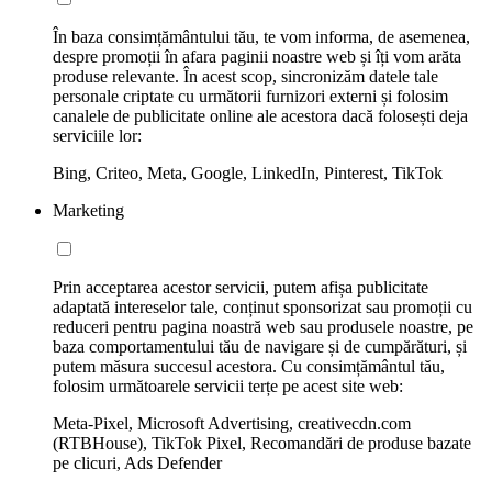
În baza consimțământului tău, te vom informa, de asemenea,
despre promoții în afara paginii noastre web și îți vom arăta
produse relevante. În acest scop, sincronizăm datele tale
personale criptate cu următorii furnizori externi și folosim
canalele de publicitate online ale acestora dacă folosești deja
serviciile lor:
Bing, Criteo, Meta, Google, LinkedIn, Pinterest, TikTok
Marketing
Prin acceptarea acestor servicii, putem afișa publicitate
adaptată intereselor tale, conținut sponsorizat sau promoții cu
reduceri pentru pagina noastră web sau produsele noastre, pe
baza comportamentului tău de navigare și de cumpărături, și
putem măsura succesul acestora. Cu consimțământul tău,
folosim următoarele servicii terțe pe acest site web:
Meta-Pixel, Microsoft Advertising, creativecdn.com
(RTBHouse), TikTok Pixel, Recomandări de produse bazate
pe clicuri, Ads Defender