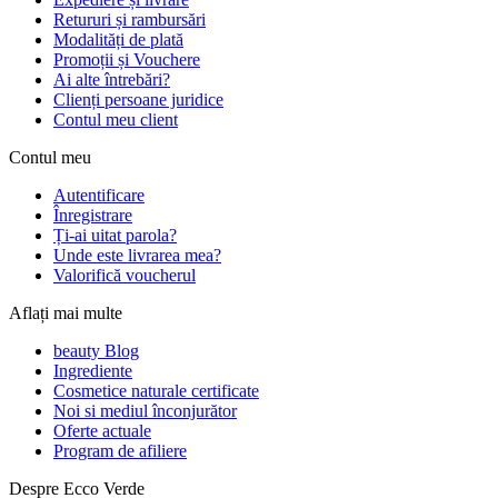
Retururi și rambursări
Modalități de plată
Promoții și Vouchere
Ai alte întrebări?
Clienți persoane juridice
Contul meu client
Contul meu
Autentificare
Înregistrare
Ți-ai uitat parola?
Unde este livrarea mea?
Valorifică voucherul
Aflați mai multe
beauty Blog
Ingrediente
Cosmetice naturale certificate
Noi si mediul înconjurător
Oferte actuale
Program de afiliere
Despre Ecco Verde