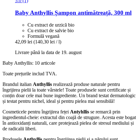
5.0 (1)
Baby Anthyllis
Șampon antimătreață, 300 ml
Cu extract de urzică bio
Cu extract de salvie bio
Formulă vegană
42,09 lei
(140,30 lei / l)
Livrare până la data de 19. august
Baby Anthyllis: 10 articole
Toate prețurile includ TVA.
Brandul italian
Anthyllis
realizează produse naturale pentru
îngrijirea pielii la toate vârstele! Toate produsele sunt certificate și
conțin doar cele mai bune ingrediente. Un brand testat dermatologic
și testat pentru nichel, ideal și pentru pielea mai sensibilă!
Cosmeticele pentru îngrijirea feței
Antyhllis
se remarcă prin
ingredientul-cheie: extractul din coajă de strugure. Acesta este bogat
în antioxidanți naturali, care protejează pielea de stresul mediului și
de radicalii liberi.
Produsele
Anthyllis
pentru îngrijirea pielii și a părului sunt