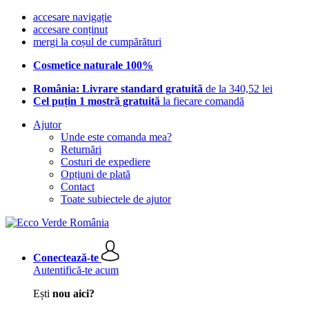
accesare navigație
accesare conținut
mergi la coșul de cumpărături
Cosmetice naturale 100%
România: Livrare standard gratuită
de la 340,52 lei
Cel puțin 1 mostră gratuită
la fiecare comandă
Ajutor
Unde este comanda mea?
Returnări
Costuri de expediere
Opțiuni de plată
Contact
Toate subiectele de ajutor
Conectează-te
Autentifică-te acum
Ești
nou aici?