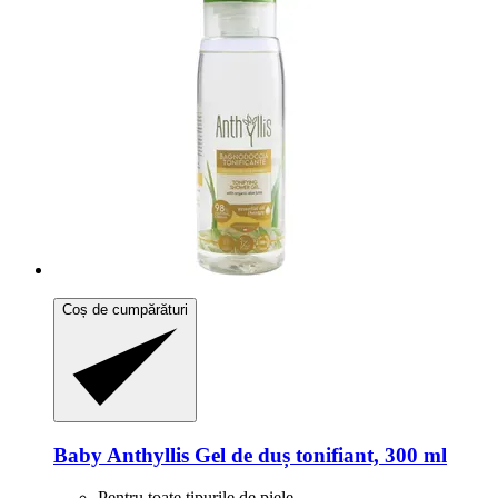
Coș de cumpărături
Baby Anthyllis
Gel de duș tonifiant, 300 ml
Pentru toate tipurile de piele