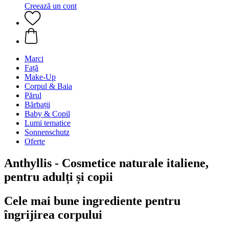
Creează un cont
Marci
Față
Make-Up
Corpul & Baia
Părul
Bărbații
Baby & Copil
Lumi tematice
Sonnenschutz
Oferte
Anthyllis - Cosmetice naturale italiene,
pentru adulți și copii
Cele mai bune ingrediente pentru
îngrijirea corpului