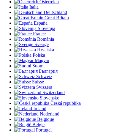
Österreich
Italia
Deutschland
Great Britain
España
Slovenija
France
România
Sverige
Hrvatska
Polska
Magyar
Suomi
България
Schweiz
Suisse
Svizzera
Switzerland
Slovensko
Česká republika
Ireland
Nederland
Belgique
België
Portugal