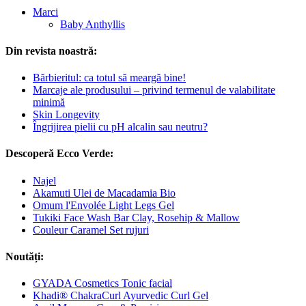
Marci
Baby Anthyllis
Din revista noastră:
Bărbieritul: ca totul să meargă bine!
Marcaje ale produsului – privind termenul de valabilitate
minimă
Skin Longevity
Îngrijirea pielii cu pH alcalin sau neutru?
Descoperă Ecco Verde:
Najel
Akamuti Ulei de Macadamia Bio
Omum l'Envolée Light Legs Gel
Tukiki Face Wash Bar Clay, Rosehip & Mallow
Couleur Caramel Set rujuri
Noutăți:
GYADA Cosmetics Tonic facial
Khadi® ChakraCurl Ayurvedic Curl Gel