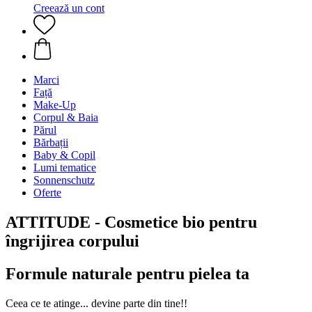
Creează un cont
Marci
Față
Make-Up
Corpul & Baia
Părul
Bărbații
Baby & Copil
Lumi tematice
Sonnenschutz
Oferte
ATTITUDE - Cosmetice bio pentru
îngrijirea corpului
Formule naturale pentru pielea ta
Ceea ce te atinge... devine parte din tine!!