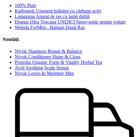
100% Pure
Karbonoir Unguent hrănitor cu cărbune activ
Lamazuna Aparat de ras cu lamă dublă
Domus Olea Toscana UNDICI Spray-tonic pentru volum
Weleda ForMen - Balsam După Ras
Noutăți:
Niyok Shampoo Repair & Balance
Niyok Conditioner Shine & Gloss
Propolia Organic Form & Vitality Herbal Tea
Avril Soothing Scalp Serum
Niyok Leave-In Moisture Mist