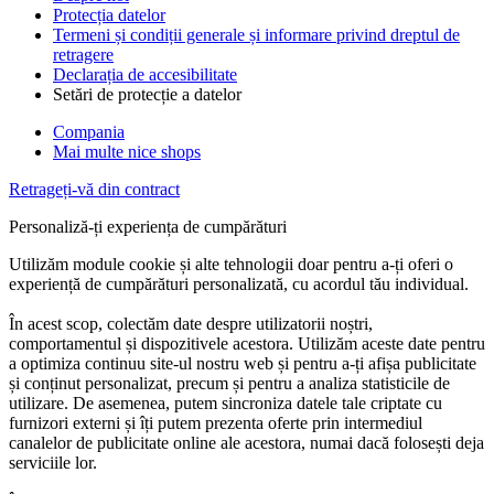
Protecția datelor
Termeni și condiții generale și informare privind dreptul de
retragere
Declarația de accesibilitate
Setări de protecție a datelor
Compania
Mai multe nice shops
Retrageți-vă din contract
Personaliză-ți experiența de cumpărături
Utilizăm module cookie și alte tehnologii doar pentru a-ți oferi o
experiență de cumpărături personalizată, cu acordul tău individual.
În acest scop, colectăm date despre utilizatorii noștri,
comportamentul și dispozitivele acestora. Utilizăm aceste date pentru
a optimiza continuu site-ul nostru web și pentru a-ți afișa publicitate
și conținut personalizat, precum și pentru a analiza statisticile de
utilizare. De asemenea, putem sincroniza datele tale criptate cu
furnizori externi și îți putem prezenta oferte prin intermediul
canalelor de publicitate online ale acestora, numai dacă folosești deja
serviciile lor.