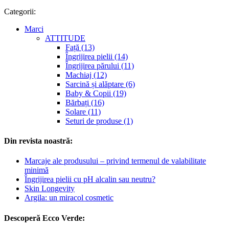
Categorii:
Marci
ATTITUDE
Față (13)
Îngrijirea pielii (14)
Îngrijirea părului (11)
Machiaj (12)
Sarcină și alăptare (6)
Baby & Copii (19)
Bărbați (16)
Solare (11)
Seturi de produse (1)
Din revista noastră:
Marcaje ale produsului – privind termenul de valabilitate
minimă
Îngrijirea pielii cu pH alcalin sau neutru?
Skin Longevity
Argila: un miracol cosmetic
Descoperă Ecco Verde: