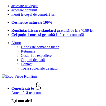
accesare navigație
accesare conținut
mergi la coșul de cumpărături
Cosmetice naturale 100%
România: Livrare standard gratuită
de la 340,89 lei
Cel puțin 1 mostră gratuită
la fiecare comandă
Ajutor
Unde este comanda mea?
Returnări
Costuri de expediere
Opțiuni de plată
Contact
Toate subiectele de ajutor
Conectează-te
Autentifică-te acum
Ești
nou aici?