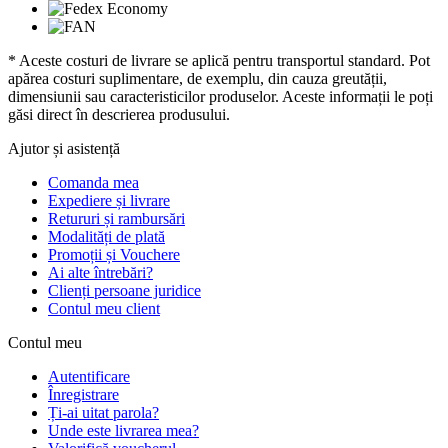
* Aceste costuri de livrare se aplică pentru transportul standard. Pot
apărea costuri suplimentare, de exemplu, din cauza greutății,
dimensiunii sau caracteristicilor produselor. Aceste informații le poți
găsi direct în descrierea produsului.
Ajutor și asistență
Comanda mea
Expediere și livrare
Retururi și rambursări
Modalități de plată
Promoții și Vouchere
Ai alte întrebări?
Clienți persoane juridice
Contul meu client
Contul meu
Autentificare
Înregistrare
Ți-ai uitat parola?
Unde este livrarea mea?