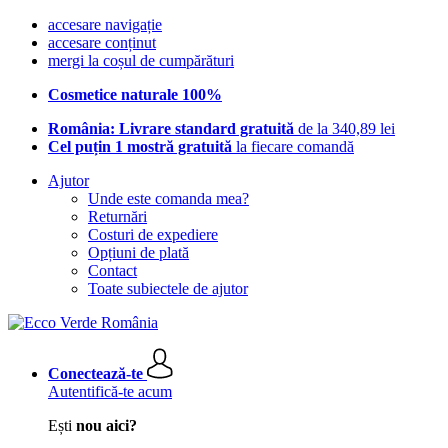
accesare navigație
accesare conținut
mergi la coșul de cumpărături
Cosmetice naturale 100%
România: Livrare standard gratuită
de la 340,89 lei
Cel puțin 1 mostră gratuită
la fiecare comandă
Ajutor
Unde este comanda mea?
Returnări
Costuri de expediere
Opțiuni de plată
Contact
Toate subiectele de ajutor
Conectează-te
Autentifică-te acum
Ești
nou aici?