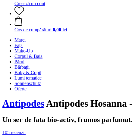
Creează un cont
Coș de cumpărături
0,00 lei
Marci
Față
Make-Up
Corpul & Baia
Părul
Bărbații
Baby & Copil
Lumi tematice
Sonnenschutz
Oferte
Antipodes
Antipodes Hosanna - S
Un ser de fata bio-activ, frumos parfumat.
105 recenzii