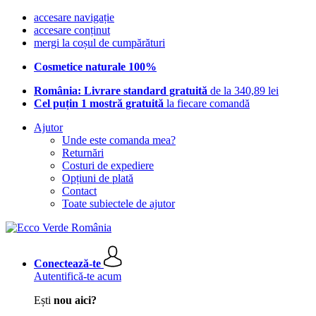
accesare navigație
accesare conținut
mergi la coșul de cumpărături
Cosmetice naturale 100%
România: Livrare standard gratuită
de la 340,89 lei
Cel puțin 1 mostră gratuită
la fiecare comandă
Ajutor
Unde este comanda mea?
Returnări
Costuri de expediere
Opțiuni de plată
Contact
Toate subiectele de ajutor
Conectează-te
Autentifică-te acum
Ești
nou aici?