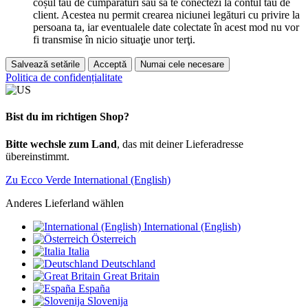
coșul tău de cumpărături sau să te conectezi la contul tău de
client. Acestea nu permit crearea niciunei legături cu privire la
persoana ta, iar eventualele date colectate în acest mod nu vor
fi transmise în nicio situaţie unor terţi.
Salvează setările
Acceptă
Numai cele necesare
Politica de confidențialitate
Bist du im richtigen Shop?
Bitte wechsle zum Land
, das mit deiner Lieferadresse
übereinstimmt.
Zu Ecco Verde International (English)
Anderes Lieferland wählen
International (English)
Österreich
Italia
Deutschland
Great Britain
España
Slovenija