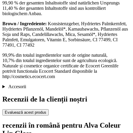
99,90 % der gesamten Inhaltsstoffe sind natürlichen Ursprungs
11,40 % der gesamten Inhaltsstoffe sind aus kontrolliert
biologischem Anbau.
Brown / Ingredeiente:
Konsistenzgeber, Hydriertes Palmkernfett,
Hydriertes Pflanzenöl, Mandelöl*, Karnaubawachs, Pflanzenöl aus
Soja und Raps, Candelillawachs, Mica, Sesamöl*, Hydriertes
Palmfett, Emulgatoren, Vitamin E, Sorbinsäure, CI 77499, CI
77491, CI 77492
99,9% din totalul ingredientelor sunt de origine naturală,
10,7% din totalul ingredientelor sunt de agricultura ecologică.
Naturale și cosmetice organice certificate de Ecocert Greenlife
potrivit functionala Ecocert Standard disponibile la
http://cosmetics.ecocert.com
Accesorii
Recenzii de la clienții noștri
Evaluează acest produs
recenzii în română pentru Alva Coleur