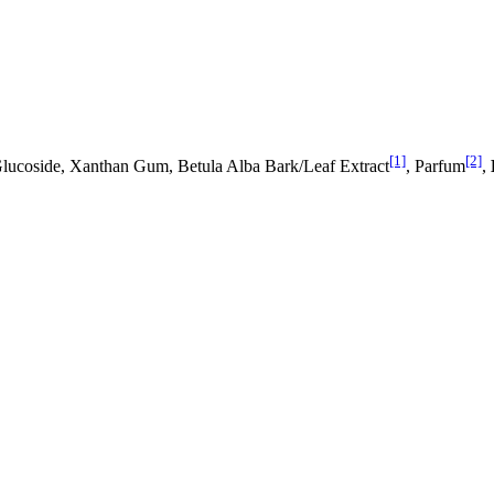
[1]
[2]
Glucoside, Xanthan Gum, Betula Alba Bark/Leaf Extract
, Parfum
,