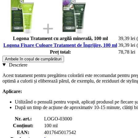
Logona Tratament cu argilă minerală, 100 ml
39,39 lei
Logona Fixare Culoare Tratament de Îngrijire, 100 ml
39,39 lei
Preț total:
78,78 lei
Ambele în coșul de cumpărături
Descriere
Acest tratament pentru pregătirea colorării este recomandat pentru pr
optimă a culorii și eliberează părul, de exemplu, de reziduuri de styli
Aplicare:
Utilizând o pensulă pentru vopsit, aplicați produsul pe fiecare ș
După un timp de acțiune de aproximativ 10-15 minute, clătiți b
Nr. art.:
LOGO-03000
Conținut:
100 ml
EAN:
4017645017542