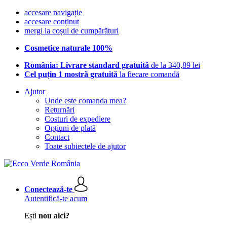
accesare navigație
accesare conținut
mergi la coșul de cumpărături
Cosmetice naturale 100%
România: Livrare standard gratuită
de la 340,89 lei
Cel puțin 1 mostră gratuită
la fiecare comandă
Ajutor
Unde este comanda mea?
Returnări
Costuri de expediere
Opțiuni de plată
Contact
Toate subiectele de ajutor
Conectează-te
Autentifică-te acum
Ești
nou aici?