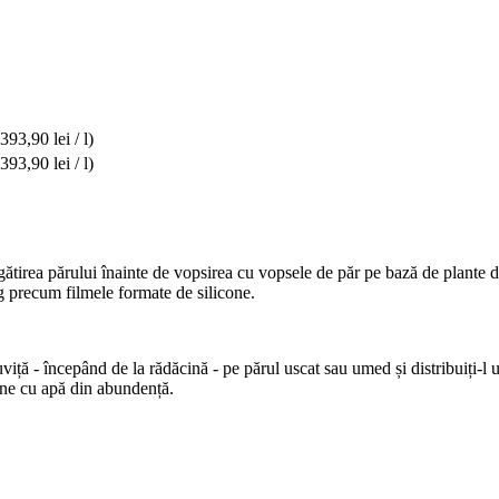
(393,90 lei / l)
(393,90 lei / l)
egătirea părului înainte de vopsirea cu vopsele de păr pe bază de plant
ng precum filmele formate de silicone.
uviță - începând de la rădăcină - pe părul uscat sau umed și distribuiți-l
ine cu apă din abundență.