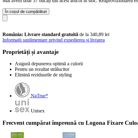
Mai avem doar 37 bucăți din acest articol în stoc. Reaprovizionarea es
În coșul de cumpărături
România: Livrare standard gratuită
de la 340,89 lei
Informații suplimentare privind expedierea și livrarea
Proprietăți și avantaje
Asigură depunerea optimă a culorii
Pentru un rezultat strălucitor
Elimină reziduurile de styling
NaTrue*
Unisex
Frecvent cumpărat împreună cu Logona Fixare Culoar