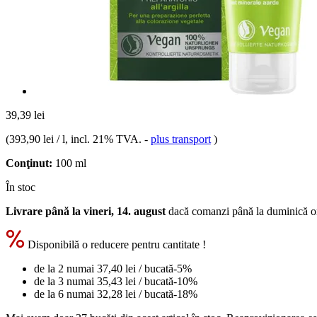
39,39 lei
(
393,90 lei / l
, incl. 21% TVA.
-
plus transport
)
Conţinut:
100 ml
În stoc
Livrare până la vineri, 14. august
dacă comanzi până la
duminică o
Disponibilă o reducere pentru cantitate !
de la 2 numai
37,40 lei
/ bucată
-5%
de la 3 numai
35,43 lei
/ bucată
-10%
de la 6 numai
32,28 lei
/ bucată
-18%