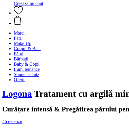
Creează un cont
Marci
Față
Make-Up
Corpul & Baia
Părul
Bărbații
Baby & Copil
Lumi tematice
Sonnenschutz
Oferte
Logona
Tratament cu argilă min
Curățare intensă & Pregătirea părului pen
46 recenzii