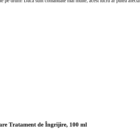
te pe drum! Dacă sunt comandate mai multe, acest lucru ar putea afecta d
e Tratament de Îngrijire, 100 ml