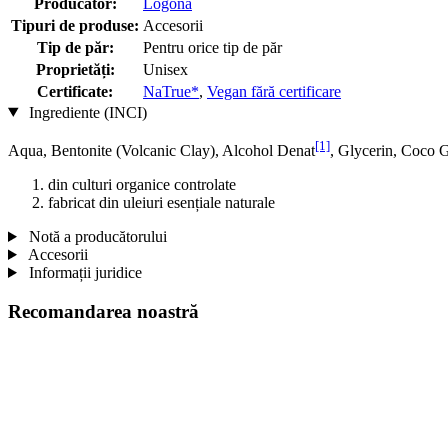
Producator:
Logona
Tipuri de produse:
Accesorii
Tip de păr:
Pentru orice tip de păr
Proprietăți:
Unisex
Certificate:
NaTrue*
,
Vegan fără certificare
Ingrediente (INCI)
[1]
Aqua, Bentonite (Volcanic Clay), Alcohol Denat
, Glycerin, Coco 
din culturi organice controlate
fabricat din uleiuri esențiale naturale
Notă a producătorului
Accesorii
Informații juridice
Recomandarea noastră